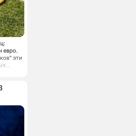
ц:
н евро.
ков" эти
ых
.
В