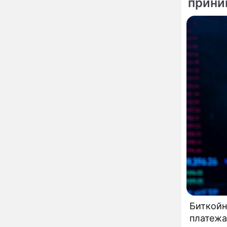
прини
глупость!": разъяренная
народны
Волочкова публично
унизила дочь и зятя
сложивш
примет 
Уехавшая из России
10:55
латиноа
Пугачева перенесла
тяжелейшую операцию
Неожиданно всплыла
09:28
пикантная причина
развода Паулины
Андреевой и Федора
Бондарчука
Огонь с небес сожжет
00:22
урожай и дом:
страшный запрет 6
августа, о котором
молчат старики
От Преснякова до
18:13
Байсарова: сияющая
Орбакайте вывезла в
Европу всех детей от
разных мужчин
Биткойн
"Срочно выходить из
17:19
платежа
роли": перепуганная