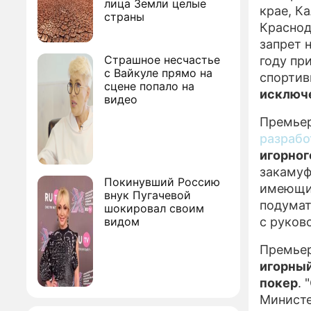
лица Земли целые
крае, К
страны
Краснод
запрет 
Страшное несчастье
году пр
с Вайкуле прямо на
спортив
сцене попало на
исключе
видео
Премьер
разрабо
игорног
закамуф
Покинувший Россию
имеющие
внук Пугачевой
подумат
шокировал своим
видом
с руков
Премьер
игорный
покер
.
Министе