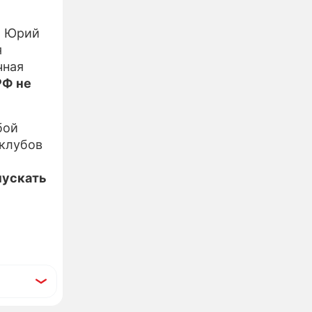
ы Юрий
я
чная
РФ не
бой
 клубов
пускать