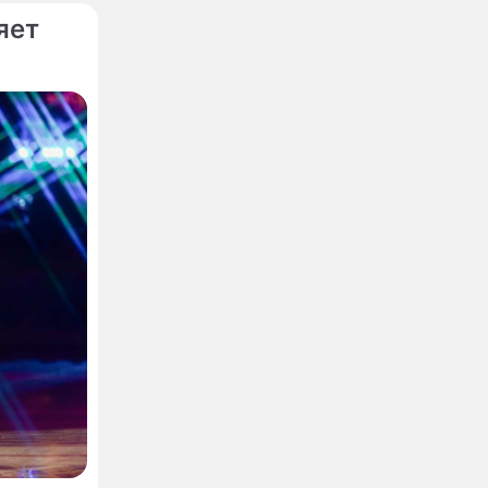
яет
яс