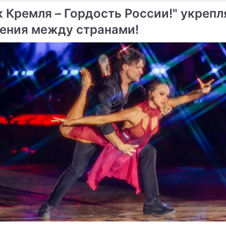
к Кремля – Гордость России!" укрепл
ения между странами!
ме
вич проиграл в покер
Покер Вагнера Лава потр
хту
"Москву"
енко огорчил культового
ля