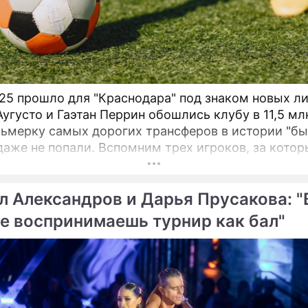
25 прошло для "Краснодара" под знаком новых ли
Аугусто и Гаэтан Перрин обошлись клубу в 11,5 мл
сьмерку самых дорогих трансферов в истории "бы
даже не попали. Вспомним трех игроков, за котор
ействительно выкладывали внушительные суммы
л Александров и Дарья Прусакова: "
е воспринимаешь турнир как бал"