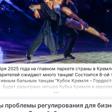
бря 2025 года на главном паркете страны в Крем
зрителей ожидают много танцев! Состоится 8-ой 
тивным бальным танцам "Кубок Кремля – Гордост
". Будет разыграно четыре Кубка Кремля в европе
мериканской программах среди любителей,
ионалов и Про-Эм пар. Организатор – президент
ы проблемы регулирования для бизн
кого Танцевального Союза, президент Евро-Азиат
льного Совете (EADC), заслуженный деятель иску