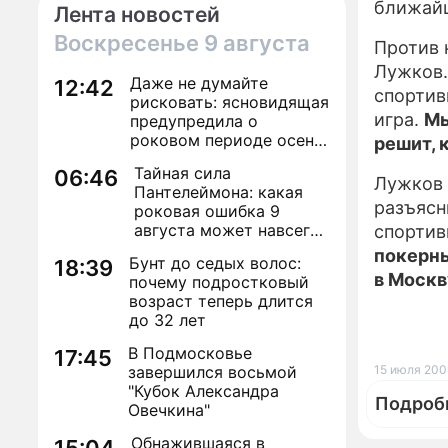
ближайш
Лента новостей
Воскресенье
9 августа
Против 
Лужков.
Даже не думайте
12:42
спортив
рисковать: ясновидящая
игра.
Мы
предупредила о
роковом периоде осени
решит, 
2026 года
Тайная сила
06:46
Лужков 
Пантелеймона: какая
разъясн
роковая ошибка 9
августа может навсегда
спортив
лишить здоровья
покерны
Бунт до седых волос:
18:39
в Москв
почему подростковый
возраст теперь длится
до 32 лет
В Подмосковье
17:45
завершился восьмой
15 июля 2009
"Кубок Александра
Подроб
Овечкина"
Обнажившаяся в