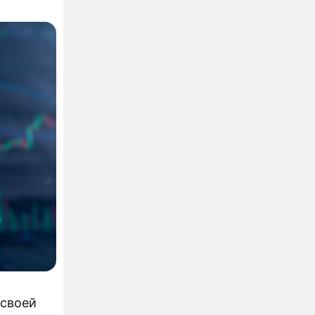
но
ковой
 своей