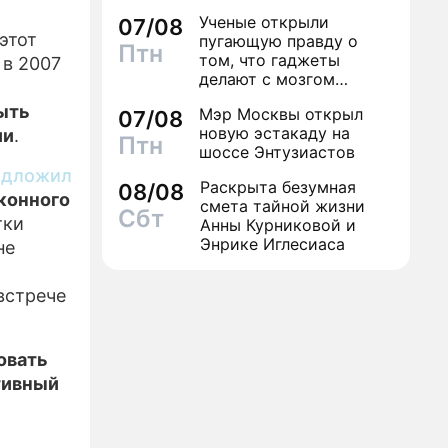
может навсегда зашить
Ученые открыли
07/08
женское счастье
ИЗЫ
этот
пугающую правду о
Птн
том, что гаджеты
 в 2007
делают с мозгом
школьника
ыть
Мэр Москвы открыл
07/08
новую эстакаду на
ии
.
Птн
шоссе Энтузиастов
едложил
Раскрыта безумная
08/08
конного
смета тайной жизни
Сбт
тки
Анны Курниковой и
Энрике Иглесиаса
не
 встрече
овать
ртивный