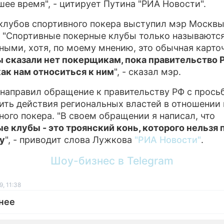
ее время", - цитирует Путина "РИА Новости".
клубов спортивного покера выступил мэр Москв
 "Спортивные покерные клубы только называютс
ными, хотя, по моему мнению, это обычная карто
 сказали нет покерщикам, пока правительство 
как нам относиться к ним
", - сказал мэр.
направил обращение к правительству РФ с прось
ить действия региональных властей в отношении
ного покера. "В своем обращении я написал, что
е клубы - это троянский конь, которого нельзя 
у
", - приводит слова Лужкова
"РИА Новости"
.
Шоу-бизнес в Telegram
, 11:38
нее