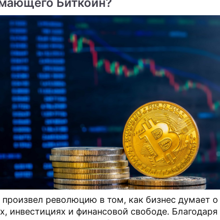
мающего Биткойн?
й артист России Станислав Попов. Совсем недав
ийся дуэт Кирилла Александрова и Дарьи Пруса
участие в турнире профессионалов по
мериканской программе.
 произвел революцию в том, как бизнес думает о
х, инвестициях и финансовой свободе. Благодаря