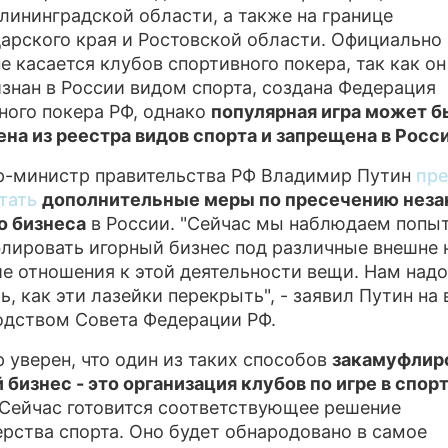
алининградской области, а также на границе
ПРЕСС-РЕЛ
арского края и Ростовской области. Официально 
не касается клубов спортивного покера, так как он
О ПРОЕКТЕ
изнан в России видом спорта, создана Федерация
ного покера РФ, однако
популярная игра может б
на из реестра видов спорта и запрещена в Росс
-министр правительства РФ Владимир Путин
пр
тать
дополнительные меры по пресечению неза
о бизнеса
в России. "Сейчас мы наблюдаем попы
лировать игорный бизнес под различные внешне 
 отношения к этой деятельности вещи. Нам надо
ь, как эти лазейки перекрыть", - заявил Путин на
одством Совета Федерации РФ.
 уверен, что один из таких способов
закамуфлир
 бизнес - это организация клубов по игре в спо
 "Сейчас готовится соответствующее решение
рства спорта. Оно будет обнародовано в самое