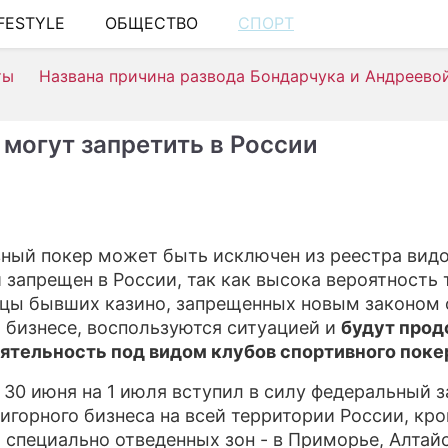
IFESTYLE
ОБЩЕСТВО
СПОРТ
ШОУ-БИЗНЕ
ты
Названа причина развода Бондарчука и Андреево
АВТО
КИНО
 могут запретить в России
НЕДВИЖИМ
ЗДОРОВЬЕ
ЭКОНОМИКА
ный покер может быть исключен из реестра вид
и запрещен в России, так как высока вероятность т
ПРОИСШЕСТ
цы бывших казино, запрещенных новым законом 
СОННИК
 бизнесе, воспользуются ситуацией и
будут про
ятельность под видом клубов спортивного поке
СТИЛЬ ЖИЗ
с 30 июня на 1 июля вступил в силу федеральный з
СЕРИАЛЫ
 игорного бизнеса на всей территории России, кр
 специально отведенных зон - в Приморье, Алтай
ИГРЫ