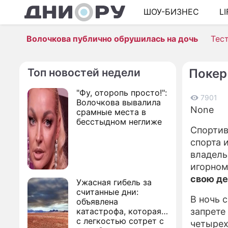
ШОУ-БИЗНЕС
L
Волочкова публично обрушилась на дочь
Тес
Топ новостей недели
Покер
"Фу, оторопь просто!":
7901
Волочкова вывалила
None
срамные места в
бесстыдном неглиже
Спортив
спорта 
владель
игорном
свою де
Ужасная гибель за
считанные дни:
В ночь 
объявлена
катастрофа, которая
запрете
с легкостью сотрет с
четырех