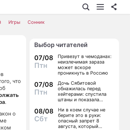
С
й
Игры
Сонник
Выбор читателей
ОСТЬ
Привезут в чемоданах:
07/08
неизлечимая зараза
Птн
может вскоре
проникнуть в Россию
ов
ого, что
Дочь Сябитовой
ВИЯ
07/08
об
обнажилась перед
Птн
хейтерами: спустила
должать
штаны и показала
ра
.
трусы
НИ
Ни в коем случае не
08/08
акон о
берите это в руки:
Сбт
оме
опасный запрет 8
августа, который
ском