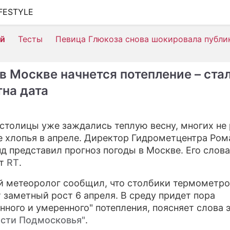
IFESTYLE
ШОУ-БИЗНЕС
ей
Тесты
Певица Глюкоза снова шокировала публи
АВТО
КИНО
 в Москве начнется потепление – ста
НЕДВИЖИМОСТЬ
тна дата
ЗДОРОВЬЕ
столицы уже заждались теплую весну, многих не
ЭКОНОМИКА
 хлопья в апреле. Директор Гидрометцентра Ром
ПРОИСШЕСТВИЯ
д представил прогноз погоды в Москве. Его слова
ет
RT
.
СОННИК
 метеоролог сообщил, что столбики термометро
СТИЛЬ ЖИЗНИ
 заметный рост 6 апреля. В среду придет пора
нного и умеренного" потепления, поясняет слова 
СЕРИАЛЫ
ести Подмосковья"
.
ИГРЫ