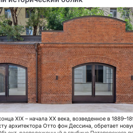
онца XIX – начала XX века, возведенное в 1889–18
кту архитектора Отто фон Дессина, обретает нов
Объект, расположенный в глубине Потаповского п