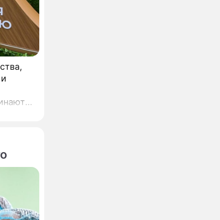
ства,
 и
го