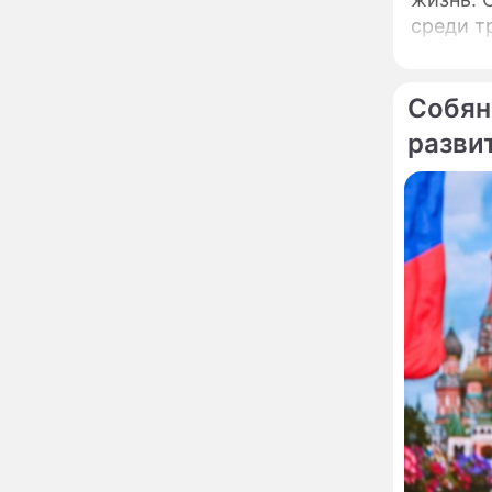
погиб
среди т
"Противно!": взбешенный
16:17
элемент
Дима Билан сорвался и
публично унизил
журналистов
Собян
Прокуратура решила
разви
14:28
нанести новый
сокрушительный удар
по блогеру Лерчек
Афиша мероприятий на
13:56
август-2026: выставки,
спектакли и концерты
"Придется выпить
12:34
флакон валерьянки!":
затворница Эдита Пьеха
ошеломила заявлением
о возвращении на сцену
Сбежавшая из России
10:58
Пугачева лишилась
наследия, которое
берегла почти тридцать