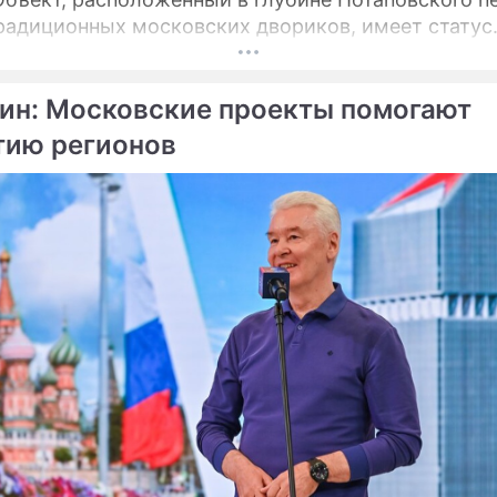
радиционных московских двориков, имеет статус
а историко‑градостроительной среды.
ин: Московские проекты помогают
тию регионов