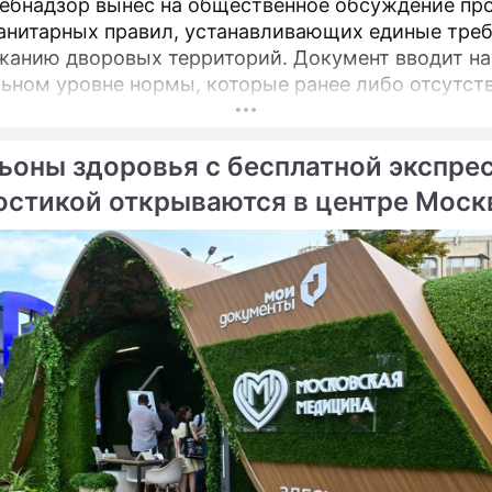
ебнадзор вынес на общественное обсуждение пр
анитарных правил, устанавливающих единые тре
ю дворовых территорий. Документ вводит на
ьном уровне нормы, которые ранее либо отсутст
актовались по-разному, пояснил депутат Госдумы
атель Союза дачников Подмосковья» Никита Чапл
ьоны здоровья с бесплатной экспре
остикой открываются в центре Мос