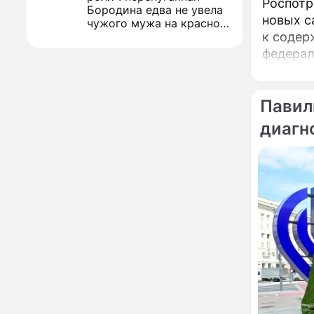
Роспотр
Бородина едва не увела
новых с
чужого мужа на красной
к содержани
дорожке
Депутат Чаплин
15:14
федерал
предложил запретить
либо тр
мойку машин и
торговлю во дворах
председ
Павил
Внезапно отменивший
15:08
концерты Григорий Лепс
диагн
сделал важное
заявление
"Четырех мужей
13:36
похоронила": Шаляпин
увлекся тяжелобольной
сказочно богатой дамой
Павильоны здоровья с
12:46
бесплатной экспресс-
диагностикой
открываются в центре
Москвы
Ученые нашли способ
11:49
заблокировать самые