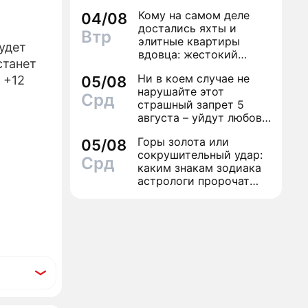
дамой
Кому на самом деле
04/08
достались яхты и
Втр
элитные квартиры
удет
вдовца: жестокий
станет
финал легенды шансона
Ни в коем случае не
и +12
05/08
Вилли Токарева
нарушайте этот
Срд
страшный запрет 5
августа – уйдут любовь
и деньги
Горы золота или
05/08
сокрушительный удар:
Срд
каким знакам зодиака
астрологи пророчат
счастье, а кому нищету