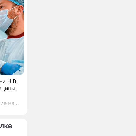
и Н.В.
ицины,
ие не
ч
лке