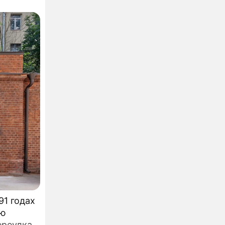
91 годах
ую
ереулка