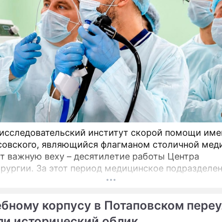
исследовательский институт скорой помощи имен
овского, являющийся флагманом столичной мед
т важную веху – десятилетие работы Центра
рургии. За этот период медицинское подразделен
стало уникальной точкой на карте московского
хранения, но и превратилось в надежду для тыся
бному корпусу в Потаповском переу
ов со всей страны.
ли исторический облик