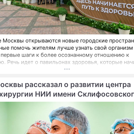
е Москвы открываются новые городские простран
ные помочь жителям лучше узнать свой организм
 первые шаги к более осознанному отношению к
оторые начинают
на столичных бульварах в рамках масштабного
ого проекта «Лето в Москве».
осквы рассказал о развитии центра
хирургии НИИ имени Склифосовско