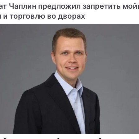
ат Чаплин предложил запретить мой
 и торговлю во дворах
ме
Продолжение: Зима
близко: в каких
регионах России
совсем скоро выпадет
первый снег