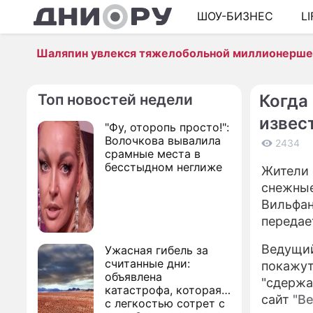
ШОУ-БИЗНЕС
L
Шаляпин увлекся тяжелобольной миллионерш
Топ новостей недели
Когда
извес
"Фу, оторопь просто!":
Волочкова вывалила
2434
срамные места в
бесстыдном неглиже
Жители 
снежные
Вильфан
переда
Ведущий
Ужасная гибель за
считанные дни:
покажут
объявлена
"сдержа
катастрофа, которая
сайт
"В
с легкостью сотрет с