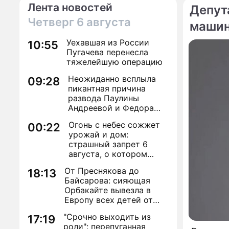
Лента новостей
Депут
Четверг
6 августа
машин
По те
Уехавшая из России
10:55
Пугачева перенесла
тяжелейшую операцию
Неожиданно всплыла
09:28
пикантная причина
развода Паулины
Андреевой и Федора
Бондарчука
Огонь с небес сожжет
00:22
урожай и дом:
страшный запрет 6
августа, о котором
молчат старики
От Преснякова до
18:13
Байсарова: сияющая
Орбакайте вывезла в
Европу всех детей от
разных мужчин
"Срочно выходить из
17:19
роли": перепуганная