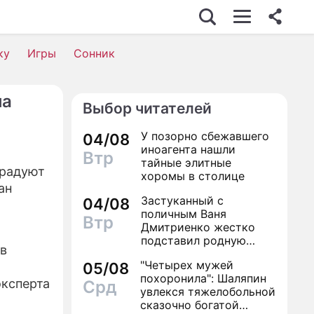
ку
Игры
Сонник
ла
Выбор читателей
У позорно сбежавшего
04/08
иноагента нашли
Втр
тайные элитные
 радуют
хоромы в столице
ан
Застуканный с
04/08
поличным Ваня
Втр
Дмитриенко жестко
подставил родную
в
сестру
"Четырех мужей
05/08
похоронила": Шаляпин
эксперта
Срд
увлекся тяжелобольной
сказочно богатой