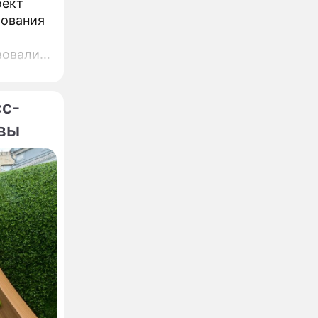
оект
бования
вовали,
,
ин.
сс-
квы