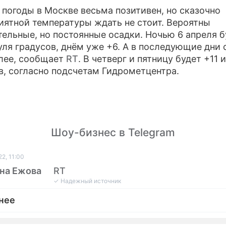
 погоды в Москве весьма позитивен, но сказочно
ПРЕСС-РЕЛИЗЫ
иятной температуры ждать не стоит. Вероятны
тельные, но постоянные осадки. Ночью 6 апреля б
О ПРОЕКТЕ
уля градусов, днём уже +6. А в последующие дни 
лее, сообщает
RT
. В четверг и пятницу будет +11 
в, согласно подсчетам Гидрометцентра.
Шоу-бизнес в Telegram
2, 11:00
на Ежова
RT
✓ Надежный источник
нее