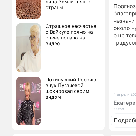
лица Земли целые
Прогноз
страны
благопр
незначи
Страшное несчастье
около н
с Вайкуле прямо на
еще теп
сцене попало на
градусо
видео
Покинувший Россию
внук Пугачевой
шокировал своим
4 апреля 202
видом
Екатери
автор
Подроб