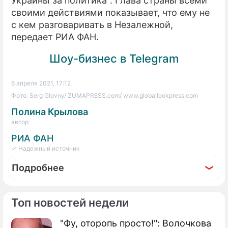
Украины за политика". Глава страны всеми
своими действиями показывает, что ему не
с кем разговаривать в Незалежной,
передает РИА ФАН.
Шоу-бизнес в Telegram
6 апреля 2021, 17:12
Фото: Serg Glovny/ ZUMAPRESS.com/ www.globallookpress.com
Полина Крылова
автор
РИА ФАН
✓ Надежный источник
Подробнее
Топ новостей недели
"Фу, оторопь просто!": Волочкова
Фоторепортаж