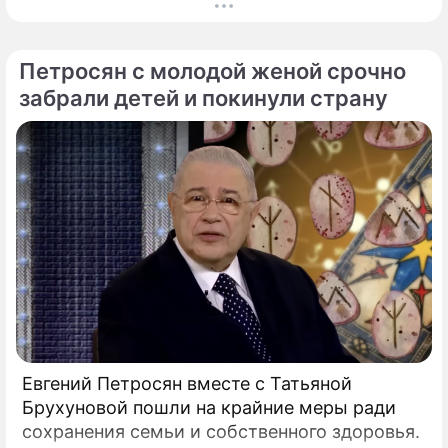
не догадывалось. Привычка дарить ребенку
смартфон с беспрепятственным доступом к
социальным сетям в младшем
Петросян с молодой женой срочно
подростковом возрасте обворачивается
забрали детей и покинули страну
скрытым провалом в учебе.
Евгений Петросян вместе с Татьяной
Брухуновой пошли на крайние меры ради
сохранения семьи и собственного здоровья.