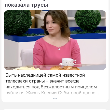
показала трусы
Пытается продать себя и
Украину подороже
Эксперт Безпалько заявил о подготовке
Украиной масштабной военной
операции в Донбассе
Владимир Александрович
Зеленский
Президент Украины, актер
Быть наследницей самой известной
телесвахи страны – значит всегда
находиться под безжалостным прицелом
публики. Жизнь Ксении Сябитовой давно
рассматривают под мощной лупой.