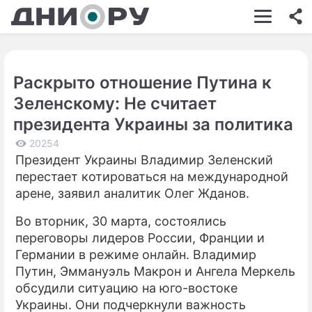
ШОУ-БИЗНЕС
АВТО
Раскрыто отношение Путина к
КИНО
Зеленскому: Не считает
НЕДВИЖИМОСТЬ
президента Украины за политика
ЗДОРОВЬЕ
20254
Президент Украины Владимир Зеленский
ЭКОНОМИКА
перестает котироваться на международной
арене, заявил аналитик Олег Жданов.
ПРОИСШЕСТВИЯ
Во вторник, 30 марта, состоялись
СОННИК
переговоры лидеров России, Франции и
Германии в режиме онлайн. Владимир
СТИЛЬ ЖИЗНИ
Путин, Эммануэль Макрон и Ангела Меркель
СЕРИАЛЫ
обсудили ситуацию на юго-востоке
Украины. Они подчеркнули важность
ИГРЫ