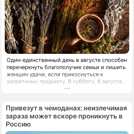
Один-единственный день в августе способен
перечеркнуть благополучие семьи и лишить
женщин удачи, если прикоснуться к
запретному предмету. В субботу, 8 августа,
православная церковь молитвенно чтит
память святых священномучеников
Ермолая, Ермиппа и Ермократа, иереев
Привезут в чемоданах: неизлечимая
Никомидийских.
зараза может вскоре проникнуть в
Россию