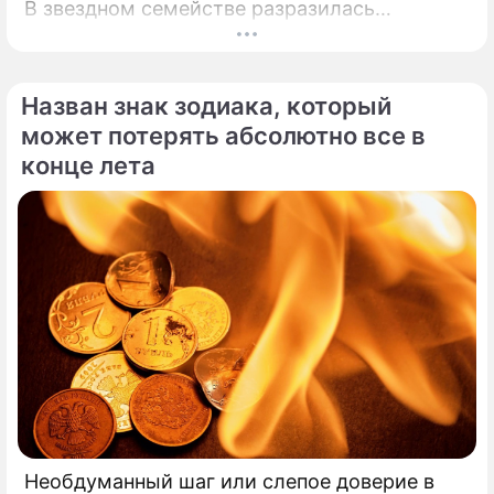
В звездном семействе разразилась
настоящая тихая драма, которая вынудила
артистов действовать без промедления.
Назван знак зодиака, который
может потерять абсолютно все в
конце лета
Необдуманный шаг или слепое доверие в