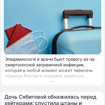
Эпидемиологи и врачи бьют тревогу из-за
смертоносной заграничной инфекции,
которая в любой момент может пересечь
границы России и поразить ничего не
подозревающих граждан. Россию
предупредили о реальной и крайне опасной
По теме
угрозе: в страну могут завезти неизлечимый
Дочь Сябитовой обнажилась перед
Продолжение: Заявление
и смертоносный вирус Бурбон.
хейтерами: спустила штаны и
Зеленского о НАТО оценили: