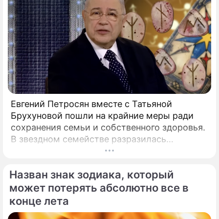
Евгений Петросян вместе с Татьяной
Брухуновой пошли на крайние меры ради
сохранения семьи и собственного здоровья.
В звездном семействе разразилась
настоящая тихая драма, которая вынудила
артистов действовать без промедления.
Назван знак зодиака, который
может потерять абсолютно все в
конце лета