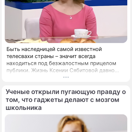
Быть наследницей самой известной
телесвахи страны – значит всегда
находиться под безжалостным прицелом
публики. Жизнь Ксении Сябитовой давно
рассматривают под мощной лупой.
Ученые открыли пугающую правду о
том, что гаджеты делают с мозгом
школьника