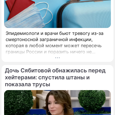
Эпидемиологи и врачи бьют тревогу из-за
смертоносной заграничной инфекции,
которая в любой момент может пересечь
границы России и поразить ничего не
подозревающих граждан. Россию
предупредили о реальной и крайне опасной
Дочь Сябитовой обнажилась перед
угрозе: в страну могут завезти неизлечимый
и смертоносный вирус Бурбон.
хейтерами: спустила штаны и
показала трусы