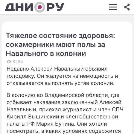
ШОУ-БИЗНЕС
АВТО
Тяжелое состояние здоровья:
КИНО
сокамерники моют полы за
НЕДВИЖИМОСТЬ
Навального в колонии
ЗДОРОВЬЕ
8254
Недавно Алексей Навальный объявил
ЭКОНОМИКА
голодовку. Он жалуется на немощность и
отказывается выполнять устав колонии.
ПРОИСШЕСТВИЯ
В колонию во Владимирской области, где
СОННИК
отбывает наказание заключенный Алексей
Навальный, приехал журналист и член СПЧ
СТИЛЬ ЖИЗНИ
Кирилл Вышинский и член общественной
СЕРИАЛЫ
палаты РФ Мария Бутина. Они хотели
посмотреть, в каких условиях содержится
ИГРЫ