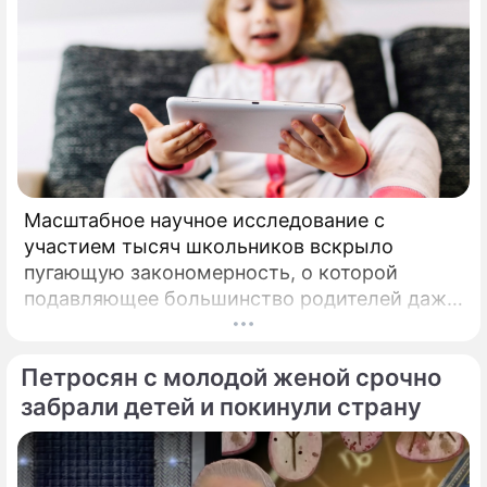
Масштабное научное исследование с
участием тысяч школьников вскрыло
пугающую закономерность, о которой
подавляющее большинство родителей даже
не догадывалось. Привычка дарить ребенку
смартфон с беспрепятственным доступом к
Петросян с молодой женой срочно
социальным сетям в младшем
подростковом возрасте обворачивается
забрали детей и покинули страну
скрытым провалом в учебе.