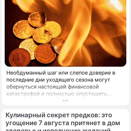
Необдуманный шаг или слепое доверие в
последние дни уходящего сезона могут
обернуться настоящей финансовой
катастрофой и полностью опустошить
кошелек. Известная шаманка и ясновидящая
Кажетта Ахметжанова выступила с
Кулинарный секрет предков: это
экстренным предупреждением для всех, кто
привык легкомысленно относиться к своим
угощение 7 августа притянет в дом
сбережениям.
здоровье и исполнение желаний