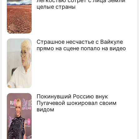
легкостью сотрет с лица Земли
Продолжение: Военный
целые страны
эксперт Багдасаров: Запад
репетирует свержение власти
в России
Страшное несчастье с Вайкуле
прямо на сцене попало на видео
Хамил и вел себя высокомерно:
Вышинский о поведении Навального в
колонии
Алексей Анатольевич
Навальный
Покинувший Россию внук
Пугачевой шокировал своим
общественный деятель
видом