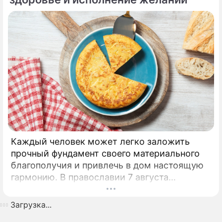
Каждый человек может легко заложить
прочный фундамент своего материального
благополучия и привлечь в дом настоящую
гармонию. В православии 7 августа
почитают память праведной Анны, матери
Пресвятой Богородицы.
Загрузка...