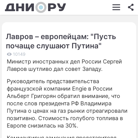
ШОУ-БИЗНЕС
АВТО
Лавров – европейцам: "Пусть
КИНО
почаще слушают Путина"
НЕДВИЖИМОСТЬ
10149
Министр иностранных дел России Сергей
ЗДОРОВЬЕ
Лавров шутливо дал совет Западу.
ЭКОНОМИКА
Руководитель представительства
ПРОИСШЕСТВИЯ
французской компании Engie в России
Альберт Григорян обратил внимание, что
СОННИК
после слов президента РФ Владимира
Путина о ценах на газ рынки отреагировали
СТИЛЬ ЖИЗНИ
позитивно. Стоимость голубого топлива в
СЕРИАЛЫ
Европе снизилась на 30%.
ИГРЫ
Комментируя замечания представителя