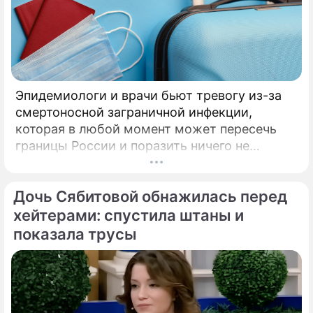
Эпидемиологи и врачи бьют тревогу из-за
смертоносной заграничной инфекции,
которая в любой момент может пересечь
границы России и поразить ничего не
подозревающих граждан. Россию
предупредили о реальной и крайне опасной
Дочь Сябитовой обнажилась перед
угрозе: в страну могут завезти неизлечимый
и смертоносный вирус Бурбон.
хейтерами: спустила штаны и
показала трусы