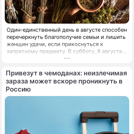
Один-единственный день в августе способен
перечеркнуть благополучие семьи и лишить
женщин удачи, если прикоснуться к
запретному предмету. В субботу, 8 августа,
православная церковь молитвенно чтит
память святых священномучеников
Привезут в чемоданах: неизлечимая
Ермолая, Ермиппа и Ермократа, иереев
Никомидийских.
зараза может вскоре проникнуть в
Россию