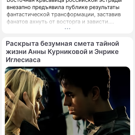
внезапно предъявила публике результаты
фантастической трансформации, заставив
фанатов ахнуть от восторга и зависти.
Знаменитая певица Жасмин всегда
славилась аппетитными восточными
Раскрыта безумная смета тайной
формами, однако ее свежие снимки
спровоцировали настоящую бурю в Сети.
жизни Анны Курниковой и Энрике
Иглесиаса