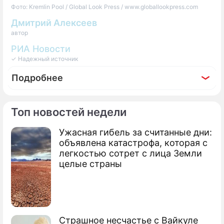
Фото: Kremlin Pool / Global Look Press / www.globallookpress.com
Дмитрий Алексеев
автор
РИА Новости
✓ Надежный источник
Подробнее
Топ новостей недели
Ужасная гибель за считанные дни:
По теме
объявлена катастрофа, которая с
легкостью сотрет с лица Земли
Продолжение: Лавров раскрыл
целые страны
подробности беседы Путина с
главой ЦРУ
Страшное несчастье с Вайкуле