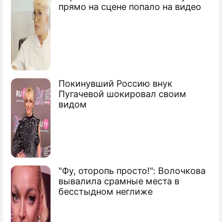
прямо на сцене попало на видео
Политолог Георгий Бовт рассказал о
влиянии скачка цен на газ на
европейцев
Остановилась продажа: эксперт назвал
рост цен на газ в Европе проблемой для
Покинувший Россию внук
Пугачевой шокировал своим
российского бюджета
видом
Сергей Викторович Лавров
министр иностранных дел России
"Фу, оторопь просто!": Волочкова
вывалила срамные места в
бесстыдном неглиже