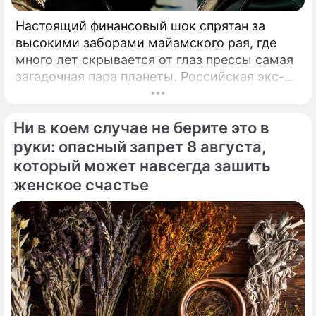
Настоящий финансовый шок спрятан за
высокими заборами майамского рая, где
много лет скрывается от глаз прессы самая
загадочная пара планеты. Российская экс-
теннисистка Анна Курникова и испанский
поп-идол Энрике Иглесиас уже больше
Ни в коем случае не берите это в
двадцати лет удерживают статус одной из
самых закрытых и непубличных пар
руки: опасный запрет 8 августа,
мирового шоу-бизнеса.
который может навсегда зашить
женское счастье