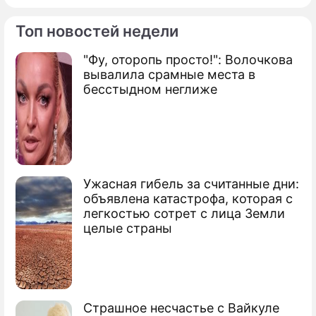
Топ новостей недели
"Фу, оторопь просто!": Волочкова
По теме
вывалила срамные места в
бесстыдном неглиже
Продолжение: Володин
призвал верить Путину, а не
фейкам
Ужасная гибель за считанные дни:
объявлена катастрофа, которая с
легкостью сотрет с лица Земли
Путин высказался о незаконных акциях
целые страны
в России: Это уже приводило к раскачке
общества
Сюжеты
Госдума седьмого созыва
Страшное несчастье с Вайкуле