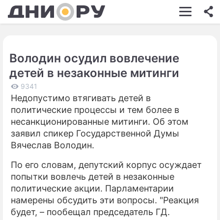
ШОУ-БИЗНЕС
АВТО
Володин осудил вовлечение
КИНО
детей в незаконные митинги
НЕДВИЖИМОСТЬ
9341
Недопустимо втягивать детей в
ЗДОРОВЬЕ
политические процессы и тем более в
ЭКОНОМИКА
несанкционированные митинги. Об этом
заявил спикер Государственной Думы
ПРОИСШЕСТВИЯ
Вячеслав Володин.
СОННИК
По его словам, депутский корпус осуждает
попытки вовлечь детей в незаконные
СТИЛЬ ЖИЗНИ
политические акции. Парламентарии
СЕРИАЛЫ
намерены обсудить эти вопросы. "Реакция
будет, – пообещал председатель ГД.
ИГРЫ