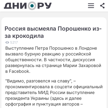
ШОУ-БИЗНЕС
АВТО
Россия высмеяла Порошенко из-
КИНО
за крокодила
НЕДВИЖИМОСТЬ
5217
Выступление Петра Порошенко в Лондоне
ЗДОРОВЬЕ
вызвало бурную реакцию у российской
ЭКОНОМИКА
общественности. В частности, дискуссия
развернулась на странице Марии Захаровой
ПРОИСШЕСТВИЯ
в Facebook.
СОННИК
"Видимо, разговелся на славу", –
прокомментировала в соцсети официальный
СТИЛЬ ЖИЗНИ
представитель МИД России выступление
СЕРИАЛЫ
президента Украины (здесь и далее
орфография и пунктуация авторов –
ИГРЫ