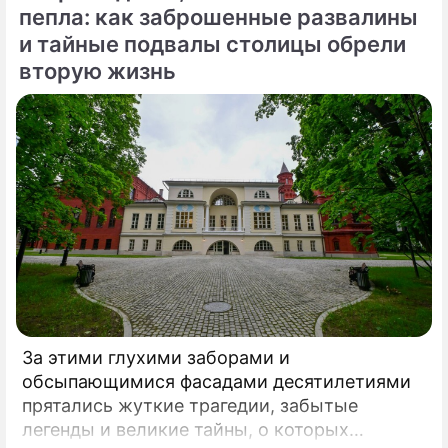
Сергей Собянин, который подчеркнул
пепла: как заброшенные развалины
стратегическую важность новой развязки
и тайные подвалы столицы обрели
для разгрузки одного из самых проблемных
вторую жизнь
участков магистрали.
За этими глухими заборами и
обсыпающимися фасадами десятилетиями
прятались жуткие трагедии, забытые
легенды и великие тайны, о которых