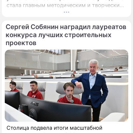
стала главным методическим и творческим
центром России, где рождаются самые
передовые практики воспитания молодых
Сергей Собянин наградил лауреатов
талантов.
конкурса лучших строительных
проектов
Столица подвела итоги масштабной