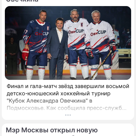
Финал и гала-матч звёзд завершили восьмой
детско-юношеский хоккейный турнир
"Кубок Александра Овечкина" в
Подмосковье. Как сообщила пресс-служба
регионального правительства, губернатор
Андрей Воробьёв вместе с Овечкиным
Мэр Москвы открыл новую
сделал символическое сбрасывание шайбы