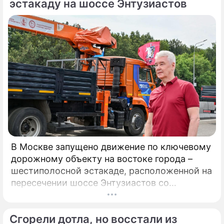
на «Арене Мытищи».
эстакаду на шоссе Энтузиастов
В Москве запущено движение по ключевому
дорожному объекту на востоке города –
шестиполосной эстакаде, расположенной на
пересечении шоссе Энтузиастов со
Свободным проспектом и Большим
Купавенским проездом. В церемонии
Сгорели дотла, но восстали из
открытия принял участие мэр Москвы