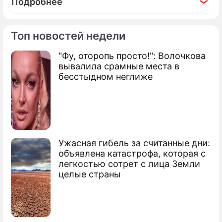
Подробнее
Топ новостей недели
"Фу, оторопь просто!": Волочкова
По теме
вывалила срамные места в
бесстыдном неглиже
Продолжение: Агрессивное
заявление Порошенко
поразило Москву
Ужасная гибель за считанные дни:
объявлена катастрофа, которая с
Петр Алексеевич Порошенко
легкостью сотрет с лица Земли
бывший президент Украины
целые страны