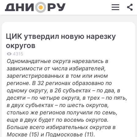
ШОУ-БИЗНЕС
АВТО
ЦИК утвердил новую нарезку
КИНО
округов
НЕДВИЖИМОСТЬ
4315
Одномандатные округа нарезались в
ЗДОРОВЬЕ
зависимости от числа избирателей,
ЭКОНОМИКА
зарегистрированных в том или ином
регионе. В 32 регионах образовано по
ПРОИСШЕСТВИЯ
одному округу, в 26 субъектах – по два, в
десяти – по четыре округа, в трех – по пять,
СОННИК
в двух субъектах – по шесть округов,
СТИЛЬ ЖИЗНИ
столько же регионов получили по семь,
еще в двух будет по восемь округов.
СЕРИАЛЫ
Больше всего избирательных округов в
Москве (15) и Подмосковье (11).
ИГРЫ