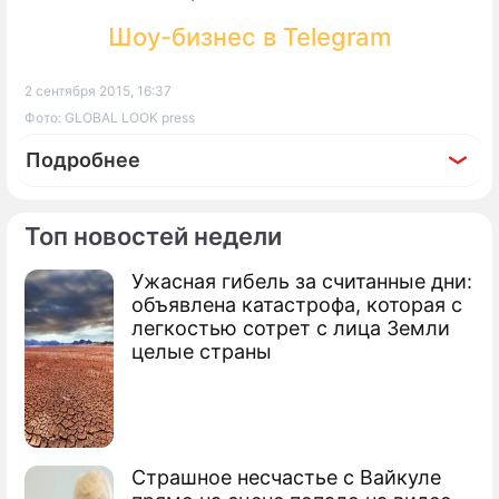
Шоу-бизнес в Telegram
2 сентября 2015, 16:37
Фото: GLOBAL LOOK press
Подробнее
Топ новостей недели
Ужасная гибель за считанные дни:
По теме
объявлена катастрофа, которая с
легкостью сотрет с лица Земли
Продолжение: Партии
целые страны
отрепетируют думские
выборы
Страшное несчастье с Вайкуле
В России начинаются выборы