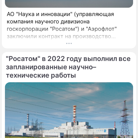
АО "Наука и инновации" (управляющая
компания научного дивизиона
госкорпорации "Росатом") и "Аэрофлот"
заключили контракт на производство
воздушных фильтров для систем
вентиляции самолетов зарубежного
"Росатом" в 2022 году выполнил все
производства. Компании первыми в России
реализовали совместный проект по
запланированные научно–
созданию отечественных воздушных
технические работы
фильтров для систем вентиляции в салонах
самолетов иностранного производства.