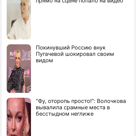
прямо на сцене попало на видео
"Зеленые" рассчитывают на свой
электорат
ЦИК дал совет отверженным партиям
ЦИК сказал ПАРНАСу решительное нет
Покинувший Россию внук
Пугачевой шокировал своим
видом
Сюжеты
Выборы в Госдуму
"Фу, оторопь просто!": Волочкова
вывалила срамные места в
бесстыдном неглиже