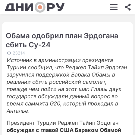
ШОУ-БИЗНЕС
АВТО
Обама одобрил план Эрдогана
КИНО
сбить Су-24
НЕДВИЖИМОСТЬ
23214
Источник в администрации президента
ЗДОРОВЬЕ
Турции сообщил, что Реджеп Тайип Эрдоган
ЭКОНОМИКА
заручился поддержкой Барака Обамы в
решении сбить российский самолет,
ПРОИСШЕСТВИЯ
прежде чем пойти на этот шаг. Главы двух
государств обсуждали данный вопрос во
СОННИК
время саммита G20, который проходил в
СТИЛЬ ЖИЗНИ
Анталье.
СЕРИАЛЫ
Президент Турции Реджеп Тайип Эрдоган
обсуждал с главой США Бараком Обамой
ИГРЫ