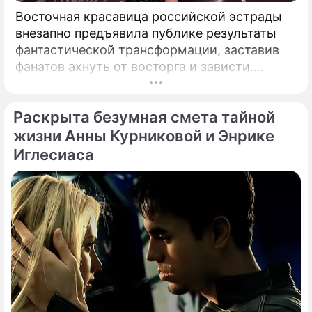
Восточная красавица российской эстрады
внезапно предъявила публике результаты
фантастической трансформации, заставив
фанатов ахнуть от восторга и зависти.
Знаменитая певица Жасмин всегда
славилась аппетитными восточными
Раскрыта безумная смета тайной
формами, однако ее свежие снимки
спровоцировали настоящую бурю в Сети.
жизни Анны Курниковой и Энрике
Иглесиаса