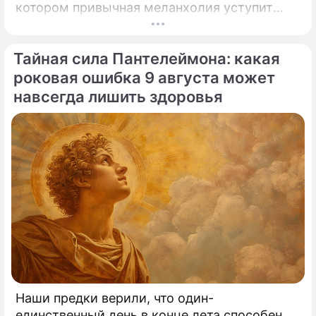
котором привычная меланхолия уступит
место активному движению, полезным
знакомствам и ярким перспективам.
Тайная сила Пантелеймона: какая
роковая ошибка 9 августа может
навсегда лишить здоровья
Наши предки верили, что один-
единственный день в конце лета способен