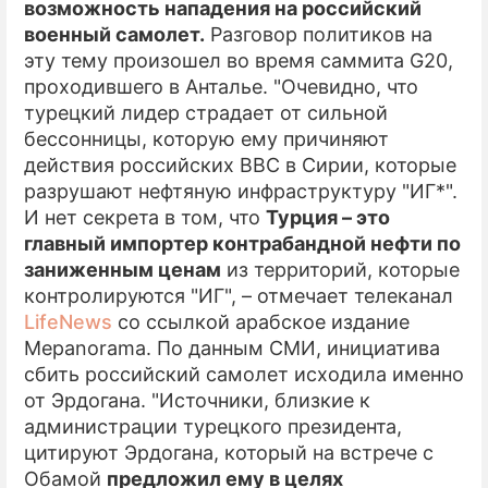
возможность нападения на российский
военный самолет.
Разговор политиков на
ПРЕСС-РЕЛИЗЫ
эту тему произошел во время саммита G20,
О ПРОЕКТЕ
проходившего в Анталье. "Очевидно, что
турецкий лидер страдает от сильной
бессонницы, которую ему причиняют
действия российских ВВС в Сирии, которые
разрушают нефтяную инфраструктуру "ИГ*".
И нет секрета в том, что
Турция – это
главный импортер контрабандной нефти по
заниженным ценам
из территорий, которые
контролируются "ИГ", – отмечает телеканал
LifeNews
со ссылкой арабское издание
Mepanorama. По данным СМИ, инициатива
сбить российский самолет исходила именно
от Эрдогана. "Источники, близкие к
администрации турецкого президента,
цитируют Эрдогана, который на встрече с
Обамой
предложил ему в целях