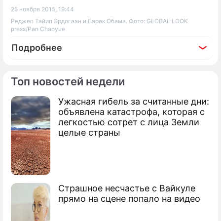
25 ноября 2015, 19:44
Реджеп Тайип Эрдогаан и Барак Обама. Фото: GLOBAL LOOK
press/Pan Chaoyue
Подробнее
Топ новостей недели
Ужасная гибель за считанные дни:
По теме
объявлена катастрофа, которая с
легкостью сотрет с лица Земли
Турецкие СМИ об атаке на российский
целые страны
Су-24
На Турцию пожаловались в Совбез ООН
Штурман Су-24 хочет отомстить за
Страшное несчастье с Вайкуле
командира
прямо на сцене попало на видео
Турция дорого заплатит за дружбу с