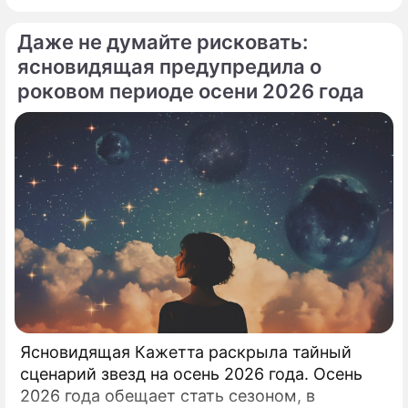
летней Аллы Пугачевой на отечественную
Даже не думайте рисковать:
сцену приобрела абсолютно
бескомпромиссный характер.
ясновидящая предупредила о
роковом периоде осени 2026 года
Ясновидящая Кажетта раскрыла тайный
сценарий звезд на осень 2026 года. Осень
2026 года обещает стать сезоном, в