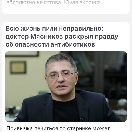
абсолютно не готова. Юная актриса
Вероника Жукова, дочь бессменного лидера
группы "Руки Вверх!" Сергея Жукова,
заставила взрогнуть своих многочисленных
Всю жизнь пили неправильно:
поклонников.
доктор Мясников раскрыл правду
об опасности антибиотиков
Привычка лечиться по старинке может