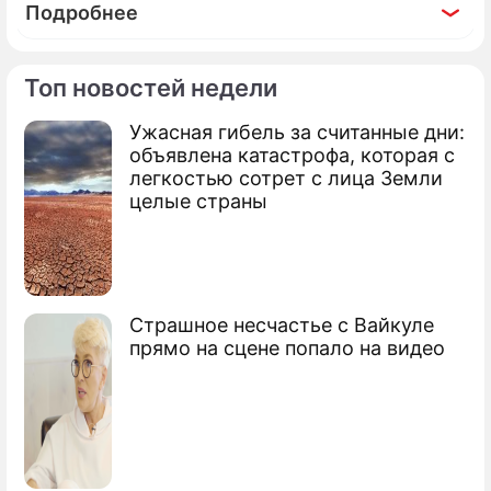
Подробнее
Топ новостей недели
Ужасная гибель за считанные дни:
По теме
объявлена катастрофа, которая с
легкостью сотрет с лица Земли
Продолжение: Обидчика
целые страны
президента ЕС лишили еды
Страшное несчастье с Вайкуле
прямо на сцене попало на видео
Медведев нашел ключ к проблемам
Кавказа
Медведев: Мы с Путиным одной крови
Медведев взял милицию под личный