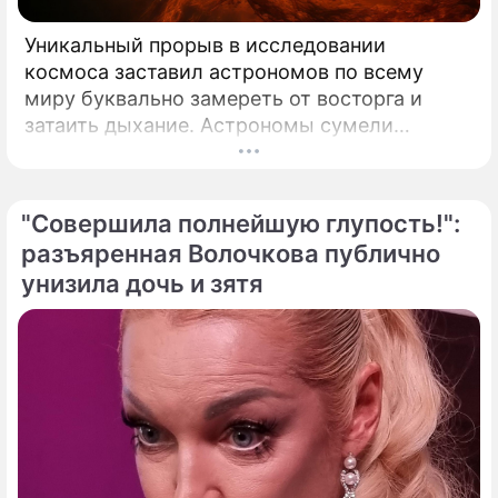
Уникальный прорыв в исследовании
космоса заставил астрономов по всему
миру буквально замереть от восторга и
затаить дыхание. Астрономы сумели
совершить невозможное и заглянуть в
самое сердце нашего светила с небывалой
доселе четкостью.
"Совершила полнейшую глупость!":
разъяренная Волочкова публично
унизила дочь и зятя