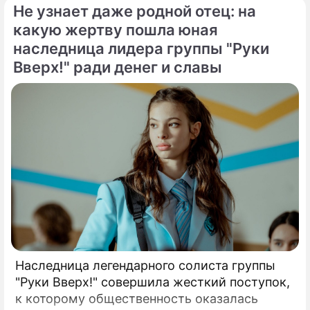
Не узнает даже родной отец: на
холдинга "Газпром-медиа" Александр Жаров
какую жертву пошла юная
решился на неожидаемый и крайне острый
наследница лидера группы "Руки
демарш.
Вверх!" ради денег и славы
Наследница легендарного солиста группы
"Руки Вверх!" совершила жесткий поступок,
к которому общественность оказалась