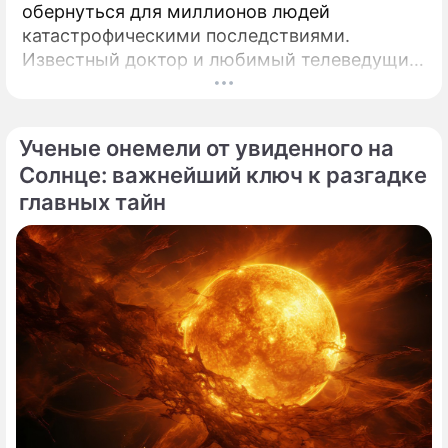
обернуться для миллионов людей
катастрофическими последствиями.
Известный доктор и любимый телеведущий
миллионов Александр Мясников обратил
внимание на колоссальный переворот в
мировой медицине, который буквально
Ученые онемели от увиденного на
перечеркнул все наши прошлые
Солнце: важнейший ключ к разгадке
представления о здоровье.
главных тайн