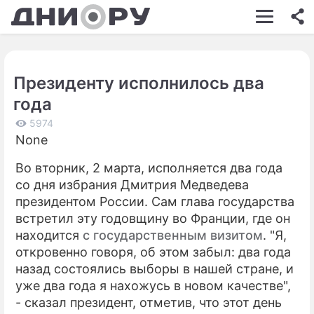
ШОУ-БИЗНЕС
АВТО
Президенту исполнилось два
КИНО
года
НЕДВИЖИМОСТЬ
5974
None
ЗДОРОВЬЕ
Во вторник, 2 марта, исполняется два года
ЭКОНОМИКА
со дня избрания Дмитрия Медведева
ПРОИСШЕСТВИЯ
президентом России. Сам глава государства
встретил эту годовщину во Франции, где он
СОННИК
находится
с государственным визитом
. "Я,
откровенно говоря, об этом забыл: два года
СТИЛЬ ЖИЗНИ
назад состоялись выборы в нашей стране, и
СЕРИАЛЫ
уже два года я нахожусь в новом качестве",
- сказал президент, отметив, что этот день
ИГРЫ