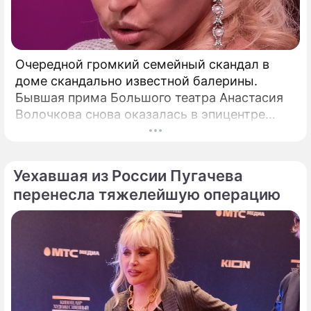
Очередной громкий семейный скандал в
доме скандально известной балерины.
Бывшая прима Большого театра Анастасия
Волочкова снова оказалась в эпицентре
громкого разбора полетов, который на этот
раз разгорелся в ее собственной семье.
Уехавшая из России Пугачева
перенесла тяжелейшую операцию