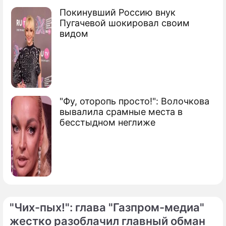
контроль
Покинувший Россию внук
Пугачевой шокировал своим
видом
Сюжеты
Первые лица
"Фу, оторопь просто!": Волочкова
вывалила срамные места в
бесстыдном неглиже
"Чих-пых!": глава "Газпром-медиа"
жестко разоблачил главный обман