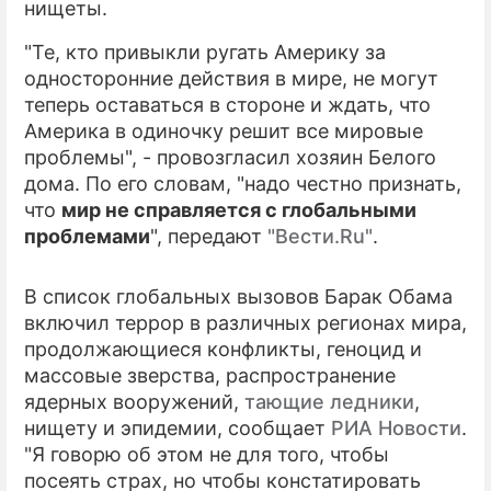
нищеты.
ПРЕСС-РЕЛИЗЫ
"Те, кто привыкли ругать Америку за
односторонние действия в мире, не могут
О ПРОЕКТЕ
теперь оставаться в стороне и ждать, что
Америка в одиночку решит все мировые
проблемы", - провозгласил хозяин Белого
дома. По его словам, "надо честно признать,
что
мир не справляется с глобальными
проблемами
", передают
"Вести.Ru"
.
В список глобальных вызовов Барак Обама
включил террор в различных регионах мира,
продолжающиеся конфликты, геноцид и
массовые зверства, распространение
ядерных вооружений,
тающие ледники
,
нищету и эпидемии, сообщает
РИА Новости
.
"Я говорю об этом не для того, чтобы
посеять страх, но чтобы констатировать