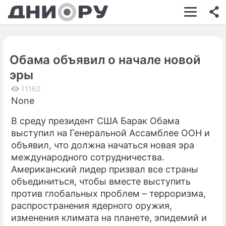
ШОУ-БИЗНЕС
АВТО
Обама объявил о начале новой
КИНО
эры
НЕДВИЖИМОСТЬ
11162
None
ЗДОРОВЬЕ
В среду президент США Барак Обама
ЭКОНОМИКА
выступил на Генеральной Ассамблее ООН и
ПРОИСШЕСТВИЯ
объявил, что должна начаться новая эра
международного сотрудничества.
СОННИК
Американский лидер призвал все страны
объединиться, чтобы вместе выступить
СТИЛЬ ЖИЗНИ
против глобальных проблем – терроризма,
СЕРИАЛЫ
распространения ядерного оружия,
изменения климата на планете, эпидемий и
ИГРЫ