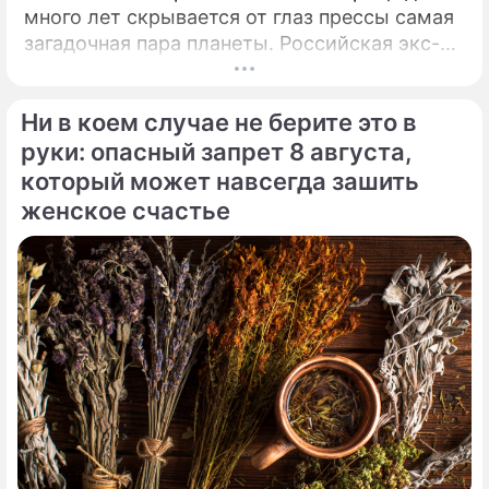
много лет скрывается от глаз прессы самая
загадочная пара планеты. Российская экс-
теннисистка Анна Курникова и испанский
поп-идол Энрике Иглесиас уже больше
Ни в коем случае не берите это в
двадцати лет удерживают статус одной из
самых закрытых и непубличных пар
руки: опасный запрет 8 августа,
мирового шоу-бизнеса.
который может навсегда зашить
женское счастье