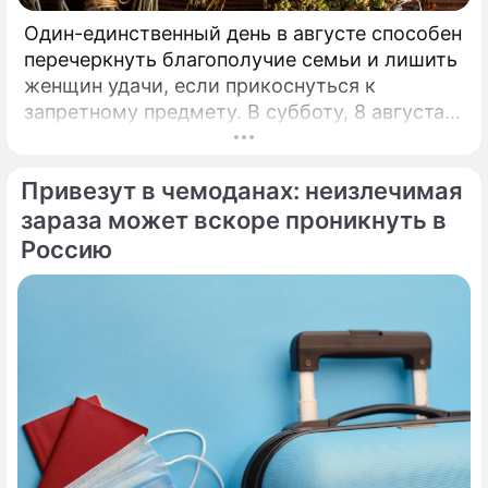
Один-единственный день в августе способен
перечеркнуть благополучие семьи и лишить
женщин удачи, если прикоснуться к
запретному предмету. В субботу, 8 августа,
православная церковь молитвенно чтит
память святых священномучеников
Привезут в чемоданах: неизлечимая
Ермолая, Ермиппа и Ермократа, иереев
Никомидийских.
зараза может вскоре проникнуть в
Россию