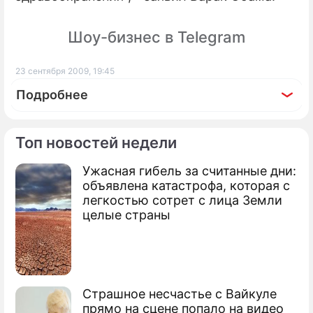
Шоу-бизнес в Telegram
23 сентября 2009, 19:45
Подробнее
Топ новостей недели
Ужасная гибель за считанные дни:
По теме
объявлена катастрофа, которая с
легкостью сотрет с лица Земли
Мир может избавиться от ядерного
целые страны
оружия
Привычному нам миру осталось 10 лет
Обама защитит американцев от обмана
Страшное несчастье с Вайкуле
прямо на сцене попало на видео