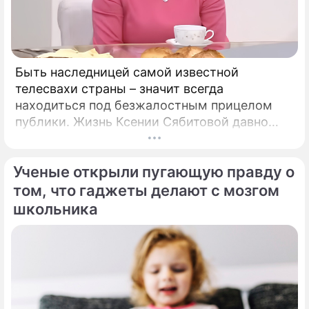
Быть наследницей самой известной
телесвахи страны – значит всегда
находиться под безжалостным прицелом
публики. Жизнь Ксении Сябитовой давно
рассматривают под мощной лупой.
Ученые открыли пугающую правду о
том, что гаджеты делают с мозгом
школьника