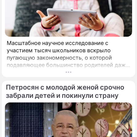
Масштабное научное исследование с
участием тысяч школьников вскрыло
пугающую закономерность, о которой
подавляющее большинство родителей даже
не догадывалось. Привычка дарить ребенку
смартфон с беспрепятственным доступом к
Петросян с молодой женой срочно
социальным сетям в младшем
подростковом возрасте обворачивается
забрали детей и покинули страну
скрытым провалом в учебе.