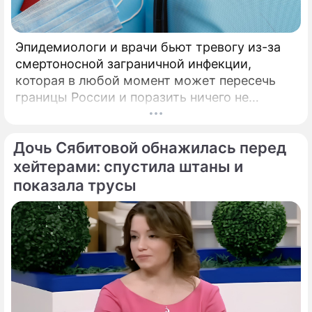
Эпидемиологи и врачи бьют тревогу из-за
смертоносной заграничной инфекции,
которая в любой момент может пересечь
границы России и поразить ничего не
подозревающих граждан. Россию
предупредили о реальной и крайне опасной
Дочь Сябитовой обнажилась перед
угрозе: в страну могут завезти неизлечимый
и смертоносный вирус Бурбон.
хейтерами: спустила штаны и
показала трусы