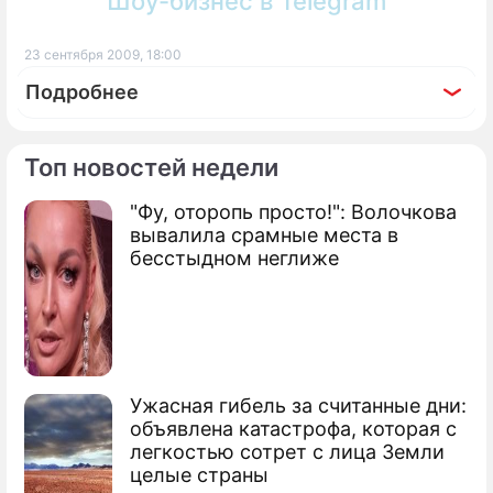
Шоу-бизнес в Telegram
23 сентября 2009, 18:00
Подробнее
Топ новостей недели
"Фу, оторопь просто!": Волочкова
По теме
вывалила срамные места в
бесстыдном неглиже
Медведев и Обама разоружили друг
друга
ООН призывает уничтожить оружие
Россия уничтожит тысячу ядерных
Ужасная гибель за считанные дни:
бомб
объявлена катастрофа, которая с
легкостью сотрет с лица Земли
целые страны