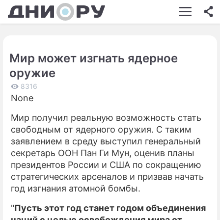
ШОУ-БИЗНЕС
АВТО
Мир может изгнать ядерное
КИНО
оружие
НЕДВИЖИМОСТЬ
8316
None
ЗДОРОВЬЕ
Мир получил реальную возможность стать
ЭКОНОМИКА
свободным от ядерного оружия. С таким
ПРОИСШЕСТВИЯ
заявлением в среду выступил генеральный
секретарь ООН Пан Ги Мун, оценив планы
СОННИК
президентов России и США по сокращению
стратегических арсеналов и призвав начать
СТИЛЬ ЖИЗНИ
год изгнания атомной бомбы.
СЕРИАЛЫ
"
Пусть этот год станет годом объединения
ИГРЫ
наций с целью освобождения мира от