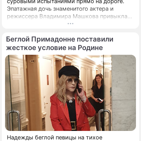
суровыми испытаниями прямо на дороге.
Эпатажная дочь знаменитого актера и
режиссера Владимира Машкова привыкла
ярко и без купюр делиться с подписчиками
практически каждым своим шагом.
Беглой Примадонне поставили
жесткое условие на Родине
Надежды беглой певицы на тихое