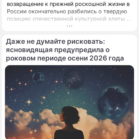
возвращение к прежней роскошной жизни в
России окончательно разбились о твердую
позицию отечественной культурной элиты.
Эпопея вокруг возможного камбэка 75-
летней Аллы Пугачевой на отечественную
Даже не думайте рисковать:
сцену приобрела абсолютно
бескомпромиссный характер.
ясновидящая предупредила о
роковом периоде осени 2026 года