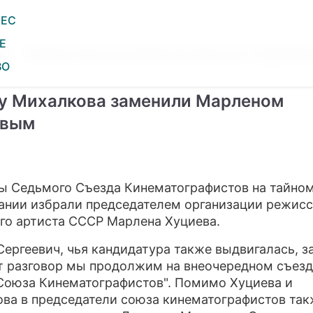
НЕС
E
ты
Названа причина развода Бондарчука и Андреево
ШОУ-БИЗНЕС
ВО
АВТО
у Михалкова заменили Марленом
КИНО
евым
НЕДВИЖИМОСТЬ
ЗДОРОВЬЕ
ы Седьмого Съезда Кинематографистов на тайно
ЭКОНОМИКА
ании избрали председателем организации режисс
го артиста СССР Марлена Хуциева.
ПРОИСШЕСТВИЯ
Сергеевич, чья кандидатура также выдвигалась, з
СОННИК
от разговор мы продолжим на внеочередном съезд
Союза Кинематографистов". Помимо Хуциева и
СТИЛЬ ЖИЗНИ
ва в председатели союза кинематографистов так
СЕРИАЛЫ