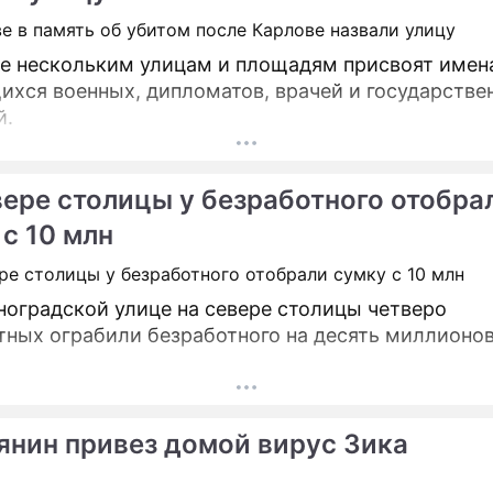
е нескольким улицам и площадям присвоят имен
хся военных, дипломатов, врачей и государстве
й.
вере столицы у безработного отобра
 с 10 млн
ноградской улице на севере столицы четверо
тных ограбили безработного на десять миллионо
янин привез домой вирус Зика