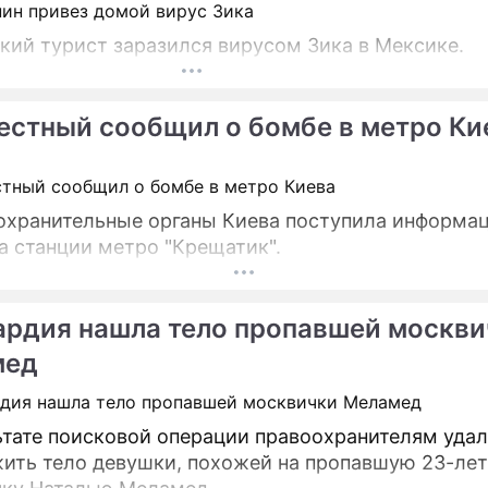
кий турист заразился вирусом Зика в Мексике.
естный сообщил о бомбе в метро Ки
охранительные органы Киева поступила информац
а станции метро "Крещатик".
ардия нашла тело пропавшей москви
мед
ьтате поисковой операции правоохранителям уда
ить тело девушки, похожей на пропавшую 23-ле