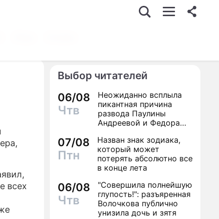
й
Игры
Сонник
Выбор читателей
Неожиданно всплыла
06/08
пикантная причина
Чтв
развода Паулины
Андреевой и Федора
м
Бондарчука
Назван знак зодиака,
07/08
ера,
который может
Птн
потерять абсолютно все
в конце лета
аявил,
"Совершила полнейшую
е всех
06/08
глупость!": разъяренная
Чтв
Волочкова публично
же
унизила дочь и зятя