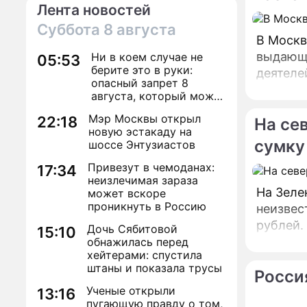
Лента новостей
Суббота
8 августа
В Москв
выдающи
Ни в коем случае не
05:53
берите это в руки:
деятеле
опасный запрет 8
августа, который может
навсегда зашить
Мэр Москвы открыл
22:18
На се
женское счастье
новую эстакаду на
сумку
шоссе Энтузиастов
Привезут в чемоданах:
17:34
неизлечимая зараза
На Зеле
может вскоре
проникнуть в Россию
неизвес
рублей.
Дочь Сябитовой
15:10
обнажилась перед
хейтерами: спустила
штаны и показала трусы
Росси
Ученые открыли
13:16
пугающую правду о том,