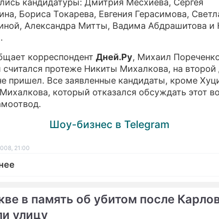
лись кандидатуры: Дмитрия Месхиева, Сергея
ина, Бориса Токарева, Евгения Герасимова, Свет
ИГРЫ
ной, Александра Митты, Вадима Абдрашитова и
.
ПРЕСС-РЕЛИЗЫ
бщает корреспондент
Дней.Ру
, Михаил Пореченко
О ПРОЕКТЕ
 считался протеже Никиты Михалкова, на второй
не пришел. Все заявленные кандидаты, кроме Хуц
Михалкова, который отказался обсуждать этот во
амоотвод.
Шоу-бизнес в Telegram
008, 21:00
нее
кве в память об убитом после Карло
ли улицу