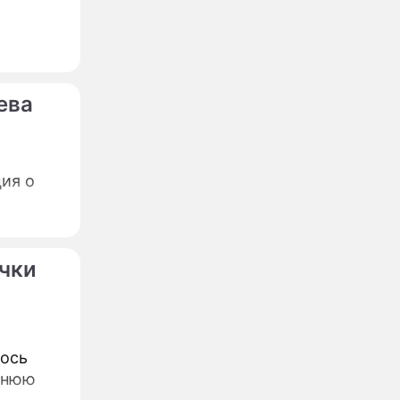
ева
ия о
чки
лось
тнюю