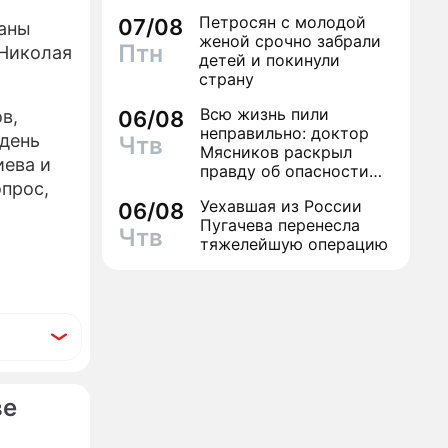
Петросян с молодой
07/08
ланы
женой срочно забрали
Птн
 Николая
детей и покинули
страну
Всю жизнь пили
в,
06/08
неправильно: доктор
 день
Чтв
Мясников раскрыл
иева и
правду об опасности
прос,
антибиотиков
Уехавшая из России
06/08
Пугачева перенесла
Чтв
тяжелейшую операцию
ве