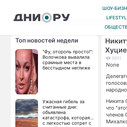
ШОУ-БИЗ
LIFESTYL
Волочкова публично обрушилась на дочь
Тес
ОБЩЕСТ
Топ новостей недели
Никит
Хуци
"Фу, оторопь просто!":
Волочкова вывалила
3001
срамные места в
None
бесстыдном неглиже
Делегат
голосов
народно
Никита 
Ужасная гибель за
считанные дни:
что "эт
объявлена
членов 
катастрофа, которая
Михалко
с легкостью сотрет с