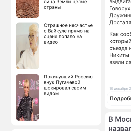
выдвига
лица Земли целые
страны
Говорух
Дружини
Досталя
Страшное несчастье
с Вайкуле прямо на
Как соо
сцене попало на
который
видео
съезда 
Никиты 
взяли с
Покинувший Россию
внук Пугачевой
шокировал своим
19 декабря 2
видом
Подроб
В Мос
назва