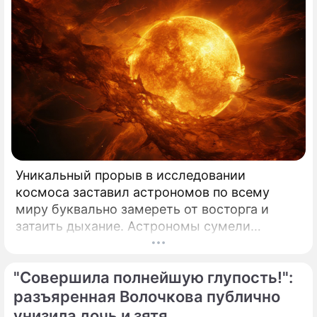
Уникальный прорыв в исследовании
космоса заставил астрономов по всему
миру буквально замереть от восторга и
затаить дыхание. Астрономы сумели
совершить невозможное и заглянуть в
самое сердце нашего светила с небывалой
"Совершила полнейшую глупость!":
доселе четкостью.
разъяренная Волочкова публично
унизила дочь и зятя