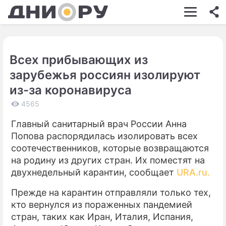
ШОУ-БИЗНЕС
АВТО
Всех прибывающих из
КИНО
зарубежья россиян изолируют
НЕДВИЖИМОСТЬ
из-за коронавируса
ЗДОРОВЬЕ
4565
Главный санитарный врач России Анна
ЭКОНОМИКА
Попова распорядилась изолировать всех
ПРОИСШЕСТВИЯ
соотечественников, которые возвращаются
на родину из других стран. Их поместят на
СОННИК
двухнедельный карантин, сообщает
URA.ru.
СТИЛЬ ЖИЗНИ
Прежде на карантин отправляли только тех,
кто вернулся из пораженных пандемией
СЕРИАЛЫ
стран, таких как Иран, Италия, Испания,
ИГРЫ