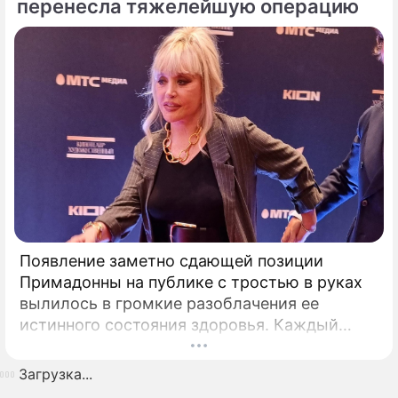
перенесла тяжелейшую операцию
Появление заметно сдающей позиции
Примадонны на публике с тростью в руках
вылилось в громкие разоблачения ее
истинного состояния здоровья. Каждый
выход некогда главной певицы страны в
свет сегодня рассматривается буквально
Загрузка...
под микроскопом.