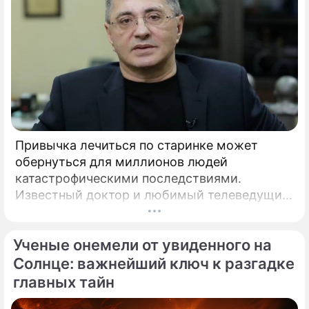
Привычка лечиться по старинке может
обернуться для миллионов людей
катастрофическими последствиями.
Известный доктор и любимый телеведущий
миллионов Александр Мясников обратил
внимание на колоссальный переворот в
Ученые онемели от увиденного на
мировой медицине, который буквально
перечеркнул все наши прошлые
Солнце: важнейший ключ к разгадке
представления о здоровье.
главных тайн