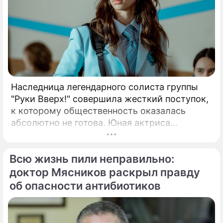
Наследница легендарного солиста группы
"Руки Вверх!" совершила жесткий поступок,
к которому общественность оказалась
абсолютно не готова. Юная актриса
Вероника Жукова, дочь бессменного лидера
группы "Руки Вверх!" Сергея Жукова,
Всю жизнь пили неправильно:
заставила взрогнуть своих многочисленных
поклонников.
доктор Мясников раскрыл правду
об опасности антибиотиков