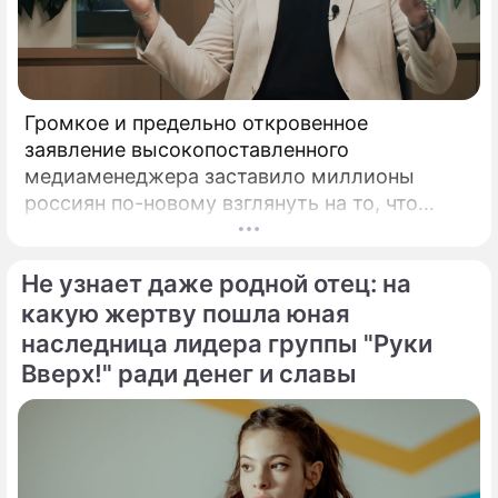
Громкое и предельно откровенное
заявление высокопоставленного
медиаменеджера заставило миллионы
россиян по-новому взглянуть на то, что
годами происходит на экране главного
развлекательного телеканала страны.
Не узнает даже родной отец: на
Генеральный директор мощнейшего
холдинга "Газпром-медиа" Александр Жаров
какую жертву пошла юная
решился на неожидаемый и крайне острый
наследница лидера группы "Руки
демарш.
Вверх!" ради денег и славы