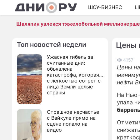
ШОУ-БИЗНЕС
L
Шаляпин увлекся тяжелобольной миллионерш
Топ новостей недели
Цены 
Ужасная гибель за
4157
считанные дни:
Цены на
объявлена
катастрофа, которая
минимум
с легкостью сотрет с
нефти Br
лица Земли целые
страны
На Нью-
упала н
баррел
Страшное несчастье
с Вайкуле прямо на
Отметим
сцене попало на
видео
снижать
кратко