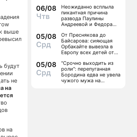
Неожиданно всплыла
06/08
-РЕЛИЗЫ
пикантная причина
Чтв
падения
развода Паулины
ЕКТЕ
row
Андреевой и Федора
Бондарчука
ек выше
От Преснякова до
05/08
превысил
Байсарова: сияющая
Срд
Орбакайте вывезла в
Европу всех детей от
разных мужчин
"Срочно выходить из
05/08
ь будут
роли": перепуганная
Срд
жении
Бородина едва не увела
ать не
чужого мужа на
красной дорожке
а на
дется
тво
дов
ов на
 вырос