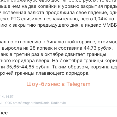
льше чем на две копейки к уровню закрытия пре
ечественная валюта продолжила свое падение, од
декс РТС снизился незначительно, всего 1,04% по
ию к закрытию предыдущего дня, а индекс ММВБ 
пал по отношению к бивалютной корзине, стоимо
 выросла на 28 копеек и составила 44,73 рубля.
анк в третий раз в октябре сдвигает границы
ного коридора вверх. На 7 октября границы кори
ли 35,65-44,65 рубля. Таким образом, корзина д
рхней границы плавающего коридора.
Шоу-бизнес в Telegram
14, 14:57
L LOOK press/imagebroker/Daniel Radicevic
нее