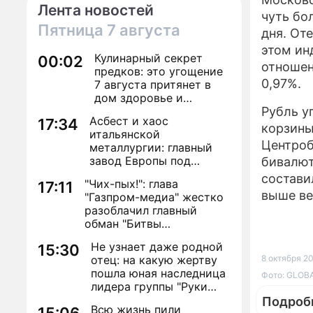
Лента новостей
чуть бо
Пятница
7 августа
дня. От
этом ин
Кулинарный секрет
00:02
отношен
предков: это угощение
0,97%.
7 августа притянет в
дом здоровье и
исполнение желаний
Рубль у
Асбест и хаос
17:34
корзины
итальянской
Центроб
металлургии: главный
завод Европы под
бивалют
угрозой закрытия из-за
состави
"Чих-пых!": глава
17:11
евробюрократии
выше ве
"Газпром-медиа" жестко
разоблачил главный
обман "Битвы
экстрасенсов"
Не узнает даже родной
15:30
отец: на какую жертву
8 октября 20
пошла юная наследница
Фото: GLOBA
лидера группы "Руки
Вверх!" ради денег и
Подроб
Всю жизнь пили