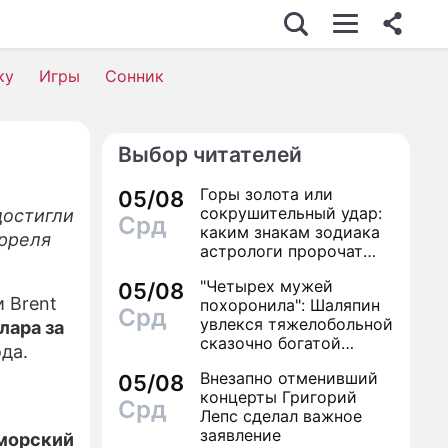
ИЗНЕС
ку
Игры
Сонник
Выбор читателей
ИЖИМОСТЬ
Горы золота или
05/08
ВЬЕ
сокрушительный удар:
достигли
Срд
каким знакам зодиака
арреля
ОМИКА
астрологи пророчат
счастье, а кому нищету
"Четырех мужей
СШЕСТВИЯ
05/08
 Brent
похоронила": Шаляпин
Срд
увлекся тяжелобольной
ИК
лара за
сказочно богатой
ода.
дамой
 ЖИЗНИ
Внезапно отменивший
05/08
концерты Григорий
Срд
АЛЫ
Лепс сделал важное
заявление
оморский