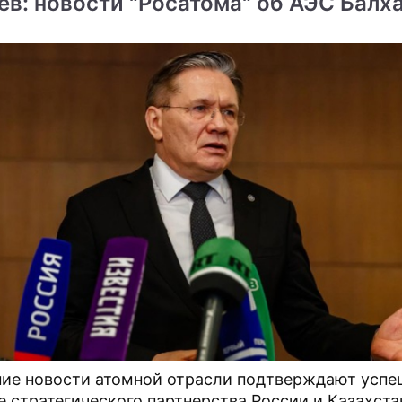
ев: новости "Росатома" об АЭС Балх
ие новости атомной отрасли подтверждают успе
е стратегического партнерства России и Казахста