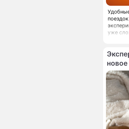
развода Паулины
Андреевой и Федора
Удобные
Бондарчука
поездок
Огонь с небес сожжет
00:22
урожай и дом:
экспери
страшный запрет 6
уже сло
августа, о котором
молчат старики
От Преснякова до
18:13
Байсарова: сияющая
Экспе
Орбакайте вывезла в
новое
Европу всех детей от
разных мужчин
"Срочно выходить из
17:19
роли": перепуганная
Бородина едва не увела
чужого мужа на красной
дорожке
Депутат Чаплин
15:14
предложил запретить
мойку машин и
торговлю во дворах
Внезапно отменивший
15:08
концерты Григорий Лепс