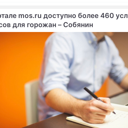
ртале mos.ru доступно более 460 усл
сов для горожан – Собянин
ме
Продолжение: Минфин
Курс доллара превысил
спрогнозировал цены
рекордные 39 рублей
на нефть
оллара превысил 38,5
Доллар побил очередной
 опроверг падение цен на
Сюжеты
Ресурсы