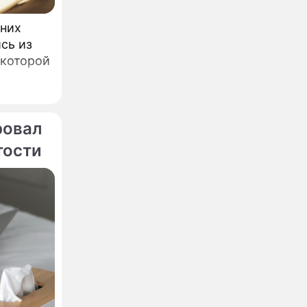
шних
сь из
 которой
ровал
тости