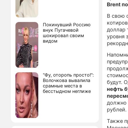
Brent п
В свою 
котиров
Покинувший Россию
доллар 
внук Пугачевой
шокировал своим
уровня 
видом
рекордн
Напомни
предупр
продолж
"Фу, оторопь просто!":
стоимос
Волочкова вывалила
будут. 
срамные места в
нефть б
бесстыдном неглиже
пересмо
должно 
рублей.
Также п
Московс