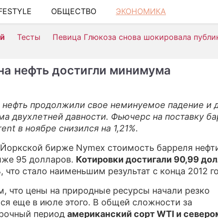
IFESTYLE
ОБЩЕСТВО
ЭКОНОМИКА
ШОУ-Б
ей
Тесты
Певица Глюкоза снова шокировала публи
АВТО
КИНО
на нефть достигли минимума
НЕДВ
ЗДОРО
 нефть продолжили свое неминуемое падение и 
а двухлетней давности. Фьючерс на поставку б
ЭКОН
ent в ноябре снизился на 1,21%.
ПРОИ
Йоркской бирже Nymex стоимость барреля нефти
СОНН
иже 95 долларов.
Котировки достигали 90,99 дол
ь
, что стало наименьшим результат с конца 2012 г
СТИЛЬ
, что цены на природные ресурсы начали резко
СЕРИ
ся еще в июле этого. В общей сложности за
срочный период
американский сорт WTI и север
ИГРЫ