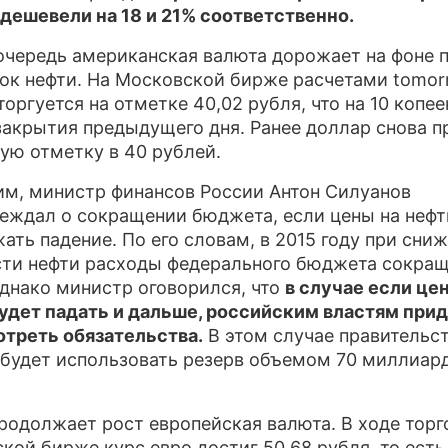
одешевели на 18 и 21% соответственно.
ПРЕСС
очередь американская валюта дорожает на фоне 
О ПРО
ок нефти. На Московской бирже расчетами tomor
торгуется на отметке 40,02 рубля, что на 10 копе
закрытия предыдущего дня. Ранее доллар снова 
ую отметку в 40 рублей.
м, министр финансов России Антон Силуанов
еждал о сокращении бюджета, если цены на нефт
ать падение. По его словам, в 2015 году при сни
ти нефти расходы федерального бюджета сокращ
Однако министр оговорился, что
в случае если цен
удет падать и дальше, российским властям при
треть обязательства.
В этом случае правительс
будет использовать резерв объемом 70 миллиар
родолжает рост европейская валюта. В ходе торг
кой бирже курс евро достиг 50,68 рубля, то есть