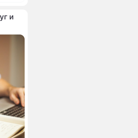
уг и
 рекорд