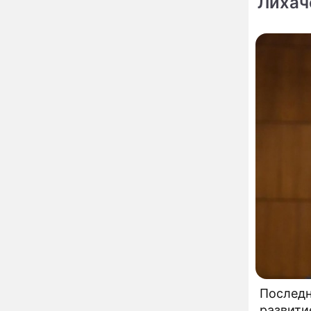
Лихач
вернули исторический
облик
Собянин: Московские
13:29
проекты помогают
развитию регионов
Застуканный с поличным
12:14
Ваня Дмитриенко
жестко подставил
родную сестру
В Котельниках к началу
10:50
учебного года откроют
образовательный
комплекс почти на 2,5
тысячи мест
В сауну с 22-летним
10:47
юношей: неузнаваемая
Жанна Агузарова
ошарашила отдыхом с
молодым фаворитом
В одном бюстгальтере и
09:17
заклепках: скандальная
Последн
Глюкоза ошарашила
развити