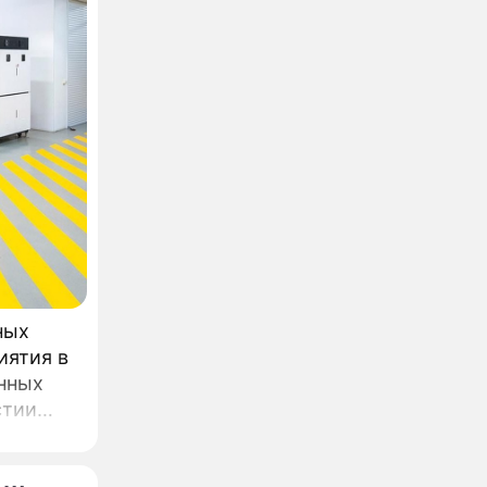
ных
иятия в
нных
стии
ва.