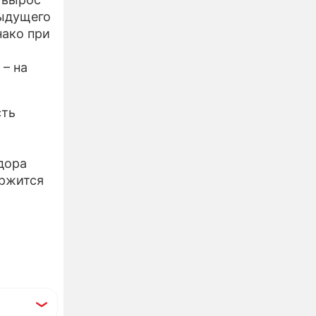
дыдущего
нако при
– на
сть
дора
ержится