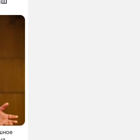
аш
шное
на.