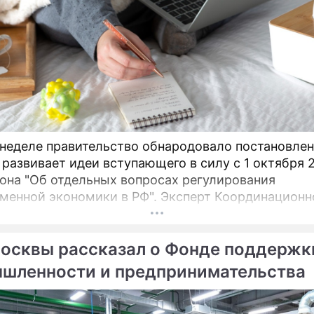
 неделе правительство обнародовало постановлен
 развивает идеи вступающего в силу с 1 октября 
кона "Об отдельных вопросах регулирования
менной экономики в РФ". Эксперт Координационн
при правительстве Арсений Беленький рассказывае
м деле значат для индустрии новые ограничения 
осквы рассказал о Фонде поддержк
самозанятых. Публикация постановления правите
юня 2026 года № 760 «Об утверждении критерия
шленности и предпринимательства
тичности и продолжительности выполнения работ
я услуг, предусмотренного пунктом 5 части 1 стат