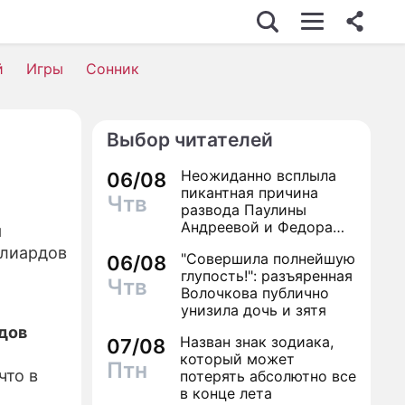
ИЗНЕС
й
Игры
Сонник
Выбор читателей
ИЖИМОСТЬ
Неожиданно всплыла
06/08
ВЬЕ
пикантная причина
Чтв
развода Паулины
ОМИКА
Андреевой и Федора
я
Бондарчука
ллиардов
"Совершила полнейшую
СШЕСТВИЯ
06/08
глупость!": разъяренная
Чтв
Волочкова публично
ИК
унизила дочь и зятя
 ЖИЗНИ
дов
Назван знак зодиака,
07/08
который может
Птн
АЛЫ
что в
потерять абсолютно все
в конце лета