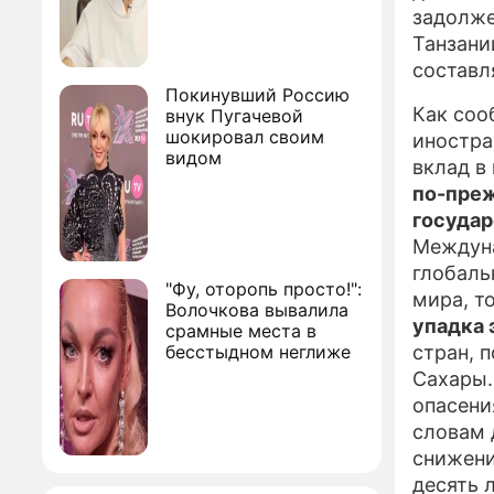
задолже
Танзани
составл
Покинувший Россию
Как со
внук Пугачевой
шокировал своим
иностра
видом
вклад в
по-преж
государ
Междуна
глобаль
"Фу, оторопь просто!":
мира, т
Волочкова вывалила
упадка
срамные места в
бесстыдном неглиже
стран, 
Сахары.
опасени
словам 
снижени
десять л