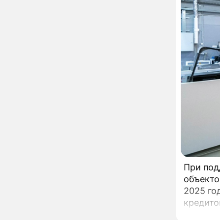
Федерал
развода Паулины
Андреевой и Федора
платфор
Бондарчука
Огонь с небес сожжет
00:22
урожай и дом:
страшный запрет 6
августа, о котором
молчат старики
От Преснякова до
18:13
Байсарова: сияющая
Орбакайте вывезла в
Европу всех детей от
разных мужчин
"Срочно выходить из
17:19
роли": перепуганная
Бородина едва не увела
чужого мужа на красной
дорожке
Депутат Чаплин
15:14
При под
предложил запретить
мойку машин и
объекто
торговлю во дворах
2025 го
кредито
Внезапно отменивший
15:08
концерты Григорий Лепс
Фонда п