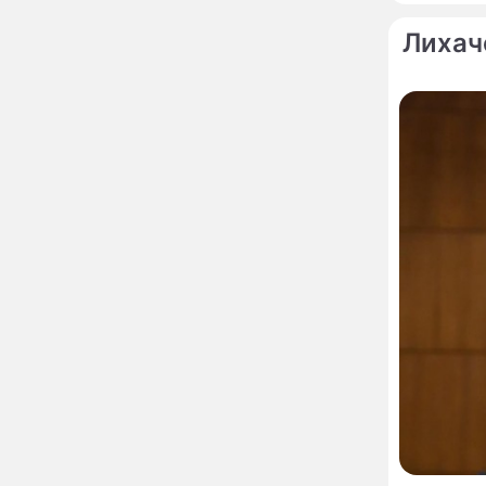
сделал важное
заявление
Лихач
"Четырех мужей
13:36
похоронила": Шаляпин
увлекся тяжелобольной
сказочно богатой дамой
Павильоны здоровья с
12:46
бесплатной экспресс-
диагностикой
открываются в центре
Москвы
Ученые нашли способ
11:49
заблокировать самые
страшные воспоминания
Горы золота или
09:26
сокрушительный удар:
каким знакам зодиака
астрологи пророчат
счастье, а кому нищету
Ни в коем случае не
00:10
нарушайте этот
страшный запрет 5