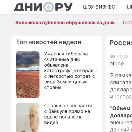
ШОУ-БИЗНЕС
L
Волочкова публично обрушилась на дочь
Тес
Топ новостей недели
Росси
Ужасная гибель за
23238
считанные дни:
None
объявлена
катастрофа, которая
В рамка
с легкостью сотрет с
лица Земли целые
списала
страны
долларо
иностра
Страшное несчастье
"
Объем 
с Вайкуле прямо на
доллар
сцене попало на
видео
внешнеп
данный 