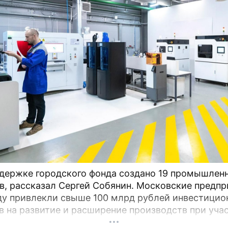
ьного закона «Об отдельных вопросах регулиров
менной экономики в РФ» вызвала волну обсужде
держке городского фонда создано 19 промышлен
в, рассказал Сергей Собянин. Московские предпр
ду привлекли свыше 100 млрд рублей инвестицио
в на развитие и расширение производств при уча
оддержки промышленности и предпринимательст