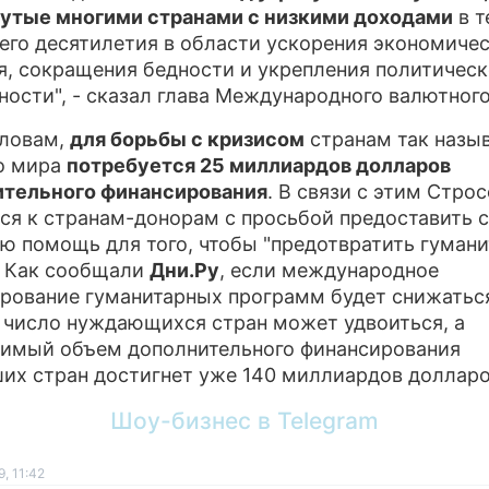
утые многими странами с низкими доходами
в т
его десятилетия в области ускорения экономиче
я, сокращения бедности и укрепления политичес
ности", - сказал глава Международного валютного
словам,
для борьбы с кризисом
странам так назы
о мира
потребуется 25 миллиардов долларов
ительного финансирования
. В связи с этим Стро
ся к странам-донорам с просьбой предоставить 
ю помощь для того, чтобы "предотвратить гуман
. Как сообщали
Дни.Ру
, если международное
рование гуманитарных программ будет снижатьс
 число нуждающихся стран может удвоиться, а
имый объем дополнительного финансирования
их стран достигнет уже 140 миллиардов долларо
Шоу-бизнес в Telegram
, 11:42