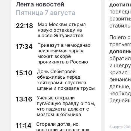
Лента новостей
достигн
последн
Пятница
7 августа
развити
Мэр Москвы открыл
22:18
стабиль
новую эстакаду на
шоссе Энтузиастов
По его 
третьег
Привезут в чемоданах:
17:34
неизлечимая зараза
дополн
может вскоре
обратил
проникнуть в Россию
и щедру
Дочь Сябитовой
15:10
кризис"
обнажилась перед
финанси
хейтерами: спустила
дальше,
штаны и показала трусы
необход
Ученые открыли
13:16
беднейш
пугающую правду о том,
что гаджеты делают с
мозгом школьника
Сгорели дотла, но
11:14
6 марта 2009
восстали из пепла: как