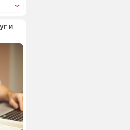
уг и
на
пнейшие