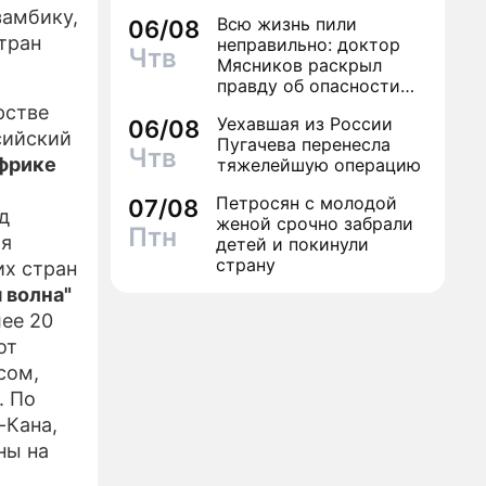
замбику,
Всю жизнь пили
06/08
-РЕЛИЗЫ
тран
неправильно: доктор
Чтв
Мясников раскрыл
ЕКТЕ
правду об опасности
антибиотиков
рстве
Уехавшая из России
06/08
сийский
Пугачева перенесла
Чтв
Африке
тяжелейшую операцию
Петросян с молодой
07/08
д
женой срочно забрали
Птн
ия
детей и покинули
страну
их стран
 волна"
ее 20
от
сом,
. По
-Кана,
ны на