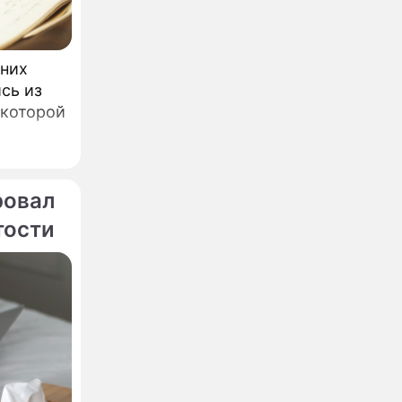
шних
сь из
 которой
ровал
тости