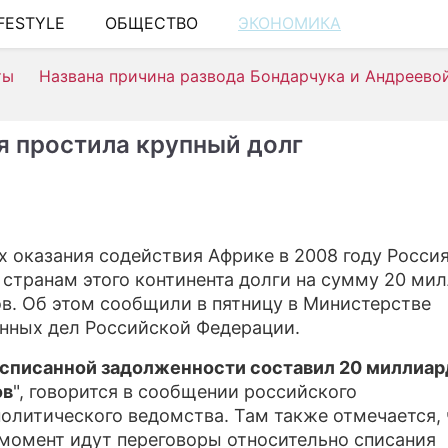
IFESTYLE
ОБЩЕСТВО
ЭКОНОМИКА
ШОУ-Б
ты
Названа причина развода Бондарчука и Андреево
АВТО
КИНО
я простила крупный долг
НЕДВ
ЗДОРО
ЭКОН
х оказания содействия Африке в 2008 году Росси
 странам этого континента долги на сумму 20 ми
ПРОИ
в. Об этом сообщили в пятницу в Министерстве
СОНН
нных дел Российской Федерации.
СТИЛЬ
списанной задолженности составил 20 миллиар
ов
", говорится в сообщении российского
СЕРИ
олитического ведомства. Там также отмечается, 
момент идут переговоры относительно списания
ИГРЫ