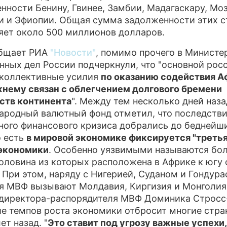
нности Бенину, Гвинее, Замбии, Мадагаскару, Мо
ПРЕСС
и и Эфиопии. Общая сумма задолженности этих с
яет около 500 миллионов долларов.
О ПРО
общает РИА
"Новости"
, помимо прочего в Министе
нных дел России подчеркнули, что "основной рос
 коллективные усилия
по оказанию содействия 
нему связан с облегчением долгового бремени
ств континента
". Между тем несколько дней наза
родный валютный фонд отметил, что последств
ного финансового кризиса добрались до беднейш
о есть
в мировой экономике фиксируется "третья
 экономики
. Особенно уязвимыми называются бол
половина из которых расположена в Африке к югу 
 При этом, наряду с Нигерией, Суданом и Гондура
я МВФ вызывают Молдавия, Киргизия и Монголия
директора-распорядителя МВФ Доминика Стросс
е темпов роста экономики отбросит многие стра
ет назад. "
Это ставит под угрозу важные успехи,