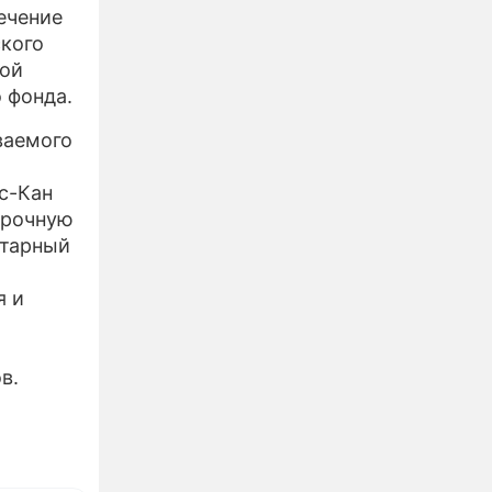
ечение
ского
кой
 фонда.
ваемого
сс-Кан
срочную
итарный
я и
в.