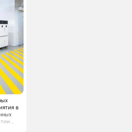
ания
ний.
ных
иятия в
нных
стии
ва.