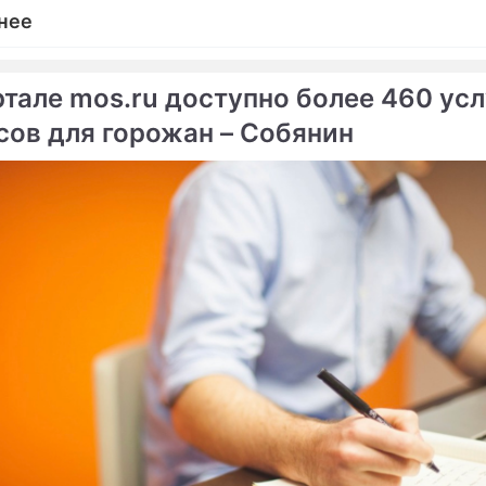
нее
ртале mos.ru доступно более 460 усл
сов для горожан – Собянин
ме
Продолжение: Грызлов
Мир накрыла третья вол
готовит
кризиса
антикризисный план
 простила долги бедным
Уолл-стрит хоронит кру
м
банки США
ы
ический кризис