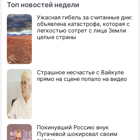
Топ новостей недели
Ужасная гибель за считанные дни:
По теме
объявлена катастрофа, которая с
легкостью сотрет с лица Земли
Продолжение: Обаму
целые страны
расстроило поражение Чикаго
Медведев повел политиков в горы
Страшное несчастье с Вайкуле
прямо на сцене попало на видео
Урожай зерна в России поставил
рекорд
Медведев наметил пути развития
Кубани
Покинувший Россию внук
Сюжеты
Пугачевой шокировал своим
Первые лица