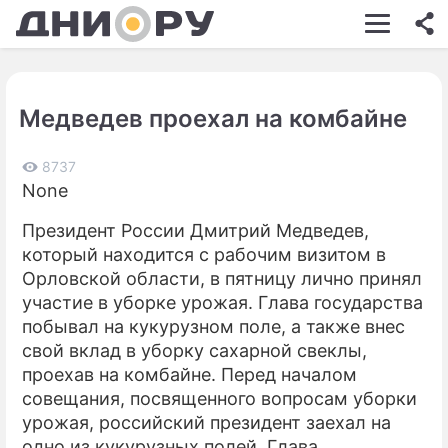
ШОУ-БИЗНЕС
АВТО
Медведев проехал на комбайне
КИНО
НЕДВИЖИМОСТЬ
8737
None
ЗДОРОВЬЕ
Президент России Дмитрий Медведев,
ЭКОНОМИКА
который находится с рабочим визитом в
Орловской области, в пятницу лично принял
ПРОИСШЕСТВИЯ
участие в уборке урожая. Глава государства
побывал на кукурузном поле, а также внес
СОННИК
свой вклад в уборку сахарной свеклы,
СТИЛЬ ЖИЗНИ
проехав на комбайне. Перед началом
совещания, посвященного вопросам уборки
СЕРИАЛЫ
урожая, российский президент заехал на
одно из кукурузных полей. Глава
ИГРЫ