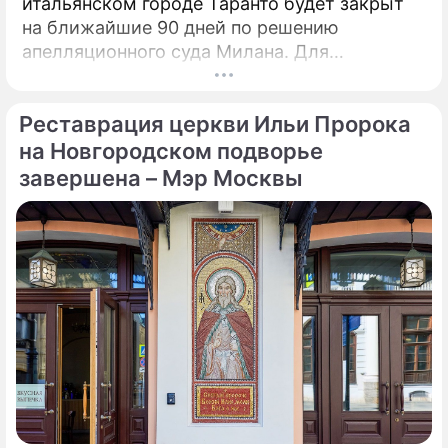
итальянском городе Таранто будет закрыт
на ближайшие 90 дней по решению
апелляционного суда Милана. Для
возобновления производства необходимо
убрать все асбестовые элементы
Реставрация церкви Ильи Пророка
конструкций и оборудования из цеха,
сообщает портал Eurometal.
на Новгородском подворье
Металлургический завод компании Acciaierie
завершена – Мэр Москвы
d'Italia (ADI), ранее известной как Ilva
(Ильва), является крупнейшим на
территории Европы.