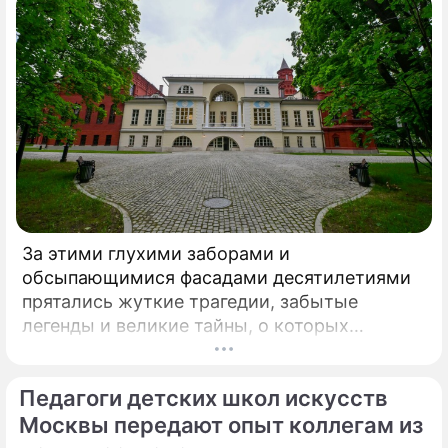
За этими глухими заборами и
обсыпающимися фасадами десятилетиями
прятались жуткие трагедии, забытые
легенды и великие тайны, о которых
миллионы прохожих даже не догадывались.
Французский писатель В.
Педагоги детских школ искусств
Москвы передают опыт коллегам из