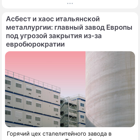
После длительного и тщательного изучения
более чем двух тысяч заявок был
Асбест и хаос итальянской
сформирован шорт-лист из 100 лучших
исполнителей.
металлургии: главный завод Европы
под угрозой закрытия из-за
евробюрократии
Горячий цех сталелитейного завода в