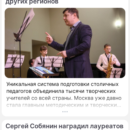
других регионов
Уникальная система подготовки столичных
педагогов объединила тысячи творческих
учителей со всей страны. Москва уже давно
стала главным методическим и творческим
центром России, где рождаются самые
передовые практики воспитания молодых
Сергей Собянин наградил лауреатов
талантов.