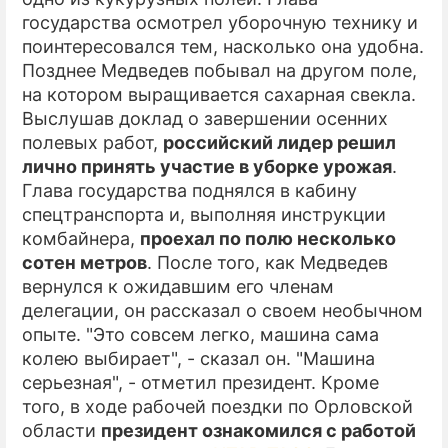
государства осмотрел уборочную технику и
ПРЕСС-РЕЛИЗЫ
поинтересовался тем, насколько она удобна.
Позднее Медведев побывал на другом поле,
О ПРОЕКТЕ
на котором выращивается сахарная свекла.
Выслушав доклад о завершении осенних
полевых работ,
российский лидер решил
лично принять участие в уборке урожая
.
Глава государства поднялся в кабину
спецтранспорта и, выполняя инструкции
комбайнера,
проехал по полю несколько
сотен метров
. После того, как Медведев
вернулся к ожидавшим его членам
делегации, он рассказал о своем необычном
опыте. "Это совсем легко, машина сама
колею выбирает", - сказал он. "Машина
серьезная", - отметил президент. Кроме
того, в ходе рабочей поездки по Орловской
области
президент ознакомился с работой