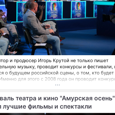
тор и продюсер Игорь Крутой не только пишет
ельную музыку, проводит конкурсы и фестивали, 
ся о будущем российской сцены, о том, кто будет
 Именно для этого с 2008 года он проводит конкур
я Новая волна". Его задачи – предоставлять юным
м возможность заявить о своём вокальном даров
валь театра и кино "Амурская осень"
иональной сцене, открывать слушателям новые 
ивых исполнителей из разных городов России.
л лучшие фильмы и спектакли