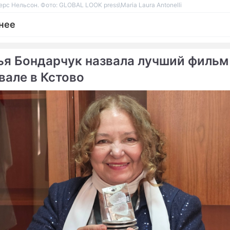
рс Нельсон. Фото: GLOBAL LOOK press\Maria Laura Antonelli
нее
ья Бондарчук назвала лучший фильм
вале в Кстово
ме
Продолжение:
Тело Принса тайно крем
Москвичей учат языку
музыки
 скорбят об умершем
Чем прославился певец 
ы
а