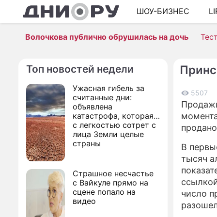
ШОУ-БИЗНЕС
L
Волочкова публично обрушилась на дочь
Тес
Топ новостей недели
Принс
Ужасная гибель за
5507
считанные дни:
Продажи
объявлена
катастрофа, которая
момента
с легкостью сотрет с
продано
лица Земли целые
страны
В первы
тысяч а
показат
Страшное несчастье
ссылкой
с Вайкуле прямо на
сцене попало на
число п
видео
разошел