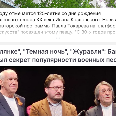
году отмечается 125-летие со дня рождения
ленного тенора XX века Ивана Козловского. Новы
авторской программы Павла Токарева на платфо
тв" посвящен этому певцу. "С 30-х годов прошлого
я Козловский являлся не просто популярным певц
– говорит
лянке", "Темная ночь", "Журавли": Б
.
ыл секрет популярности военных пе