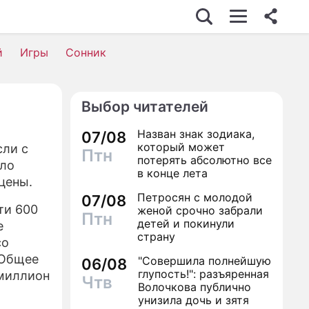
НЕС
й
Игры
Сонник
Выбор читателей
ИМОСТЬ
Назван знак зодиака,
07/08
Е
который может
сли с
Птн
потерять абсолютно все
ыло
ИКА
в конце лета
цены.
Петросян с молодой
ЕСТВИЯ
07/08
ти 600
женой срочно забрали
Птн
детей и покинули
е
страну
со
ИЗНИ
 Общее
"Совершила полнейшую
06/08
глупость!": разъяренная
 миллион
Чтв
Волочкова публично
унизила дочь и зятя