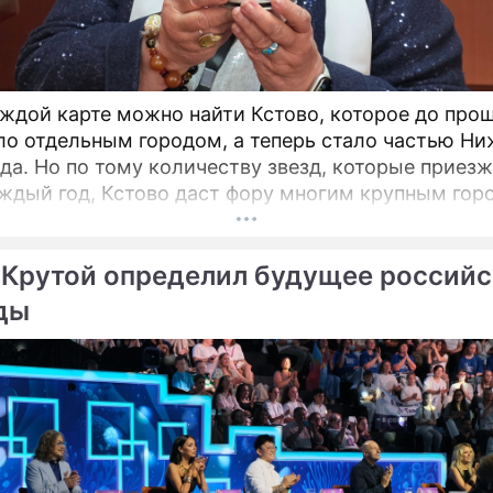
аждой карте можно найти Кстово, которое до про
ло отдельным городом, а теперь стало частью Ни
да. Но по тому количеству звезд, которые приез
ждый год, Кстово даст фору многим крупным гор
 открытый российский кинофестиваль "КСТОкино"
 прошёл уже в четвертый раз. Кстово настолько
 Крутой определил будущее россий
но, что его окрестности часто становятся натуро
фильмов.
ды