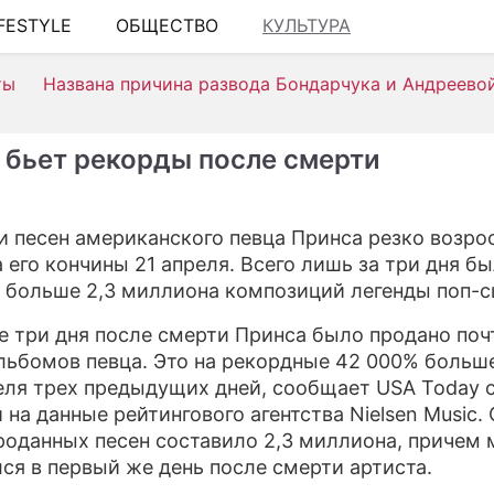
IFESTYLE
ОБЩЕСТВО
КУЛЬТУРА
ШОУ-БИЗ
ты
Названа причина развода Бондарчука и Андреево
АВТО
КИНО
 бьет рекорды после смерти
НЕДВИЖ
ЗДОРОВЬ
 песен американского певца Принса резко возро
 его кончины 21 апреля. Всего лишь за три дня б
ЭКОНОМ
 больше 2,3 миллиона композиций легенды поп-с
ПРОИСШ
е три дня после смерти Принса было продано поч
СОННИК
льбомов певца. Это на рекордные 42 000% больш
еля трех предыдущих дней, сообщает USA Today 
СТИЛЬ Ж
 на данные рейтингового агентства Nielsen Music.
роданных песен составило 2,3 миллиона, причем
СЕРИАЛЫ
ся в первый же день после смерти артиста.
ИГРЫ