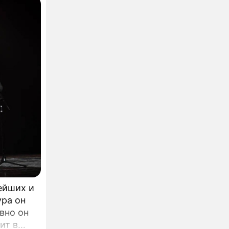
рейших и
ура он
ит в