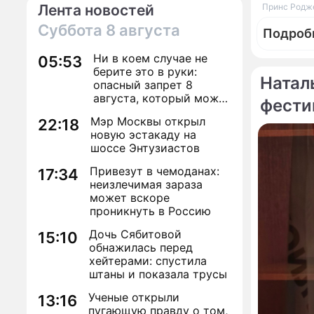
Лента новостей
Принс Родже
Суббота
8 августа
Подроб
Ни в коем случае не
05:53
берите это в руки:
Натал
опасный запрет 8
августа, который может
фести
навсегда зашить
По те
Мэр Москвы открыл
22:18
женское счастье
новую эстакаду на
шоссе Энтузиастов
Привезут в чемоданах:
17:34
неизлечимая зараза
может вскоре
проникнуть в Россию
Дочь Сябитовой
15:10
Звезды
обнажилась перед
Принсе
хейтерами: спустила
штаны и показала трусы
Сюжет
Ученые открыли
13:16
Музык
пугающую правду о том,