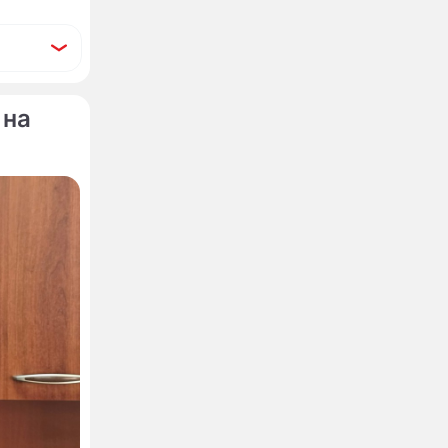
 на
ировали
Принс