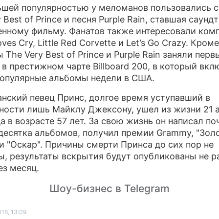
шей популярностью у меломанов пользовались 
ПРЕСС-Р
 Best of Prince и песня Purple Rain, ставшая саунд
нному фильму. Фанатов также интересовали ком
О ПРОЕК
es Cry, Little Red Corvette и Let’s Go Crazy. Кроме
The Very Best of Prince и Purple Rain заняли перв
 в престижном чарте Billboard 200, в который вк
опулярные альбомы недели в США.
нский певец Принс, долгое время уступавший в
ности лишь Майклу Джексону, ушел из жизни 21 
да в возрасте 57 лет. За свою жизнь он написал по
десятка альбомов, получил премии Grammy, "Зол
 и "Оскар". Причины смерти Принса до сих пор не
ы, результаты вскрытия будут опубликованы не р
ез месяц.
Шоу-бизнес в Telegram
16, 13:09