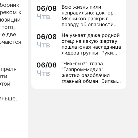
сборник
Всю жизнь пили
06/08
ЕЛИЗЫ
треком к
неправильно: доктор
Чтв
Мясников раскрыл
позиции
ТЕ
правду об опасности
 того,
антибиотиков
ые две
Не узнает даже родной
06/08
отец: на какую жертву
лючаются
Чтв
пошла юная наследница
лидера группы "Руки
Вверх!" ради денег и
"Чих-пых!": глава
06/08
славы
апреля
"Газпром-медиа"
Чтв
жестко разоблачил
чти
главный обман "Битвы
отой
экстрасенсов"
аньше,