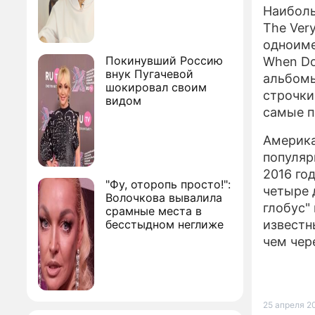
Наиболь
The Very
одноиме
Покинувший Россию
When Dov
внук Пугачевой
альбомы 
шокировал своим
строчки
видом
самые п
Америка
популяр
2016 го
"Фу, оторопь просто!":
четыре 
Волочкова вывалила
глобус"
срамные места в
бесстыдном неглиже
известн
чем чер
25 апреля 20