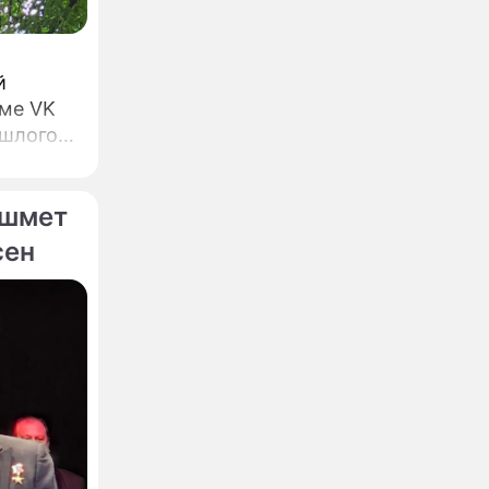
й
рме VK
ом, а
ашмет
сен