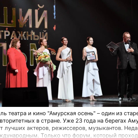
ль театра и кино "Амурская осень" – один из ста
вторитетных в стране. Уже 23 года на берегах Ам
лучших актеров, режиссеров, музыкантов. Недавно он
ждународным. Только что форум, который проход