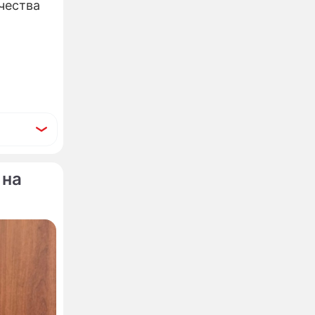
чества
 на