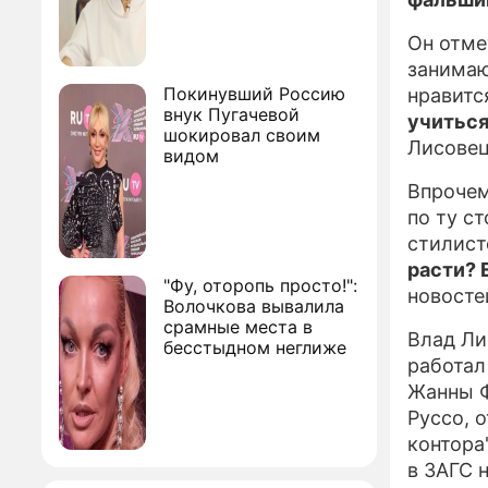
Он отме
занимаю
Покинувший Россию
нравитс
внук Пугачевой
учиться
шокировал своим
Лисовец
видом
Впрочем
по ту с
стилист
расти? 
"Фу, оторопь просто!":
новосте
Волочкова вывалила
срамные места в
Влад Ли
бесстыдном неглиже
работал
Жанны Ф
Руссо, 
контора
в ЗАГС 