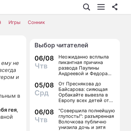
НЕС
й
Игры
Сонник
Выбор читателей
ИМОСТЬ
Неожиданно всплыла
06/08
Е
пикантная причина
 ему не
Чтв
развода Паулины
всегда
ИКА
Андреевой и Федора
тером и
Бондарчука
От Преснякова до
ЕСТВИЯ
05/08
Байсарова: сияющая
Срд
Орбакайте вывезла в
ельным в
Европу всех детей от
разных мужчин
ИЗНИ
бя гея
,
"Совершила полнейшую
06/08
глупость!": разъяренная
авной
Чтв
Волочкова публично
унизила дочь и зятя