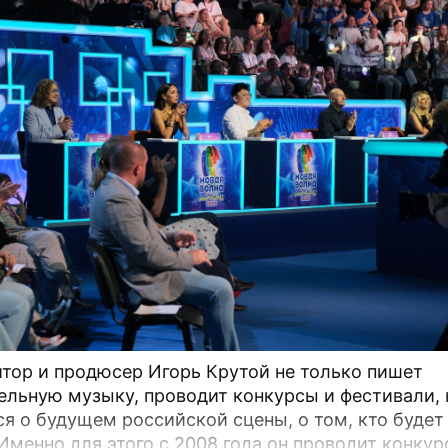
тор и продюсер Игорь Крутой не только пишет
ельную музыку, проводит конкурсы и фестивали, 
ся о будущем российской сцены, о том, кто будет
 Именно для этого с 2008 года он проводит конкур