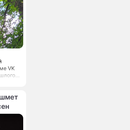
й
рме VK
ом, а
ашмет
сен