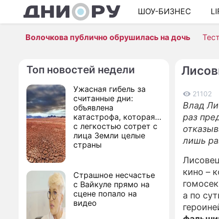
ШОУ-БИЗНЕС
L
Волочкова публично обрушилась на дочь
Тес
Топ новостей недели
Лисов
Ужасная гибель за
21102
считанные дни:
Влад Ли
объявлена
катастрофа, которая
раз пре
с легкостью сотрет с
отказыв
лица Земли целые
лишь ра
страны
Лисовец
кино – 
Страшное несчастье
гомосек
с Вайкуле прямо на
сцене попало на
а по су
видео
героине
фальши