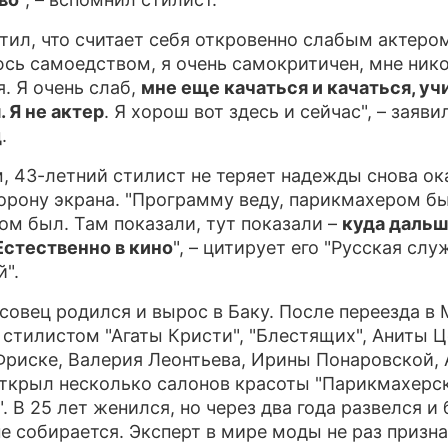
ПРЕСС-Р
тил, что считает себя откровенно слабым актером
сь самоедством, я очень самокритичен, мне нико
О ПРОЕК
я. Я очень слаб,
мне еще качаться и качаться, уч
. Я не актер
. Я хорош вот здесь и сейчас", – заяви
.
, 43-летний стилист не теряет надежды снова ок
торону экрана. "Программу веду, парикмахером бы
ом был. Там показали, тут показали –
куда даль
Естественно в кино
", – цитирует его "Русская слу
й".
совец родился и вырос в Баку. После переезда в
 стилистом "Агаты Кристи", "Блестящих", Аниты Ц
риске, Валерия Леонтьева, Ирины Понаровской,
открыл несколько салонов красоты "Парикмахерс
". В 25 лет женился, но через два года развелся и
не собирается. Эксперт в мире моды не раз призна