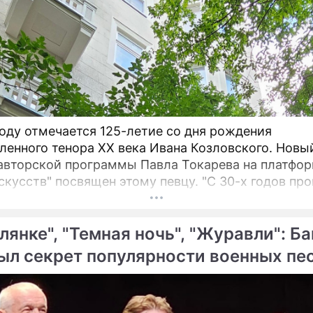
году отмечается 125-летие со дня рождения
ленного тенора XX века Ивана Козловского. Новы
авторской программы Павла Токарева на платфо
тв" посвящен этому певцу. "С 30-х годов прошлого
я Козловский являлся не просто популярным певц
– говорит
лянке", "Темная ночь", "Журавли": Б
.
ыл секрет популярности военных пе