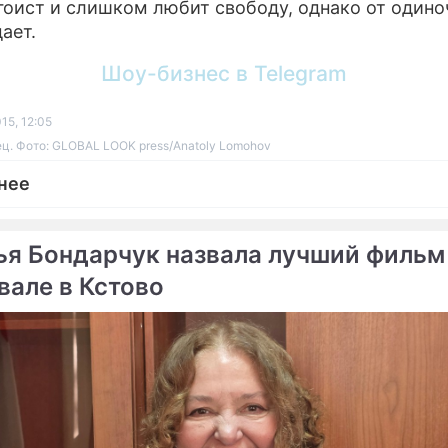
эгоист и слишком любит свободу, однако от одино
ает.
Шоу-бизнес в Telegram
15, 12:05
ц. Фото: GLOBAL LOOK press/Anatoly Lomohov
нее
ья Бондарчук назвала лучший фильм
вале в Кстово
ме
Продолжение: Россиян
Москвичи экономят на
покорил кит-убийца
операциях