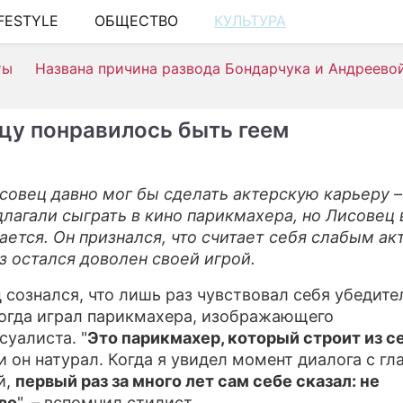
IFESTYLE
ОБЩЕСТВО
КУЛЬТУРА
ШОУ-БИЗ
ты
Названа причина развода Бондарчука и Андреево
АВТО
КИНО
цу понравилось быть геем
НЕДВИЖ
ЗДОРОВЬ
совец давно мог бы сделать актерскую карьеру –
длагали сыграть в кино парикмахера, но Лисовец 
ЭКОНОМ
ается. Он признался, что считает себя слабым ак
ПРОИСШ
з остался доволен своей игрой.
СОННИК
 сознался, что лишь раз чувствовал себя убедит
когда играл парикмахера, изображающего
СТИЛЬ Ж
суалиста. "
Это парикмахер, который строит из се
ти он натурал. Когда я увидел момент диалога с гл
СЕРИАЛЫ
й,
первый раз за много лет сам себе сказал: не
ИГРЫ
во
", – вспомнил стилист.