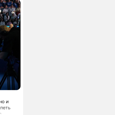
но и
 петь
с