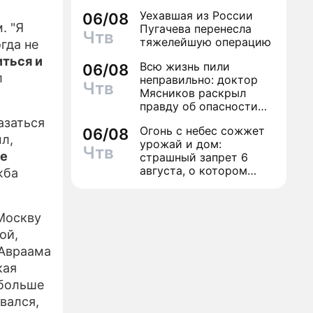
Уехавшая из России
06/08
ЕЛИЗЫ
. "Я
Пугачева перенесла
Чтв
тяжелейшую операцию
гда не
ТЕ
иться и
Всю жизнь пили
06/08
л
неправильно: доктор
Чтв
Мясников раскрыл
правду об опасности
антибиотиков
азаться
Огонь с небес сожжет
06/08
л,
урожай и дом:
Чтв
ше
страшный запрет 6
августа, о котором
жба
молчат старики
 Москву
ой,
 Авраама
кая
 больше
вался,