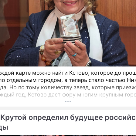
вший Чумаков стал
Рената Литвинова показ
ваемым
любовника
ветлакова поразила на
Сюжеты
ре
Кино
аждой карте можно найти Кстово, которое до про
ло отдельным городом, а теперь стало частью Ни
да. Но по тому количеству звезд, которые приез
ждый год, Кстово даст фору многим крупным гор
 открытый российский кинофестиваль "КСТОкино"
 прошёл уже в четвертый раз. Кстово настолько
 Крутой определил будущее россий
но, что его окрестности часто становятся натуро
фильмов.
ды