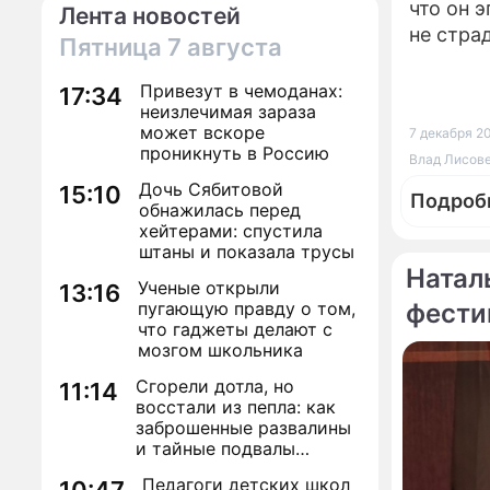
что он 
Лента новостей
не страд
Пятница
7 августа
Привезут в чемоданах:
17:34
неизлечимая зараза
может вскоре
7 декабря 20
проникнуть в Россию
Влад Лисове
Дочь Сябитовой
15:10
Подроб
обнажилась перед
хейтерами: спустила
штаны и показала трусы
Натал
Ученые открыли
13:16
пугающую правду о том,
фести
По те
что гаджеты делают с
мозгом школьника
Сгорели дотла, но
11:14
восстали из пепла: как
заброшенные развалины
и тайные подвалы
столицы обрели вторую
Педагоги детских школ