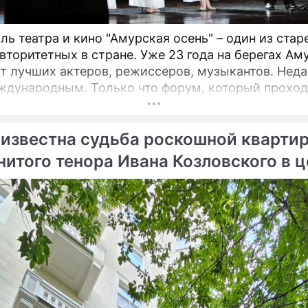
ль театра и кино "Амурская осень" – один из ста
вторитетных в стране. Уже 23 года на берегах Ам
лучших актеров, режиссеров, музыкантов. Недавно он
ждународным. Только что форум, который проход
щенске, назвал победителей. Это те ленты и спект
 обязательно надо посмотреть! Зрителями фести
 известна судьба роскошной кварти
ольше 17 тысяч человек, а гостями – свыше 400 ч
нитого тенора Ивана Козловского в 
вы