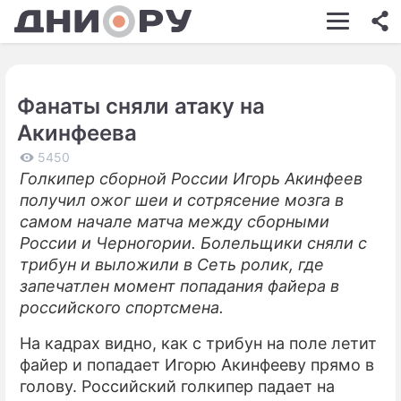
ШОУ-БИЗНЕС
АВТО
Фанаты сняли атаку на
КИНО
Акинфеева
НЕДВИЖИМОСТЬ
5450
Голкипер сборной России Игорь Акинфеев
ЗДОРОВЬЕ
получил ожог шеи и сотрясение мозга в
ЭКОНОМИКА
самом начале матча между сборными
России и Черногории. Болельщики сняли с
ПРОИСШЕСТВИЯ
трибун и выложили в Сеть ролик, где
запечатлен момент попадания файера в
СОННИК
российского спортсмена.
СТИЛЬ ЖИЗНИ
На кадрах видно, как с трибун на поле летит
СЕРИАЛЫ
файер и попадает Игорю Акинфееву прямо в
голову. Российский голкипер падает на
ИГРЫ