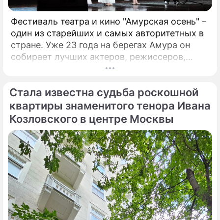
Фестиваль театра и кино "Амурская осень" –
один из старейших и самых авторитетных в
стране. Уже 23 года на берегах Амура он
собирает лучших актеров, режиссеров,
музыкантов. Недавно он стал
международным. Только что форум,
Стала известна судьба роскошной
который проходит в Благовещенске, назвал
победителей. Это те ленты и спектакли,
квартиры знаменитого тенора Ивана
которые обязательно надо посмотреть!
Козловского в центре Москвы
Зрителями фестиваля стали больше 17
тысяч человек, а гостями – свыше 400
человек.