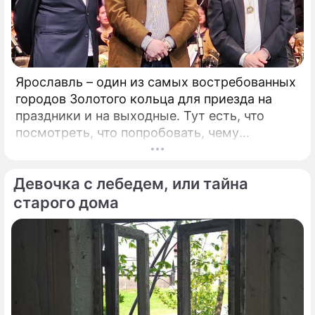
Ярославль – один из самых востребованных
городов Золотого кольца для приезда на
праздники и на выходные. Тут есть, что
посмотреть, что попробовать, чему
удивиться. Популяризации города во многом
способствует и Юрий Башмет, который уже
Девочка с лебедем, или тайна
на протяжении 17 лет устраивает тут
Международный музыкальный фестиваль.
старого дома
Этот форум, который проводит самый
известный альтист и дирижер страны, –
явление уникальное.