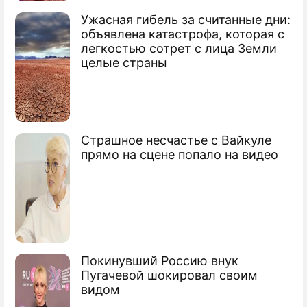
Ужасная гибель за считанные дни:
объявлена катастрофа, которая с
У Акинфеева сотрясение мозга и ожог
легкостью сотрет с лица Земли
шеи
целые страны
Фанаты сорвали матч Черногория –
Россия
Черногорцы подожгли Акинфеева
Страшное несчастье с Вайкуле
прямо на сцене попало на видео
файером
Как Черногория оправдывалась за
скандал
Сюжеты
Футбол
Покинувший Россию внук
Пугачевой шокировал своим
видом