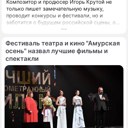
Композитор и продюсер Игорь Крутой не
только пишет замечательную музыку,
проводит конкурсы и фестивали, но и
заботится о будущем российской сцены, о
том, кто будет петь завтра. Именно для
этого с 2008 года он проводит конкурс
Фестиваль театра и кино "Амурская
"Детская Новая волна". Его задачи –
предоставлять юным артистам
осень" назвал лучшие фильмы и
возможность заявить о своём вокальном
спектакли
даровании на профессиональной сцене,
открывать слушателям новые имена
талантливых исполнителей из разных
городов России.