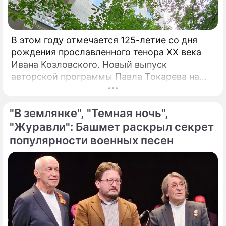
В этом году отмечается 125-летие со дня
рождения прославленного тенора XX века
Ивана Козловского. Новый выпуск
авторской программы Павла Токарева на
платформе VK "Сады искусств" посвящен
этому певцу. "С 30-х годов прошлого
"В землянке", "Темная ночь",
столетия Козловский являлся не просто
популярным певцом, а считался богом и
"Журавли": Башмет раскрыл секрет
идолом для всего советского народа", –
популярности военных песен
говорит Токарев.