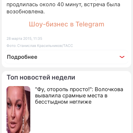
продлилась около 40 минут, встреча была
возобновлена.
Шоу-бизнес в Telegram
28 марта 2015, 11:35
Фото: Станислав Красильников/ТАСС
Подробнее
Топ новостей недели
"Фу, оторопь просто!": Волочкова
По теме
вывалила срамные места в
бесстыдном неглиже
Продолжение: Ранивший
Акинфеева фанат попал на
видео