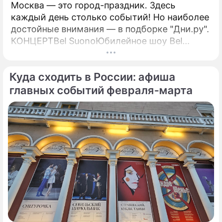
Москва — это город-праздник. Здесь
каждый день столько событий! Но наиболее
достойные внимания — в подборке "Дни.ру".
КОНЦЕРТBel SuonoЮбилейное шоу Bel
Suono "Нам 15 лет!" — это синтез классики,
современности и инноваций, объединенных
Куда сходить в России: афиша
в уникальном формате.
главных событий февраля-марта