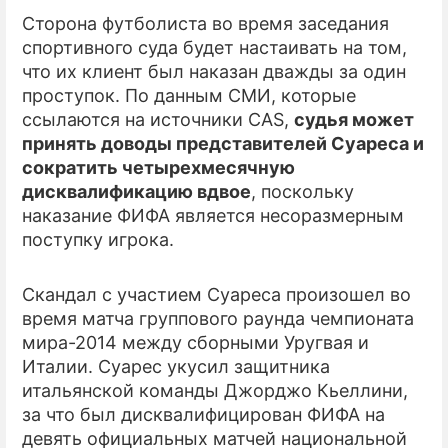
Сторона футболиста во время заседания
ПРЕСС-РЕЛИЗЫ
спортивного суда будет настаивать на том,
что их клиент был наказан дважды за один
О ПРОЕКТЕ
проступок. По данным СМИ, которые
ссылаются на источники CAS,
судья может
принять доводы представителей Суареса и
сократить четырехмесячную
дисквалификацию вдвое
, поскольку
наказание ФИФА является несоразмерным
поступку игрока.
Скандал с участием Суареса произошел во
время матча группового раунда чемпионата
мира-2014 между сборными Уругвая и
Италии. Суарес укусил защитника
итальянской команды Джорджо Кьеллини,
за что был дисквалифицирован ФИФА на
девять официальных матчей национальной