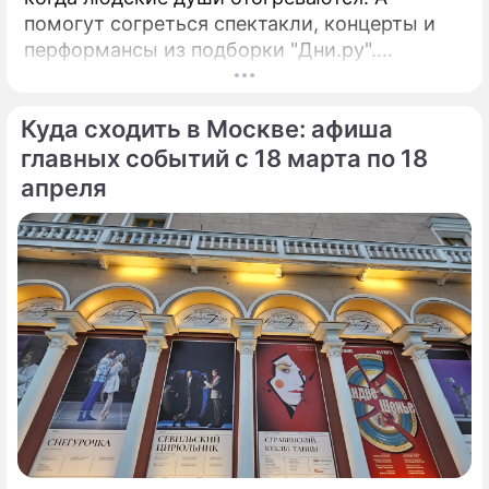
помогут согреться спектакли, концерты и
перформансы из подборки "Дни.ру".
ГАСТРОЛИ"Материнское сердце"Открытый
фестиваль искусств "Черешневый лес"
Куда сходить в Москве: афиша
представляют московские гастроли
Большого драматического театра им.
главных событий с 18 марта по 18
апреля