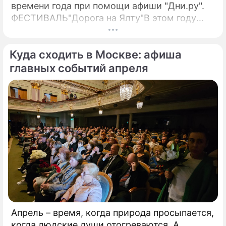
времени года при помощи афиши "Дни.ру".
ФЕСТИВАЛЬ"Дорога на Ялту"В этом году
оргкомитет получил 172 заявки от
вокалистов из 58 стран.
Куда сходить в Москве: афиша
главных событий апреля
Апрель – время, когда природа просыпается,
когда людские души отогреваются. А