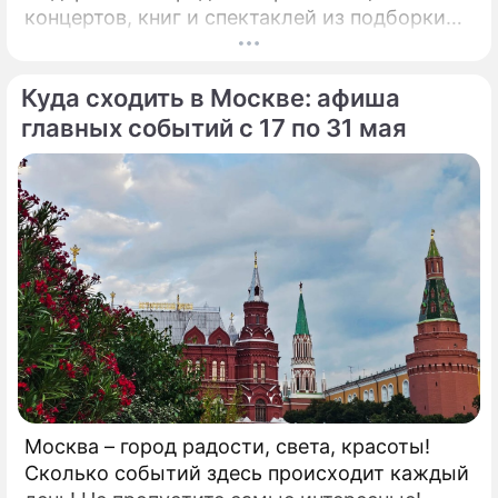
концертов, книг и спектаклей из подборки
"Дни.ру"! КНИГА"Исповедь пиарщика"
Известный своими провокационными PR-
Куда сходить в Москве: афиша
кейсами эксперт федеральных каналов
Александр Андрианов предлагает взглянуть
главных событий с 17 по 31 мая
на современный маркетинг без прикрас при
помощи книги "Исповедь пиарщика".
Москва – город радости, света, красоты!
Сколько событий здесь происходит каждый