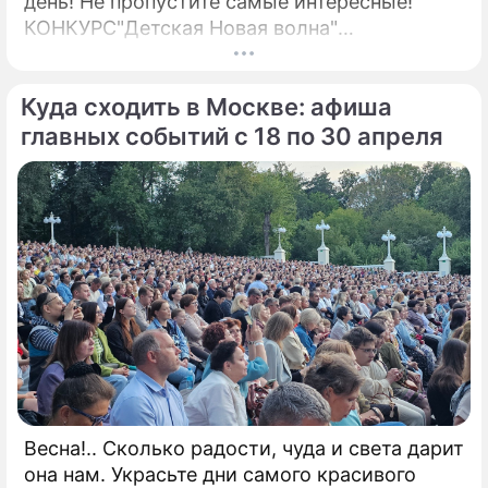
день! Не пропустите самые интересные!
КОНКУРС"Детская Новая волна"
Всероссийский детский вокальный конкурс
"Детская Новая волна – 2026" проводится
Куда сходить в Москве: афиша
при поддержке Министерства просвещения
Российской Федерации.
главных событий с 18 по 30 апреля
Весна!.. Сколько радости, чуда и света дарит
она нам. Украсьте дни самого красивого