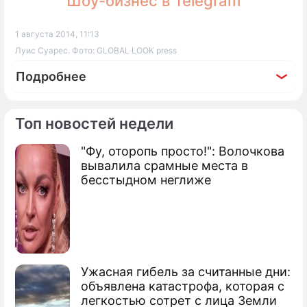
Шоу-бизнес в Telegram
1 августа 2014, 11:13
Луис Суарес. Фото: GLOBAL LOOK press
Подробнее
Топ новостей недели
"Фу, оторопь просто!": Волочкова
По теме
вывалила срамные места в
бесстыдном неглиже
Продолжение: Кунг-фу гол
Ибрагимовича (видео)
Кусака Суарес со скандалом ушел в
Ужасная гибель за считанные дни:
горы
объявлена катастрофа, которая с
легкостью сотрет с лица Земли