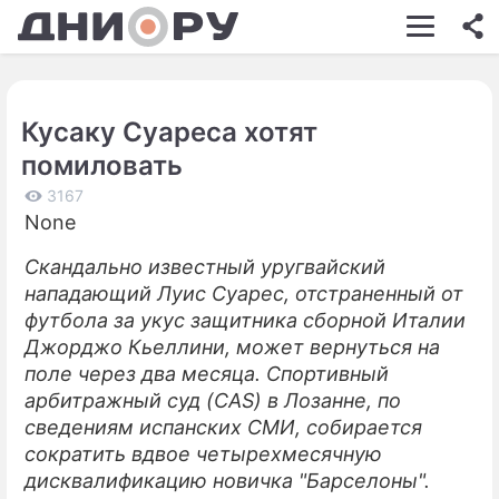
ШОУ-БИЗНЕС
АВТО
Кусаку Суареса хотят
КИНО
помиловать
НЕДВИЖИМОСТЬ
3167
None
ЗДОРОВЬЕ
Скандально известный уругвайский
ЭКОНОМИКА
нападающий Луис Суарес, отстраненный от
ПРОИСШЕСТВИЯ
футбола за укус защитника сборной Италии
Джорджо Кьеллини, может вернуться на
СОННИК
поле через два месяца. Спортивный
арбитражный суд (CAS) в Лозанне, по
СТИЛЬ ЖИЗНИ
сведениям испанских СМИ, собирается
СЕРИАЛЫ
сократить вдвое четырехмесячную
дисквалификацию новичка "Барселоны".
ИГРЫ