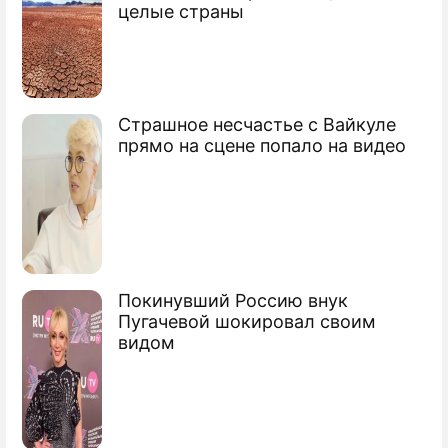
ФИФА жестоко наказала кусающегося
целые страны
Суареса
Кусаку Суареса сослали в "Барселону"
Страшное несчастье с Вайкуле
Сюжеты
прямо на сцене попало на видео
Футбол
Покинувший Россию внук
Пугачевой шокировал своим
видом