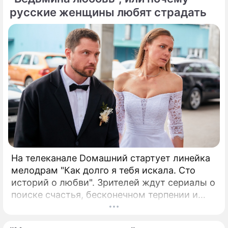
русские женщины любят страдать
На телеканале Dомашний стартует линейка
мелодрам "Как долго я тебя искала. Сто
историй о любви". Зрителей ждут сериалы о
поиске счастья, бесконечном терпении и
обволакивающей, словно теплый плед,
заботе. В числе новых проектов – сериал