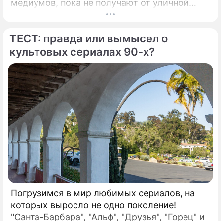
медиумов, пока не получают от уличной
колдуньи (Алена Яковлева) настоящий дар.
И теперь Марина (Агата Муцениеце) слышит
ТЕСТ: правда или вымысел о
мысли, Света (Анна Банщикова) видит
будущее, а Оля (Валерия Астапова) –
культовых сериалах 90-х?
мертвых. Способности превращают жизнь
девушек в ад, поэтому ведьмы решают
найти кого-то, кому можно передать эти
"подарки". "Это развлекательная,
аттракционная, комедийная история, –
объясняет режиссер Максим Зыков.
Погрузимся в мир любимых сериалов, на
которых выросло не одно поколение!
"Санта-Барбара", "Альф", "Друзья", "Горец" и