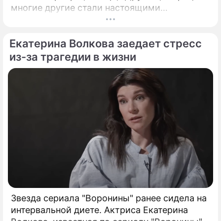
многие другие стали настоящими
символами эпохи. Насколько хорошо вы
помните детали их создания и закулисья?
Екатерина Волкова заедает стресс
Проверьте свои знания, определив, какие из
следующих утверждений являются правдой,
из-за трагедии в жизни
основанной на фактах из истории этих шоу, а
какие – вымыслом. Для каждого
утверждения выберите: (а) Правда или (б)
Вымысел.
Звезда сериала "Воронины" ранее сидела на
интервальной диете. Актриса Екатерина