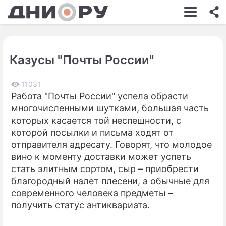
ШОУ-БИЗНЕС
АВТО
Казусы "Почты России"
КИНО
НЕДВИЖИМОСТЬ
11031
Работа "Почты России" успела обрасти
ЗДОРОВЬЕ
многочисленными шутками, большая часть
которых касается той неспешности, с
ЭКОНОМИКА
которой посылки и письма ходят от
отправителя адресату. Говорят, что молодое
ПРОИСШЕСТВИЯ
вино к моменту доставки может успеть
СОННИК
стать элитным сортом, сыр – приобрести
благородный налет плесени, а обычные для
СТИЛЬ ЖИЗНИ
современного человека предметы –
получить статус антиквариата.
СЕРИАЛЫ
ИГРЫ