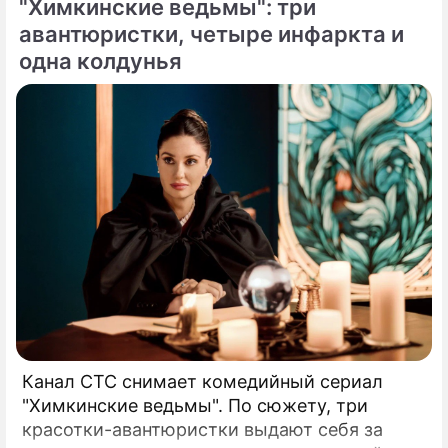
"Химкинские ведьмы": три
"Ведьмина любовь", в котором снялись
Елена Коренева, Наталия Аринбасарова,
авантюристки, четыре инфаркта и
Татьяна Лютаева, Анна Ардова, а также
одна колдунья
историческая мелодрама "Берега любви" о
юной Насте Пахомовой, вернувшейся в
родное село после учебы.
Канал СТС снимает комедийный сериал
"Химкинские ведьмы". По сюжету, три
красотки-авантюристки выдают себя за