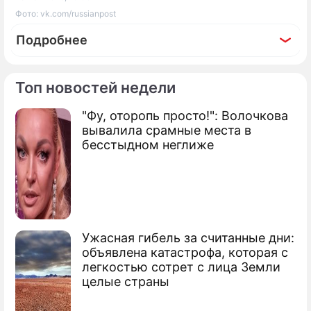
Фото: vk.com/russianpost
Подробнее
Топ новостей недели
"Фу, оторопь просто!": Волочкова
По теме
вывалила срамные места в
бесстыдном неглиже
"Почта России" доставила сибирячке
письмо с опозданием в 40 лет
"Почта России" два года везла письмо
по Вологодской области
Ужасная гибель за считанные дни:
объявлена катастрофа, которая с
легкостью сотрет с лица Земли
целые страны