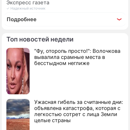
Экспресс газета
✓ Надежный источник
Подробнее
Топ новостей недели
"Фу, оторопь просто!": Волочкова
Фоторепортаж
вывалила срамные места в
Елена Малышева вышла в свет с младшим
бесстыдном неглиже
сыном
Ужасная гибель за считанные дни:
объявлена катастрофа, которая с
легкостью сотрет с лица Земли
целые страны