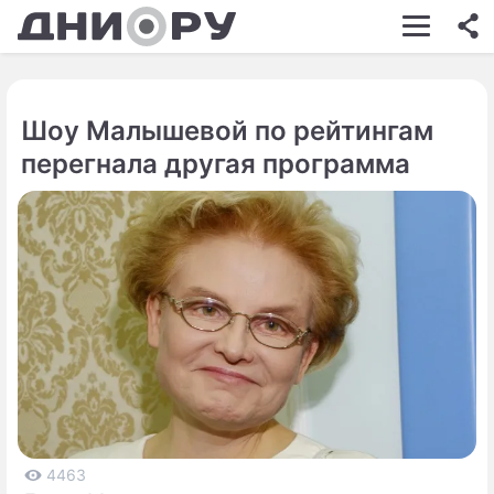
ШОУ-БИЗНЕС
АВТО
Шоу Малышевой по рейтингам
КИНО
перегнала другая программа
НЕДВИЖИМОСТЬ
ЗДОРОВЬЕ
ЭКОНОМИКА
ПРОИСШЕСТВИЯ
СОННИК
СТИЛЬ ЖИЗНИ
СЕРИАЛЫ
4463
ИГРЫ