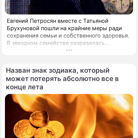
Евгений Петросян вместе с Татьяной
Брухуновой пошли на крайние меры ради
сохранения семьи и собственного здоровья.
В звездном семействе разразилась
настоящая тихая драма, которая вынудила
артистов действовать без промедления.
Назван знак зодиака, который
может потерять абсолютно все в
конце лета