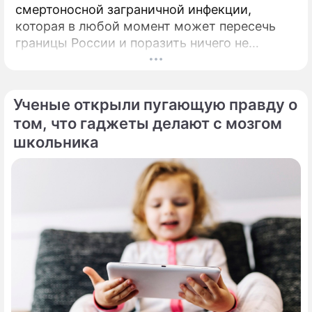
смертоносной заграничной инфекции,
которая в любой момент может пересечь
границы России и поразить ничего не
подозревающих граждан. Россию
предупредили о реальной и крайне опасной
угрозе: в страну могут завезти неизлечимый
Ученые открыли пугающую правду о
и смертоносный вирус Бурбон.
том, что гаджеты делают с мозгом
школьника