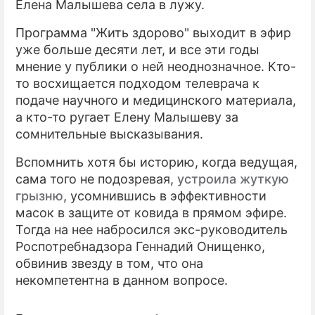
Елена Малышева села в лужу.
ПРЕСС-РЕЛИЗЫ
Программа "Жить здорово" выходит в эфир
уже больше десяти лет, и все эти годы
О ПРОЕКТЕ
мнение у публики о ней неоднозначное. Кто-
то восхищается подходом телеврача к
подаче научного и медицинского материала,
а кто-то ругает Елену Малышеву за
сомнительные высказывания.
Вспомнить хотя бы историю, когда ведущая,
сама того не подозревая,
устроила жуткую
грызню
, усомнившись в эффективности
масок в защите от ковида в прямом эфире.
Тогда на нее набросился экс-руководитель
Роспотребнадзора Геннадий Онищенко,
обвинив звезду в том, что она
некомпетентна в данном вопросе.