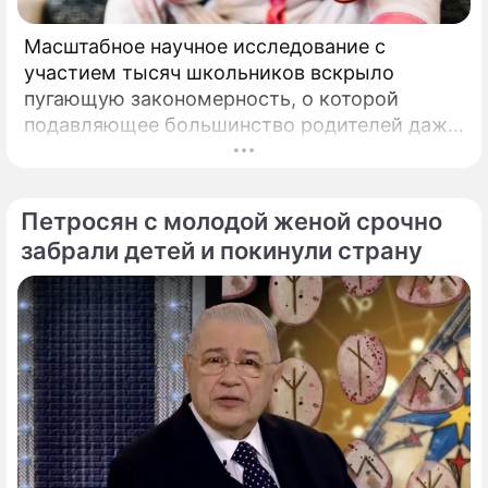
Масштабное научное исследование с
участием тысяч школьников вскрыло
пугающую закономерность, о которой
подавляющее большинство родителей даже
не догадывалось. Привычка дарить ребенку
смартфон с беспрепятственным доступом к
социальным сетям в младшем
Петросян с молодой женой срочно
подростковом возрасте обворачивается
забрали детей и покинули страну
скрытым провалом в учебе.