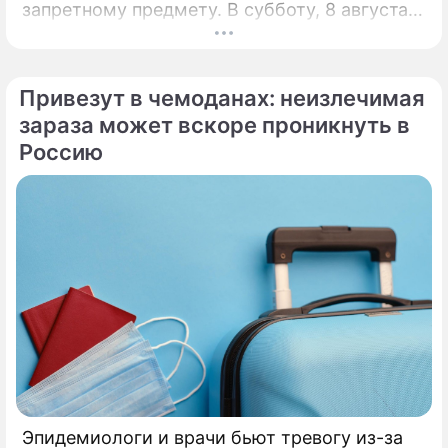
запретному предмету. В субботу, 8 августа,
православная церковь молитвенно чтит
память святых священномучеников
Ермолая, Ермиппа и Ермократа, иереев
Привезут в чемоданах: неизлечимая
Никомидийских.
зараза может вскоре проникнуть в
Россию
Эпидемиологи и врачи бьют тревогу из-за