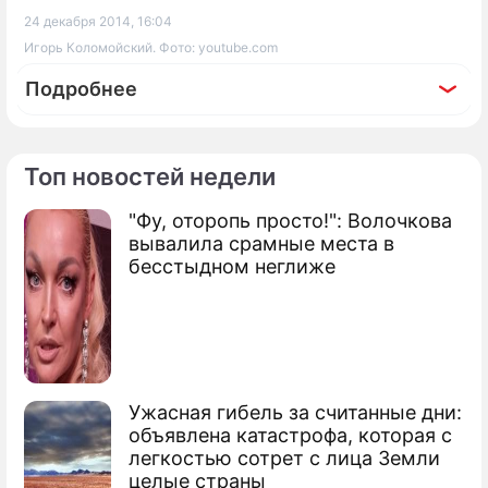
24 декабря 2014, 16:04
Игорь Коломойский. Фото: youtube.com
Подробнее
Топ новостей недели
По теме
"Фу, оторопь просто!": Волочкова
вывалила срамные места в
Найдены покупатели на имущество
бесстыдном неглиже
Коломойского
Коломойский выставил России счет
Имущество Коломойского продадут за
Ужасная гибель за считанные дни:
полгода
объявлена катастрофа, которая с
легкостью сотрет с лица Земли
Как будут продавать владения
целые страны