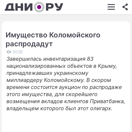
ШОУ-БИЗНЕС
АВТО
Имущество Коломойского
КИНО
распродадут
НЕДВИЖИМОСТЬ
3028
Завершилась инвентаризация 83
ЗДОРОВЬЕ
национализированных объектов в Крыму,
ЭКОНОМИКА
принадлежавших украинскому
миллиардеру Коломойскому. В скором
ПРОИСШЕСТВИЯ
времени состоится аукцион по распродаже
этого имущества, для скорейшего
СОННИК
возмещения вкладов клиентов Приватбанка,
СТИЛЬ ЖИЗНИ
владельцем которого был этот олигарх.
СЕРИАЛЫ
ИГРЫ