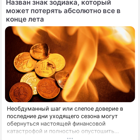
Назван знак зодиака, который
подростковом возрасте обворачивается
может потерять абсолютно все в
скрытым провалом в учебе.
конце лета
Необдуманный шаг или слепое доверие в
последние дни уходящего сезона могут
обернуться настоящей финансовой
катастрофой и полностью опустошить
кошелек. Известная шаманка и ясновидящая