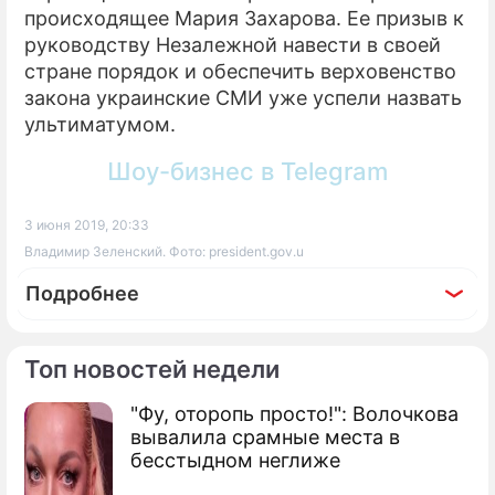
происходящее Мария Захарова. Ее призыв к
руководству Незалежной навести в своей
стране порядок и обеспечить верховенство
закона украинские СМИ уже успели назвать
ультиматумом.
Шоу-бизнес в Telegram
3 июня 2019, 20:33
Владимир Зеленский. Фото: president.gov.u
Подробнее
Топ новостей недели
"Фу, оторопь просто!": Волочкова
По теме
вывалила срамные места в
бесстыдном неглиже
Продолжение: Идея
Владимира Зеленского не