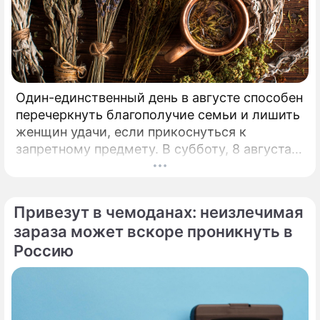
Один-единственный день в августе способен
перечеркнуть благополучие семьи и лишить
женщин удачи, если прикоснуться к
запретному предмету. В субботу, 8 августа,
православная церковь молитвенно чтит
память святых священномучеников
Ермолая, Ермиппа и Ермократа, иереев
Привезут в чемоданах: неизлечимая
Никомидийских.
зараза может вскоре проникнуть в
Россию