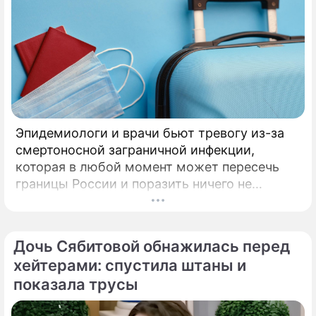
Эпидемиологи и врачи бьют тревогу из-за
смертоносной заграничной инфекции,
которая в любой момент может пересечь
границы России и поразить ничего не
подозревающих граждан. Россию
предупредили о реальной и крайне опасной
угрозе: в страну могут завезти неизлечимый
Дочь Сябитовой обнажилась перед
и смертоносный вирус Бурбон.
хейтерами: спустила штаны и
показала трусы