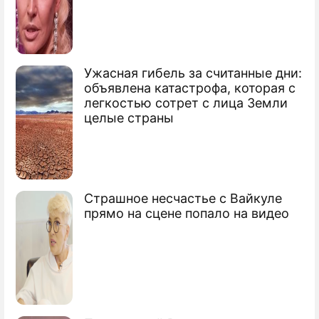
получила одобрения
Ужасная гибель за считанные дни:
объявлена катастрофа, которая с
"Такое же гнилье": Зеленскому
легкостью сотрет с лица Земли
поставили жесткий ультиматум в
целые страны
России
Павший Порошенко готовится нанести
Зеленскому ответный удар
Страшное несчастье с Вайкуле
прямо на сцене попало на видео
Владимир Александрович
Зеленский
Президент Украины, актер