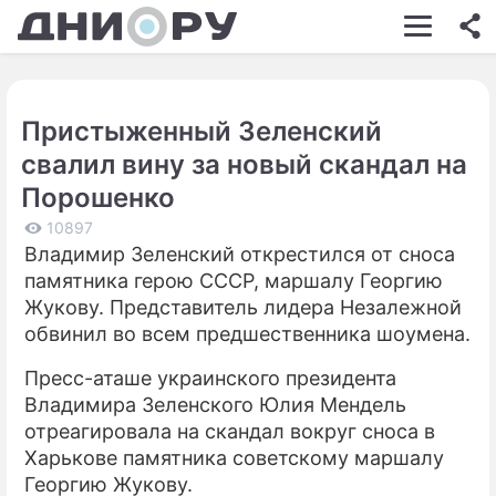
ШОУ-БИЗНЕС
АВТО
Пристыженный Зеленский
КИНО
свалил вину за новый скандал на
НЕДВИЖИМОСТЬ
Порошенко
ЗДОРОВЬЕ
10897
Владимир Зеленский открестился от сноса
ЭКОНОМИКА
памятника герою СССР, маршалу Георгию
Жукову. Представитель лидера Незалежной
ПРОИСШЕСТВИЯ
обвинил во всем предшественника шоумена.
СОННИК
Пресс-аташе украинского президента
Владимира Зеленского Юлия Мендель
СТИЛЬ ЖИЗНИ
отреагировала на скандал вокруг сноса в
СЕРИАЛЫ
Харькове памятника советскому маршалу
Георгию Жукову.
ИГРЫ