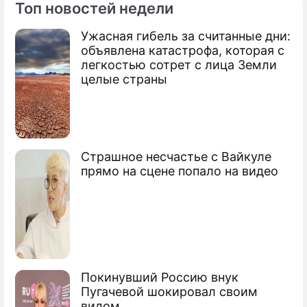
Топ новостей недели
Ужасная гибель за считанные дни:
По теме
объявлена катастрофа, которая с
легкостью сотрет с лица Земли
Путина назвали "победителем по
целые страны
жизни"
Жириновский оценил Госдуму на
тройку
Страшное несчастье с Вайкуле
Песков о независимости Путина от
прямо на сцене попало на видео
рейтингов
Лавров: США хотят добиться смены
режима
Покинувший Россию внук
Пугачевой шокировал своим
видом