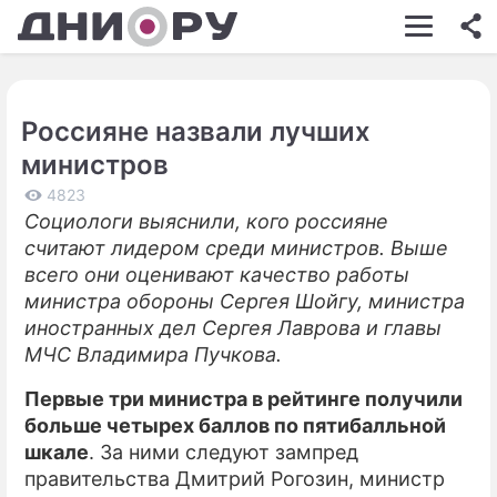
ШОУ-БИЗНЕС
АВТО
Россияне назвали лучших
КИНО
министров
НЕДВИЖИМОСТЬ
4823
Социологи выяснили, кого россияне
ЗДОРОВЬЕ
считают лидером среди министров. Выше
ЭКОНОМИКА
всего они оценивают качество работы
министра обороны Сергея Шойгу, министра
ПРОИСШЕСТВИЯ
иностранных дел Сергея Лаврова и главы
МЧС Владимира Пучкова.
СОННИК
Первые три министра в рейтинге получили
СТИЛЬ ЖИЗНИ
больше четырех баллов по пятибалльной
СЕРИАЛЫ
шкале
. За ними следуют зампред
правительства Дмитрий Рогозин, министр
ИГРЫ