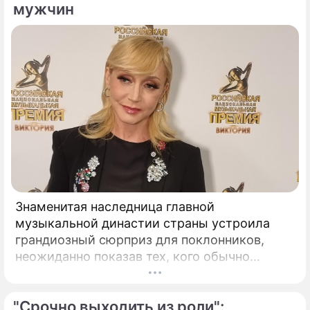
мужчин
Знаменитая наследница главной
музыкальной династии страны устроила
грандиозный сюрприз для поклонников,
неожиданно показав тех, кого обычно
тщательно скрывает от посторонних глаз.
Популярная певица Кристина Орбакайте
"Срочно выходить из роли":
продолжает наслаждаться европейскими