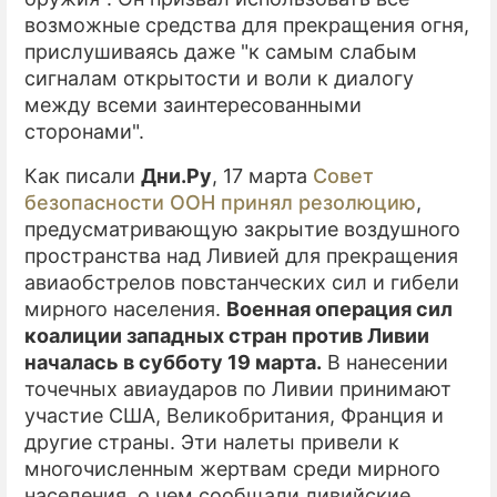
возможные средства для прекращения огня,
прислушиваясь даже "к самым слабым
сигналам открытости и воли к диалогу
между всеми заинтересованными
сторонами".
Как писали
Дни.Ру
, 17 марта
Совет
безопасности ООН принял резолюцию
,
предусматривающую закрытие воздушного
пространства над Ливией для прекращения
авиаобстрелов повстанческих сил и гибели
мирного населения.
Военная операция сил
коалиции западных стран против Ливии
началась в субботу 19 марта.
В нанесении
точечных авиаударов по Ливии принимают
участие США, Великобритания, Франция и
другие страны. Эти налеты привели к
многочисленным жертвам среди мирного
населения, о чем сообщали ливийские