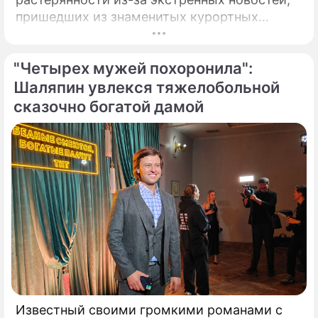
пришедших из знаменитых курортных
городов. Григорий Лепс, чей гастрольный
график обычно расписан на много месяцев
"Четырех мужей похоронила":
вперед, ошарашил публику крайне
неприятным решением.
Шаляпин увлекся тяжелобольной
сказочно богатой дамой
Известный своими громкими романами с