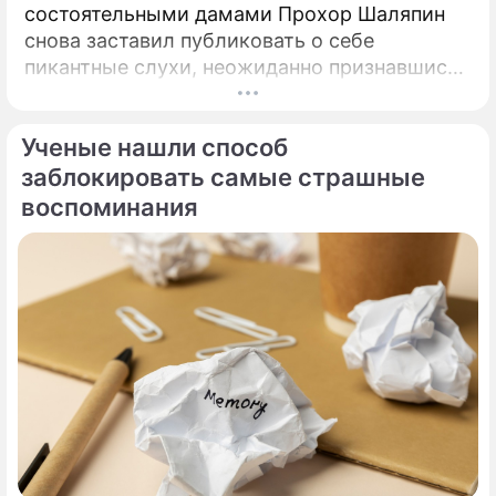
состоятельными дамами Прохор Шаляпин
снова заставил публиковать о себе
пикантные слухи, неожиданно признавшись
в чувствах к весьма непростой женщина.
Неутомимый романтик и главный любитель
Ученые нашли способ
представительниц прекрасного пола с
внушительным жизненным опытом Прохор
заблокировать самые страшные
Шаляпин вновь оказался в эпицентре
воспоминания
светских сплетен.