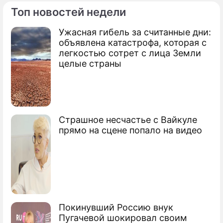
Топ новостей недели
Ужасная гибель за считанные дни:
По теме
объявлена катастрофа, которая с
легкостью сотрет с лица Земли
Военную операцию в Ливии хотят
целые страны
лишить денег
Коалиция бомбит родной город
Каддафи
Страшное несчастье с Вайкуле
Обама отказался от убийства Каддафи
прямо на сцене попало на видео
Покинувший Россию внук
Пугачевой шокировал своим