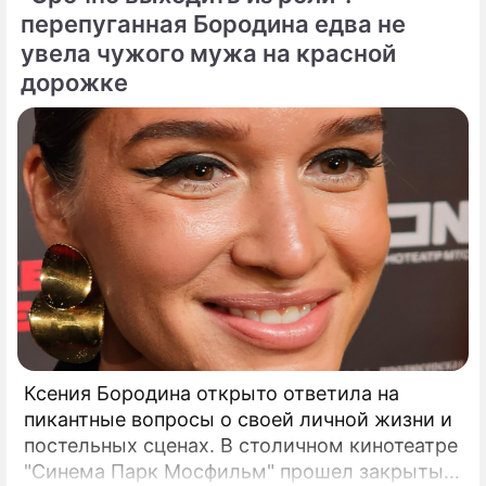
каникулами, щедро делясь с публикой
перепуганная Бородина едва не
яркими моментами своего роскошного
увела чужого мужа на красной
отпуска.
дорожке
Ксения Бородина открыто ответила на
пикантные вопросы о своей личной жизни и
постельных сценах. В столичном кинотеатре
"Синема Парк Мосфильм" прошел закрытый