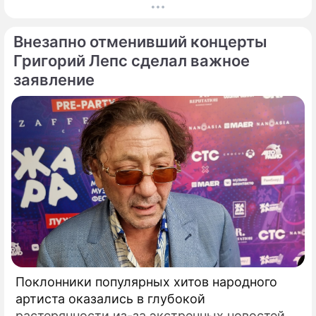
показ романтической комедии с элементами
фантастики под названием "За любовь".
Внезапно отменивший концерты
Григорий Лепс сделал важное
заявление
Поклонники популярных хитов народного
артиста оказались в глубокой
растерянности из-за экстренных новостей,