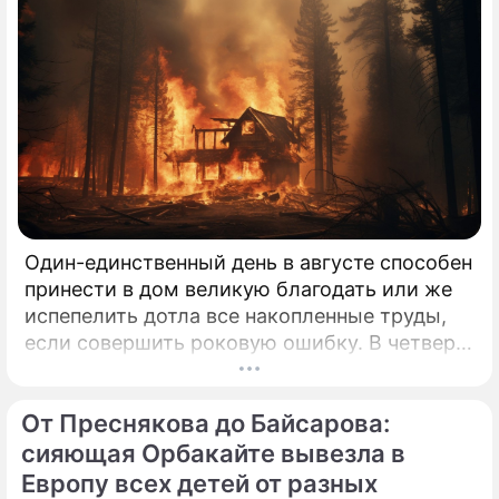
Один-единственный день в августе способен
принести в дом великую благодать или же
испепелить дотла все накопленные труды,
если совершить роковую ошибку. В четверг,
6 августа 2026 года, православная церковь
молитвенно чтит память святых
От Преснякова до Байсарова:
благоверных князей-страстотерпцев Бориса
и Глеба.
сияющая Орбакайте вывезла в
Европу всех детей от разных