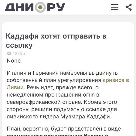
ШОУ-БИЗНЕС
АВТО
Каддафи хотят отправить в
КИНО
ссылку
НЕДВИЖИМОСТЬ
12755
None
ЗДОРОВЬЕ
Италия и Германия намерены выдвинуть
ЭКОНОМИКА
собственный план урегулирования
кризиса в
ПРОИСШЕСТВИЯ
Ливии
. Речь идет, прежде всего, о
немедленном прекращении огня в
СОННИК
североафриканской стране. Кроме этого
стороны решили подумать о ссылке для
СТИЛЬ ЖИЗНИ
ливийского лидера Муамара Каддафи.
СЕРИАЛЫ
План, вероятно, будет представлен в виде
ИГРЫ
совместного предложения Италии и