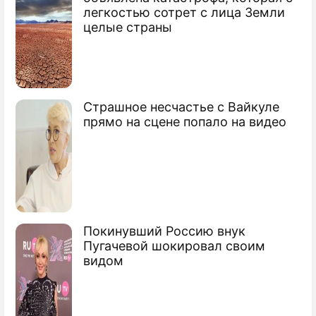
легкостью сотрет с лица Земли
Сердечный сбой отправил Чейни в
целые страны
больницу
Секретные бумаги довели Дика Чейни
до суда
Страшное несчастье с Вайкуле
Болезни и боевики довели Чейни до
прямо на сцене попало на видео
фобии
Покинувший Россию внук
Пугачевой шокировал своим
видом