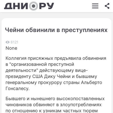
ШОУ-БИЗНЕС
АВТО
Чейни обвинили в преступлениях
КИНО
НЕДВИЖИМОСТЬ
8121
None
ЗДОРОВЬЕ
Коллегия присяжных предъявила обвинения
ЭКОНОМИКА
в "организованной преступной
деятельности" действующему вице-
ПРОИСШЕСТВИЯ
президенту США Дику Чейни и бывшему
генеральному прокурору страны Альберто
СОННИК
Гонсалесу.
СТИЛЬ ЖИЗНИ
Бывшего и нынешнего высокопоставленных
СЕРИАЛЫ
чиновников обвиняют в злоупотреблениях
по отношению к узникам частных тюрем
ИГРЫ