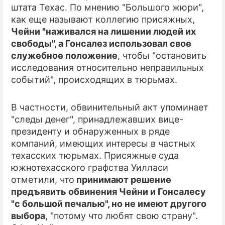
штата Техас. По мнению "Большого жюри",
как еще называют коллегию присяжных,
ПРЕСС-РЕЛИЗЫ
Чейни "наживался на лишении людей их
О ПРОЕКТЕ
свободы", а Гонсалез использовал свое
служебное положение
, чтобы "остановить
исследования относительно неправильных
событий", происходящих в тюрьмах.
В частности, обвинительный акт упоминает
"следы денег", принадлежавших вице-
президенту и обнаруженных в ряде
компаний, имеющих интересы в частных
техасских тюрьмах. Присяжные суда
южнотехасского графства Уилласи
отметили, что
принимают решение
предъявить обвинения Чейни и Гонсалесу
"с большой печалью", но не имеют другого
выбора
, "потому что любят свою страну".