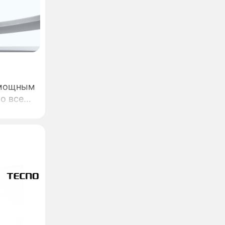
 мощным
о всем
ro от
я