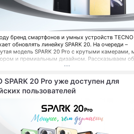
году бренд смартфонов и умных устройств TECNO
ает обновлять линейку SPARK 20. На очереди –
утая модель SPARK 20 Pro с крутыми камерами,
ором и премиальным дизайном. Рассказываем об
дку. КамераОдно из ключевых отличий SPARK 20 P
тной модели – основная камера на 108 Мп, котора
 SPARK 20 Pro уже доступен для
 появляется в линейке SPARK.
йских пользователей