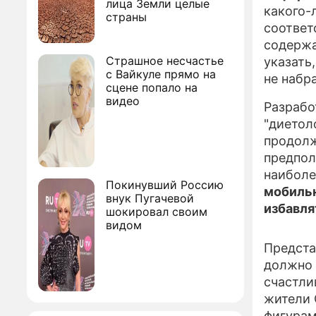
лица Земли целые
какого-
страны
соответ
содержа
Страшное несчастье
указать
с Вайкуле прямо на
не набр
сцене попало на
видео
Разрабо
"диетол
продолж
предпол
наиболе
Покинувший Россию
мобильн
внук Пугачевой
избавля
шокировал своим
видом
Предста
должно 
счастли
жители 
фигурам