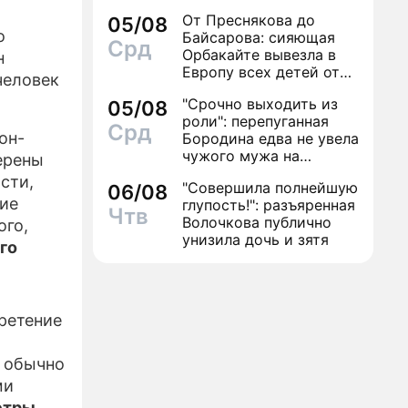
Бондарчука
От Преснякова до
05/08
ЛИЗЫ
о
Байсарова: сияющая
Срд
Орбакайте вывезла в
н
Европу всех детей от
человек
разных мужчин
"Срочно выходить из
05/08
роли": перепуганная
Срд
он-
Бородина едва не увела
чужого мужа на
ерены
красной дорожке
сти,
"Совершила полнейшую
06/08
ние
глупость!": разъяренная
Чтв
Волочкова публично
ого,
унизила дочь и зятя
го
ретение
о обычно
ми
етры