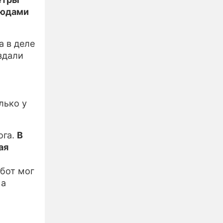
людами
а в деле
здали
лько у
ога.
В
ая
обот мог
 а