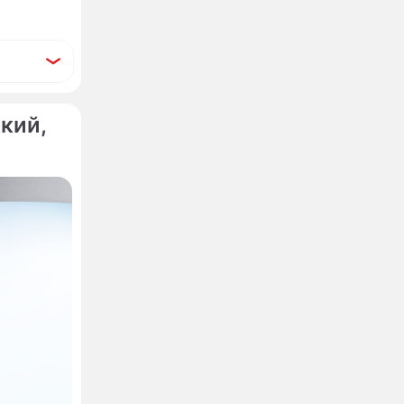
кий,
об