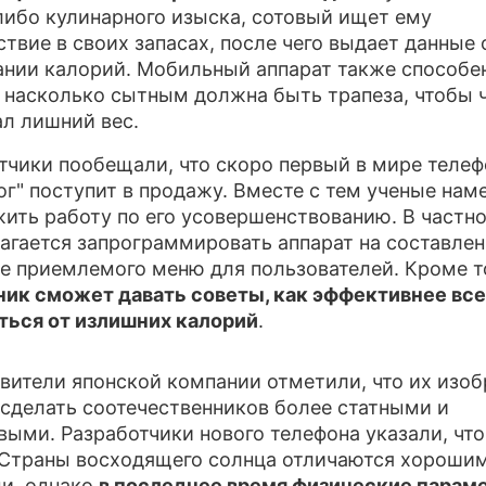
либо кулинарного изыска, сотовый ищет ему
ПРЕСС-РЕ
ствие в своих запасах, после чего выдает данные 
нии калорий. Мобильный аппарат также способе
О ПРОЕКТЕ
, насколько сытным должна быть трапеза, чтобы 
ал лишний вес.
тчики пообещали, что скоро первый в мире телеф
ог" поступит в продажу. Вместе с тем ученые нам
ить работу по его усовершенствованию. В частно
агается запрограммировать аппарат на составле
е приемлемого меню для пользователей. Кроме т
ик сможет давать советы, как эффективнее все
ться от излишних калорий
.
вители японской компании отметили, что их изоб
сделать соотечественников более статными и
выми. Разработчики нового телефона указали, чт
Страны восходящего солнца отличаются хороши
и, однако
в последнее время физические парам