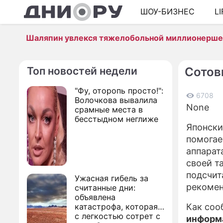
ШОУ-БИЗНЕС
L
Шаляпин увлекся тяжелобольной миллионерш
Топ новостей недели
Сотов
"Фу, оторопь просто!":
6708
Волочкова вывалила
None
срамные места в
бесстыдном неглиже
Японски
помогае
аппарат
своей т
подсчит
Ужасная гибель за
рекомен
считанные дни:
объявлена
катастрофа, которая
Как со
с легкостью сотрет с
информа