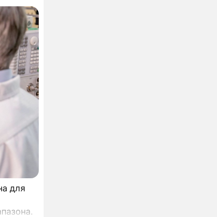
на для
пазона.