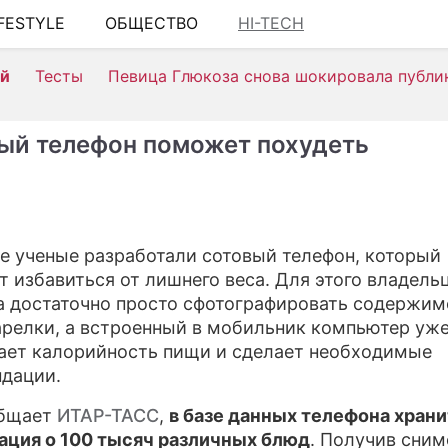
IFESTYLE
ОБЩЕСТВО
HI-TECH
ШОУ-БИЗН
ей
Тесты
Певица Глюкоза снова шокировала публи
АВТО
КИНО
ый телефон поможет похудеть
НЕДВИЖИМ
ЗДОРОВЬЕ
ЭКОНОМИК
е ученые разработали сотовый телефон, который
т избавиться от лишнего веса. Для этого владель
ПРОИСШЕС
а достаточно просто сфотографировать содержим
СОННИК
арелки, а встроенный в мобильник компьютер уж
ает калорийность пищи и сделает необходимые
СТИЛЬ ЖИ
дации.
СЕРИАЛЫ
общает
ИТАР-ТАСС
,
в базе данных телефона хран
ция о 100 тысяч различных блюд
. Получив сним
ИГРЫ