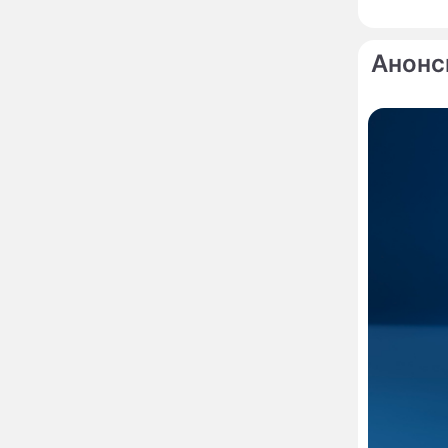
деле происходит с
организмом, когда
рядом кто-то курит
Служебному корпусу в
13:34
Анонс
Потаповском переулке
вернули исторический
облик
Собянин: Московские
13:29
проекты помогают
развитию регионов
Застуканный с поличным
12:14
Ваня Дмитриенко
жестко подставил
родную сестру
В Котельниках к началу
10:50
учебного года откроют
образовательный
комплекс почти на 2,5
тысячи мест
В сауну с 22-летним
10:47
юношей: неузнаваемая
Жанна Агузарова