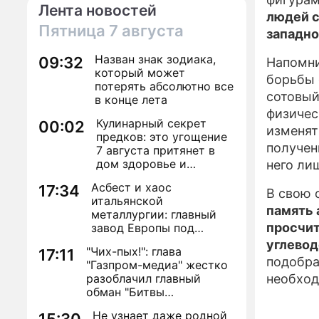
Лента новостей
людей с
Пятница
7 августа
западно
Назван знак зодиака,
09:32
Напомни
который может
борьбы 
потерять абсолютно все
сотовый
в конце лета
физичес
Кулинарный секрет
00:02
изменят
предков: это угощение
получен
7 августа притянет в
дом здоровье и
него ли
исполнение желаний
Асбест и хаос
17:34
В свою 
итальянской
память 
металлургии: главный
просчит
завод Европы под
угрозой закрытия из-за
углевод
"Чих-пых!": глава
17:11
евробюрократии
подобра
"Газпром-медиа" жестко
разоблачил главный
необход
обман "Битвы
экстрасенсов"
Не узнает даже родной