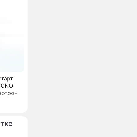
старт
артфон
отке