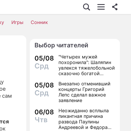
ЕС
ку
Игры
Сонник
Выбор читателей
ОСТЬ
"Четырех мужей
05/08
похоронила": Шаляпин
Срд
увлекся тяжелобольной
А
сказочно богатой
дамой
цу
Внезапно отменивший
ТВИЯ
05/08
ое
концерты Григорий
Срд
Лепс сделал важное
е сам
заявление
ЗНИ
Неожиданно всплыла
06/08
пикантная причина
Чтв
ится
развода Паулины
Андреевой и Федора
ок