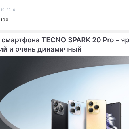
10, 22:19
нее
 смартфона TECNO SPARK 20 Pro – яр
ий и очень динамичный
ме
 способ похудеть быстро
Врачи нашли новый спос
атрат
быстро похудеть
млевской" диете нашли
сть