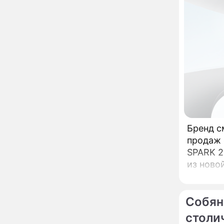
мойку машин и
торговлю во дворах
Внезапно отменивший
15:08
концерты Григорий Лепс
сделал важное
заявление
"Четырех мужей
13:36
похоронила": Шаляпин
увлекся тяжелобольной
сказочно богатой дамой
Павильоны здоровья с
12:46
Бренд с
бесплатной экспресс-
продаж с
диагностикой
SPARK 2
открываются в центре
Москвы
из ново
Ученые нашли способ
11:49
заблокировать самые
страшные воспоминания
Собян
Горы золота или
09:26
сокрушительный удар:
столи