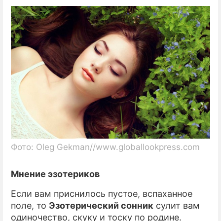
Фото: Oleg Gekman//www.globallookpress.com
Мнение эзотериков
Если вам приснилось пустое, вспаханное
поле, то
Эзотерический сонник
сулит вам
одиночество, скуку и тоску по родине.