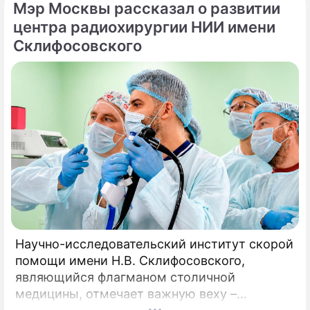
Мэр Москвы рассказал о развитии
начинают работу на столичных бульварах в
рамках масштабного городского проекта
центра радиохирургии НИИ имени
«Лето в Москве».
Склифосовского
Научно-исследовательский институт скорой
помощи имени Н.В. Склифосовского,
являющийся флагманом столичной
медицины, отмечает важную веху –