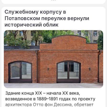
десятилетие работы Центра радиохирургии.
За этот период медицинское подразделение
Служебному корпусу в
не только стало уникальной точкой на карте
московского здравоохранения, но и
Потаповском переулке вернули
превратилось в надежду для тысяч
исторический облик
пациентов со всей страны.
Здание конца XIX – начала XX века,
возведенное в 1889–1891 годах по проекту
архитектора Отто фон Дессина, обретает