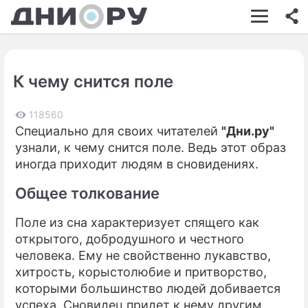
ШОУ-БИЗНЕС
АВТО
К чему снится поле
КИНО
НЕДВИЖИМОСТЬ
118560
Специально для своих читателей
"Дни.ру"
ЗДОРОВЬЕ
узнали, к чему снится поле. Ведь этот образ
иногда приходит людям в сновидениях.
ЭКОНОМИКА
Общее толкование
ПРОИСШЕСТВИЯ
Поле из сна характеризует спящего как
СОННИК
открытого, добродушного и честного
СТИЛЬ ЖИЗНИ
человека. Ему не свойственно лукавство,
хитрость, корыстолюбие и притворство,
СЕРИАЛЫ
которыми большинство людей добивается
успеха. Сновидец придет к нему другим
ИГРЫ