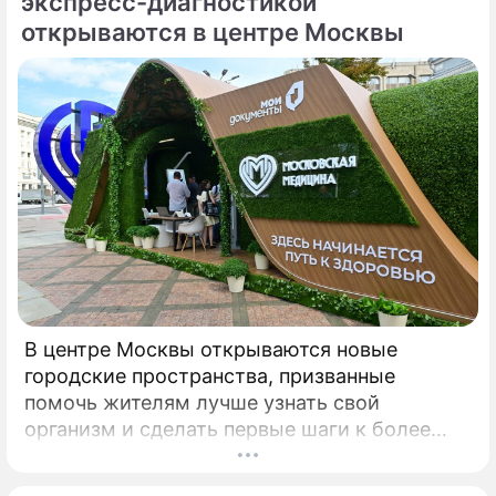
экспресс-диагностикой
председатель Союза дачников
открываются в центре Москвы
Подмосковья» Никита Чаплин.
В центре Москвы открываются новые
городские пространства, призванные
помочь жителям лучше узнать свой
организм и сделать первые шаги к более
осознанному отношению к здоровью. Речь
идет о павильонах здоровья, которые