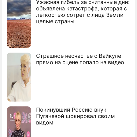
Ужасная гибель за считанные дни:
По теме
объявлена катастрофа, которая с
легкостью сотрет с лица Земли
К чему снится корова
целые страны
К чему снится Новый год
К чему снится лошадь
Страшное несчастье с Вайкуле
прямо на сцене попало на видео
Покинувший Россию внук
Пугачевой шокировал своим
видом