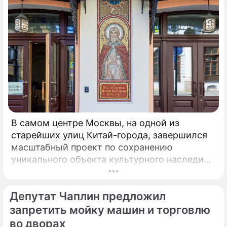
территории Европы.
В самом центре Москвы, на одной из
старейших улиц Китай-города, завершился
масштабный проект по сохранению
уникального объекта культурного наследия –
Церкви Илии Пророка в Новгородском
подворье. Этот храм, ставший
Депутат Чаплин предложил
архитектурной доминантой улицы Ильинки и
давший ей название, открывается для
запретить мойку машин и торговлю
прихожан и ценителей древнерусского
во дворах