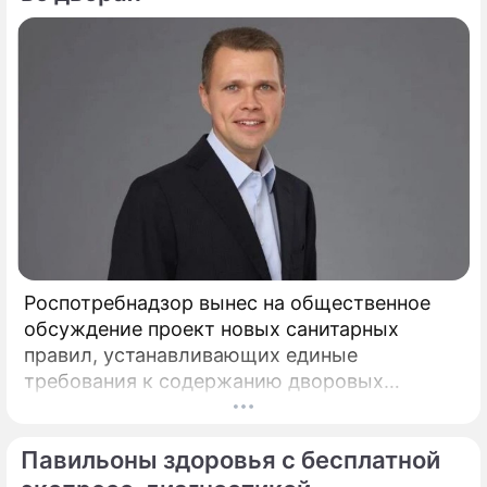
зодчества после шести лет беспрецедентно
сложных реставрационных работ.
Роспотребнадзор вынес на общественное
обсуждение проект новых санитарных
правил, устанавливающих единые
требования к содержанию дворовых
территорий. Документ вводит на
федеральном уровне нормы, которые ранее
Павильоны здоровья с бесплатной
либо отсутствовали, либо трактовались по-
разному, пояснил депутат Госдумы,