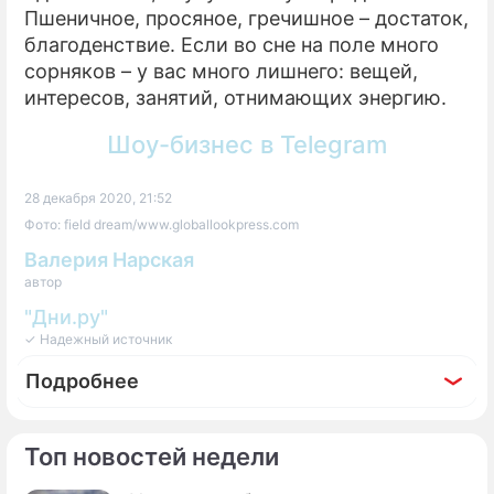
Пшеничное, просяное, гречишное – достаток,
благоденствие. Если во сне на поле много
сорняков – у вас много лишнего: вещей,
интересов, занятий, отнимающих энергию.
Шоу-бизнес в Telegram
28 декабря 2020, 21:52
Фото: field dream/www.globallookpress.com
Валерия Нарская
автор
"Дни.ру"
✓ Надежный источник
Подробнее
Топ новостей недели