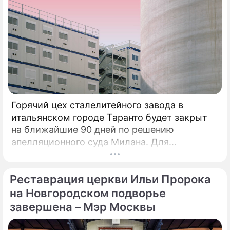
Горячий цех сталелитейного завода в
итальянском городе Таранто будет закрыт
на ближайшие 90 дней по решению
апелляционного суда Милана. Для
возобновления производства необходимо
убрать все асбестовые элементы
Реставрация церкви Ильи Пророка
конструкций и оборудования из цеха,
сообщает портал Eurometal.
на Новгородском подворье
Металлургический завод компании Acciaierie
завершена – Мэр Москвы
d'Italia (ADI), ранее известной как Ilva
(Ильва), является крупнейшим на