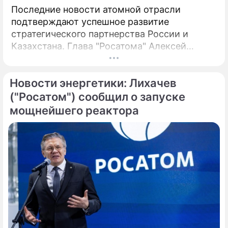
Последние новости атомной отрасли
подтверждают успешное развитие
стратегического партнерства России и
Казахстана. Глава "Росатома" Алексей
Лихачев сообщил, что на площадке будущей
АЭС выполнено более 90% полевых
Новости энергетики: Лихачев
инженерных изысканий, что является
важным этапом реализации масштабного
("Росатом") сообщил о запуске
проекта. В мае 2026 года в Москве
мощнейшего реактора
состоялись предметные переговоры
руководства российской государственной
корпорации и ответственного ведомства
Республики Казахстан.