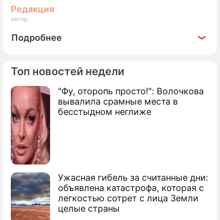
Редакция
автор
Подробнее
Топ новостей недели
"Фу, оторопь просто!": Волочкова
По теме
вывалила срамные места в
бесстыдном неглиже
Продолжение: На Украине
взвыли от ужаса после угроз
Соловьева
Ужасная гибель за считанные дни:
объявлена катастрофа, которая с
легкостью сотрет с лица Земли
Вдова Доренко жестко припечатала
целые страны