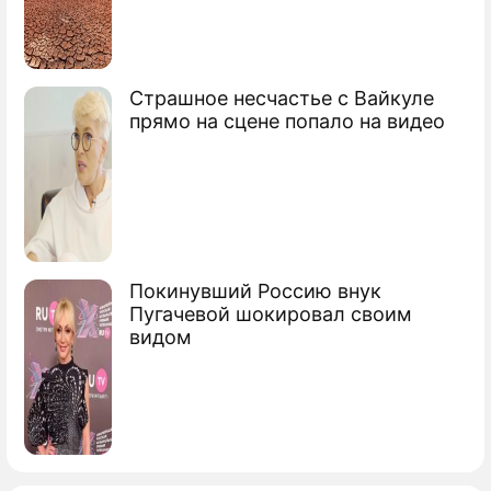
Соловьева в ответ на чудовищные
оскорбления
Соловьев оскорбил память покойного
Страшное несчастье с Вайкуле
Доренко
прямо на сцене попало на видео
Владимир Рудольфович
Соловьев
журналист, ведущий программ
Покинувший Россию внук
Пугачевой шокировал своим
видом