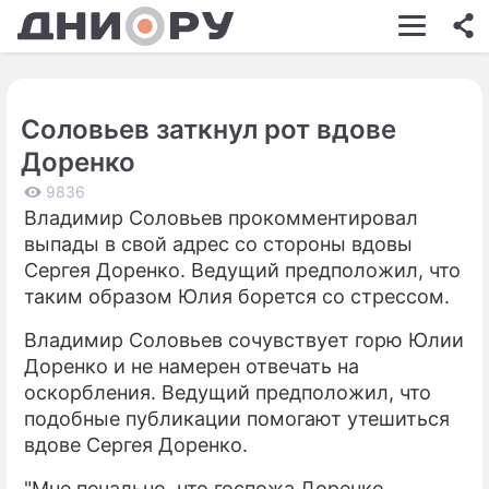
ШОУ-БИЗНЕС
АВТО
Соловьев заткнул рот вдове
КИНО
Доренко
НЕДВИЖИМОСТЬ
9836
Владимир Соловьев прокомментировал
ЗДОРОВЬЕ
выпады в свой адрес со стороны вдовы
ЭКОНОМИКА
Сергея Доренко. Ведущий предположил, что
таким образом Юлия борется со стрессом.
ПРОИСШЕСТВИЯ
Владимир Соловьев сочувствует горю Юлии
СОННИК
Доренко и не намерен отвечать на
оскорбления. Ведущий предположил, что
СТИЛЬ ЖИЗНИ
подобные публикации помогают утешиться
СЕРИАЛЫ
вдове Сергея Доренко.
ИГРЫ
"Мне печально, что госпожа Доренко,