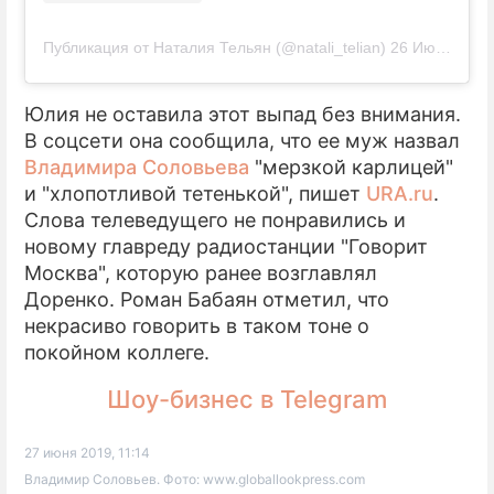
Публикация от Наталия Тельян (@natali_telian)
26 Июн 2019 в 10:35 PDT
Юлия не оставила этот выпад без внимания.
В соцсети она сообщила, что ее муж назвал
Владимира Соловьева
"мерзкой карлицей"
и "хлопотливой тетенькой", пишет
URA.ru
.
Слова телеведущего не понравились и
новому главреду радиостанции "Говорит
Москва", которую ранее возглавлял
Доренко. Роман Бабаян отметил, что
некрасиво говорить в таком тоне о
покойном коллеге.
Шоу-бизнес в Telegram
27 июня 2019, 11:14
Владимир Соловьев. Фото: www.globallookpress.com