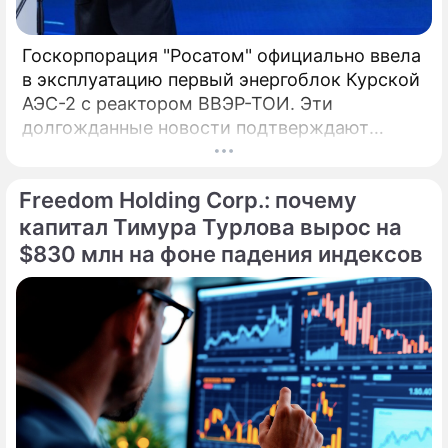
Госкорпорация "Росатом" официально ввела
в эксплуатацию первый энергоблок Курской
АЭС-2 с реактором ВВЭР-ТОИ. Эти
долгожданные новости подтверждают
технологическое лидерство России, а глава
компании Алексей Лихачев назвал пуск
Freedom Holding Corp.: почему
технологическим успехом и трудовым
подвигом. Введенный в эксплуатацию 27
капитал Тимура Турлова вырос на
апреля, инновационный энергоблок № 1
$830 млн на фоне падения индексов
Курской АЭС-2 с 1 мая начал официальные
поставки электроэнергии в Единую
энергосистему страны.