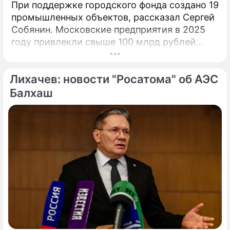
При поддержке городского фонда создано 19
промышленных объектов, рассказал Сергей
Собянин. Московские предприятия в 2025
году привлекли свыше 100 млрд рублей
инвестиционных кредитов на развитие и
расширение производств при участии Фонда
Лихачев: новости "Росатома" об АЭС
поддержки промышленности и
предпринимательства.
Балхаш