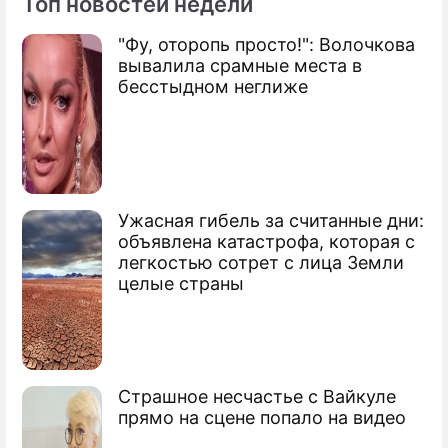
Топ новостей недели
"Фу, оторопь просто!": Волочкова
По теме
вывалила срамные места в
бесстыдном неглиже
Продолжение: Шойгу раскрыл
секреты ядерного
сдерживания
Ужасная гибель за считанные дни:
Шойгу объявил о создании нового рода
объявлена катастрофа, которая с
войск
легкостью сотрет с лица Земли
целые страны
Шойгу припугнул "британскую кошку"
медведем
Шойгу и Пиманов сняли кино
Страшное несчастье с Вайкуле
прямо на сцене попало на видео
Сергей Кужегетович Шойгу
министр обороны России