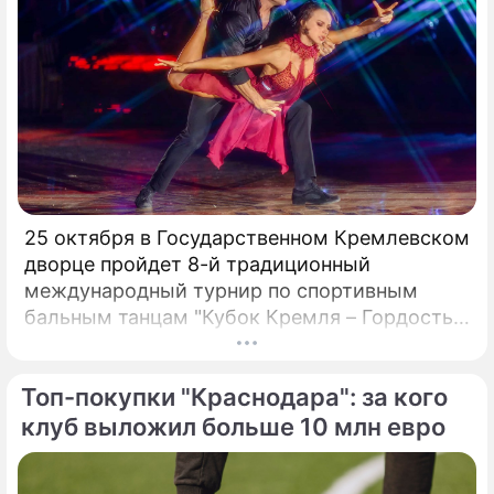
25 октября в Государственном Кремлевском
дворце пройдет 8-й традиционный
международный турнир по спортивным
бальным танцам "Кубок Кремля – Гордость
России!". Турнир с таким названием вот уже
четвертый год проводит Станислав Попов,
Топ-покупки "Краснодара": за кого
президент Российского Танцевального
Союза, заслуженный деятель искусств РФ,
клуб выложил больше 10 млн евро
народный артист России:«Наша страна
переживает сложный период жизни и