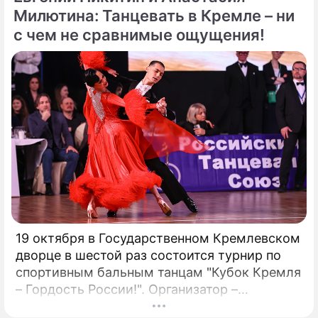
присутствия. Однако наряду с
Милютина: Танцевать в Кремле – ни
преимуществами возникают и серьезные
с чем не сравнимые ощущения!
проблемы, особенно в нормативно-
правовой сфере. Понимание этих
препятствий имеет важное значение для
предприятий, рассматривающих
возможность внедрения Биткойна.
19 октября в Государственном Кремлевском
дворце в шестой раз состоится турнир по
спортивным бальным танцам "Кубок Кремля
– Гордость России!". Организатор –
президент Российского танцевального