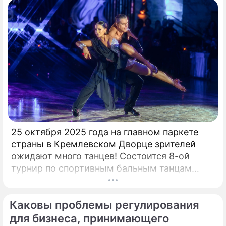
25 октября 2025 года на главном паркете
страны в Кремлевском Дворце зрителей
ожидают много танцев! Состоится 8-ой
турнир по спортивным бальным танцам
"Кубок Кремля – Гордость России!". Будет
разыграно четыре Кубка Кремля в
Каковы проблемы регулирования
европейской и латиноамериканской
программах среди любителей,
для бизнеса, принимающего