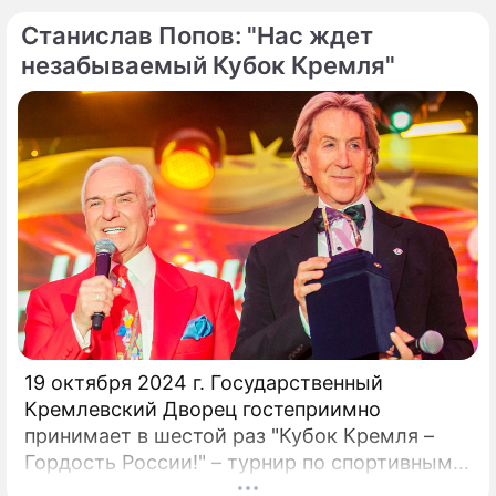
союза, заслуженный деятель искусств РФ,
Станислав Попов: "Нас ждет
народный артист России Станислав Попов.
незабываемый Кубок Кремля"
19 октября 2024 г. Государственный
Кремлевский Дворец гостеприимно
принимает в шестой раз "Кубок Кремля –
Гордость России!" – турнир по спортивным
бальным танцам! Кубок Кремля – главный