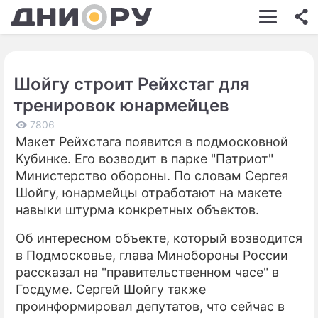
ШОУ-БИЗНЕС
АВТО
Шойгу строит Рейхстаг для
КИНО
тренировок юнармейцев
НЕДВИЖИМОСТЬ
7806
Макет Рейхстага появится в подмосковной
ЗДОРОВЬЕ
Кубинке. Его возводит в парке "Патриот"
ЭКОНОМИКА
Министерство обороны. По словам Сергея
Шойгу, юнармейцы отработают на макете
ПРОИСШЕСТВИЯ
навыки штурма конкретных объектов.
СОННИК
Об интересном объекте, который возводится
в Подмосковье, глава Минобороны России
СТИЛЬ ЖИЗНИ
рассказал на "правительственном часе" в
СЕРИАЛЫ
Госдуме. Сергей Шойгу также
проинформировал депутатов, что сейчас в
ИГРЫ