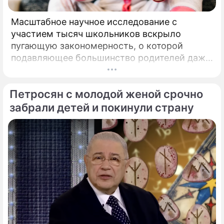
Масштабное научное исследование с
участием тысяч школьников вскрыло
пугающую закономерность, о которой
подавляющее большинство родителей даже
не догадывалось. Привычка дарить ребенку
смартфон с беспрепятственным доступом к
Петросян с молодой женой срочно
социальным сетям в младшем
подростковом возрасте обворачивается
забрали детей и покинули страну
скрытым провалом в учебе.