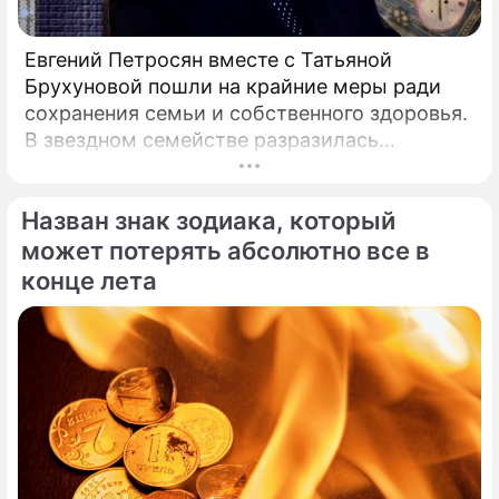
Евгений Петросян вместе с Татьяной
Брухуновой пошли на крайние меры ради
сохранения семьи и собственного здоровья.
В звездном семействе разразилась
настоящая тихая драма, которая вынудила
артистов действовать без промедления.
Назван знак зодиака, который
может потерять абсолютно все в
конце лета