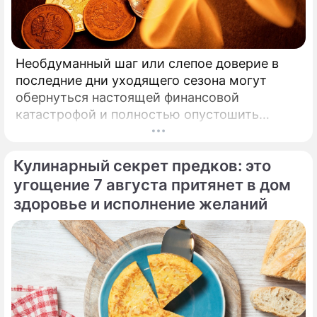
Необдуманный шаг или слепое доверие в
последние дни уходящего сезона могут
обернуться настоящей финансовой
катастрофой и полностью опустошить
кошелек. Известная шаманка и ясновидящая
Кажетта Ахметжанова выступила с
Кулинарный секрет предков: это
экстренным предупреждением для всех, кто
привык легкомысленно относиться к своим
угощение 7 августа притянет в дом
сбережениям.
здоровье и исполнение желаний