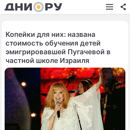
ШОУ-БИЗНЕС
АВТО
Копейки для них: названа
КИНО
стоимость обучения детей
НЕДВИЖИМОСТЬ
эмигрировавшей Пугачевой в
частной школе Израиля
ЗДОРОВЬЕ
ЭКОНОМИКА
ПРОИСШЕСТВИЯ
СОННИК
СТИЛЬ ЖИЗНИ
СЕРИАЛЫ
ИГРЫ