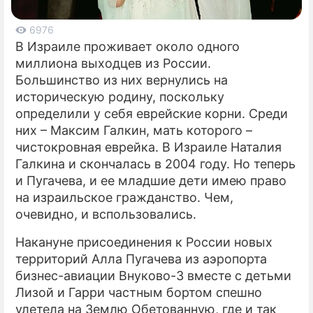
ПРЕСС-РЕЛИЗЫ
6976
В Израиле проживает около одного
О ПРОЕКТЕ
миллиона выходцев из России.
Большинство из них вернулись на
историческую родину, поскольку
определили у себя еврейские корни. Среди
них – Максим Галкин, мать которого –
чистокровная еврейка. В Израиле Наталия
Галкина и скончалась в 2004 году. Но теперь
и Пугачева, и ее младшие дети имею право
на израильское гражданство. Чем,
очевидно, и вспользовались.
Накануне присоединения к России новых
территорий Алла Пугачева из аэропорта
бизнес-авиации Внуково-3 вместе с детьми
Лизой и Гарри частным бортом спешно
улетела на Землю Обетованную, где и так