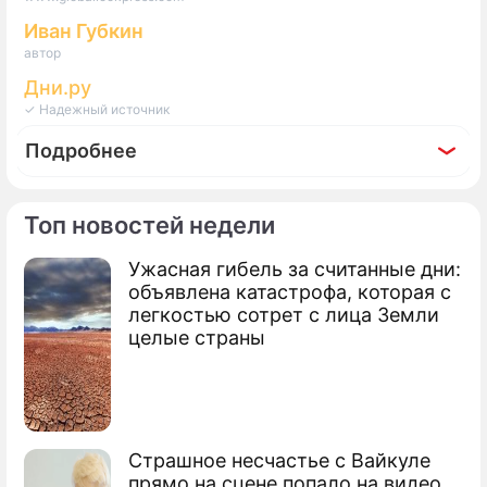
Иван Губкин
автор
Дни.ру
✓ Надежный источник
Подробнее
Топ новостей недели
Ужасная гибель за считанные дни:
Фоторепортаж
объявлена катастрофа, которая с
Хаматова, Пугачева, Виторган: кто спешно
легкостью сотрет с лица Земли
покинул Россию на фоне спецоперации на
целые страны
Украине
Страшное несчастье с Вайкуле
прямо на сцене попало на видео