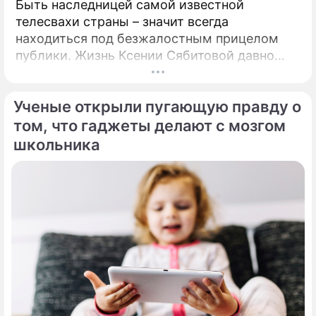
Быть наследницей самой известной
Галкина засняли в Испании в объятиях
телесвахи страны – значит всегда
молодой красотки
находиться под безжалостным прицелом
публики. Жизнь Ксении Сябитовой давно
Алла Борисовна Пугачева
рассматривают под мощной лупой.
певица
Ученые открыли пугающую правду о
том, что гаджеты делают с мозгом
школьника