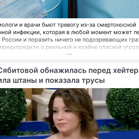
ологи и врачи бьют тревогу из-за смертоносной
чной инфекции, которая в любой момент может п
 России и поразить ничего не подозревающих гра
предупредили о реальной и крайне опасной угрозе
могут завезти неизлечимый и смертоносный виру
Сябитовой обнажилась перед хейтер
ила штаны и показала трусы
ме
Продолжение:
Боня дала смачную опле
"Мужчины не
перекошенной от завист
дотягивают":
Бородиной
Питавшаяся с помойки