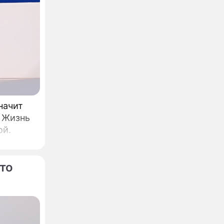
ольевна
я
начит
 Жизнь
ой.
то