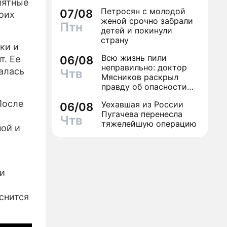
иятные
Петросян с молодой
07/08
воих
женой срочно забрали
Птн
детей и покинули
страну
ки и
Всю жизнь пили
т. Ее
06/08
неправильно: доктор
алась
Чтв
Мясников раскрыл
правду об опасности
антибиотиков
После
Уехавшая из России
06/08
Пугачева перенесла
Чтв
тяжелейшую операцию
ной и
ги
снится