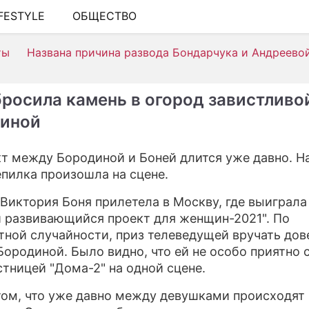
IFESTYLE
ОБЩЕСТВО
ШОУ-БИЗНЕС
ты
Названа причина развода Бондарчука и Андреево
АВТО
КИНО
бросила камень в огород завистливо
НЕДВИЖИМОСТЬ
иной
ЗДОРОВЬЕ
т между Бородиной и Боней длится уже давно. На
ЭКОНОМИКА
епилка произошла на сцене.
ПРОИСШЕСТВИЯ
 Виктория Боня прилетела в Москву, где выиграл
 развивающийся проект для женщин-2021". По
СОННИК
тной случайности, приз телеведущей вручать до
Бородиной. Было видно, что ей не особо приятно с
СТИЛЬ ЖИЗНИ
стницей "Дома-2" на одной сцене.
СЕРИАЛЫ
том, что уже давно между девушками происходят
ИГРЫ