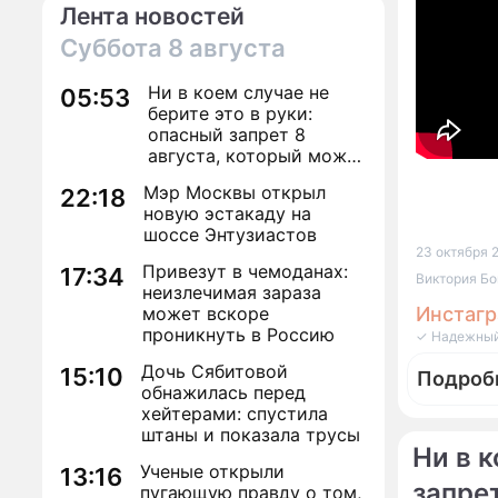
Лента новостей
Суббота
8 августа
Ни в коем случае не
05:53
берите это в руки:
опасный запрет 8
августа, который может
навсегда зашить
Мэр Москвы открыл
22:18
женское счастье
новую эстакаду на
шоссе Энтузиастов
23 октября 2
Привезут в чемоданах:
17:34
Виктория Бо
неизлечимая зараза
может вскоре
Инстаг
проникнуть в Россию
✓ Надежный
Дочь Сябитовой
15:10
Подроб
обнажилась перед
хейтерами: спустила
штаны и показала трусы
Ни в к
Ученые открыли
13:16
запре
пугающую правду о том,