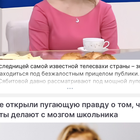
Боня плюнула в своих
кавалеров
скает язык в поганую
Виктория Анат
у": Брызжущая ядом
Боня
на стерпела ехидный
модель, телеведуща
к
следницей самой известной телесвахи страны – з
находиться под безжалостным прицелом публики.
Сябитовой давно рассматривают под мощной луп
е открыли пугающую правду о том, ч
ты делают с мозгом школьника