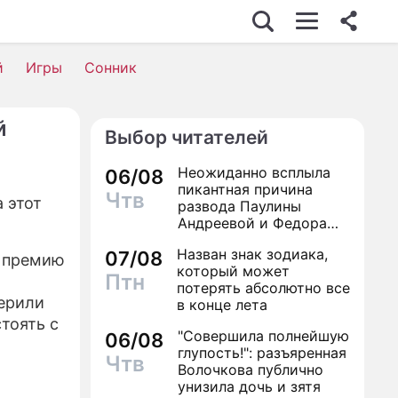
й
Игры
Сонник
й
Выбор читателей
Неожиданно всплыла
06/08
пикантная причина
Чтв
 этот
развода Паулины
Андреевой и Федора
Бондарчука
Назван знак зодиака,
07/08
а премию
который может
Птн
потерять абсолютно все
верили
в конце лета
тоять с
"Совершила полнейшую
06/08
глупость!": разъяренная
Чтв
Волочкова публично
унизила дочь и зятя