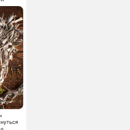
ь
снуться
ая