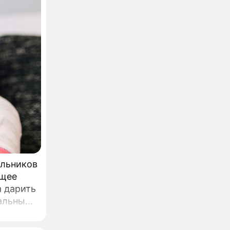
ольников
ющее
 дарить
иальным
я