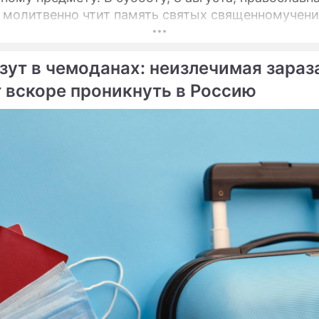
 молитвенно чтит память святых священномучен
, Ермиппа и Ермократа, иереев Никомидийских.
зут в чемоданах: неизлечимая зараз
 вскоре проникнуть в Россию