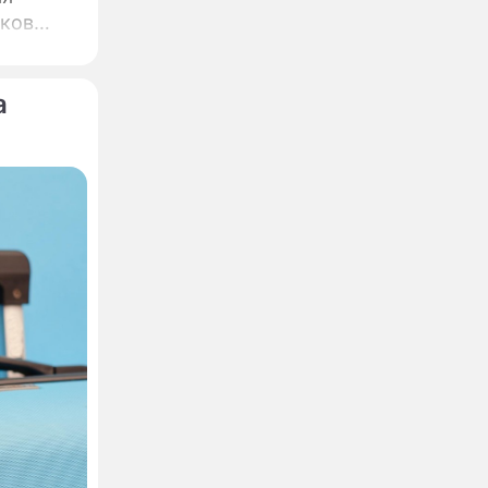
иков
а