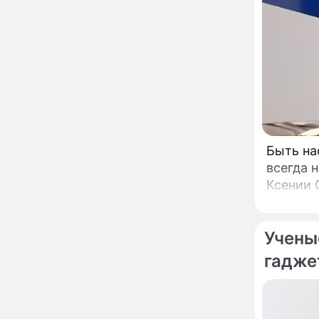
Пугачева перенесла
тяжелейшую операцию
Неожиданно всплыла
09:28
пикантная причина
развода Паулины
Андреевой и Федора
"Распу
Бондарчука
сторон
Огонь с небес сожжет
00:22
Бороди
урожай и дом:
страшный запрет 6
шлепо
августа, о котором
Быть на
молчат старики
От Преснякова до
18:13
всегда 
Байсарова: сияющая
Ксении 
Орбакайте вывезла в
Европу всех детей от
разных мужчин
"Срочно выходить из
17:19
Учены
роли": перепуганная
Бородина едва не увела
гадже
чужого мужа на красной
дорожке
Депутат Чаплин
15:14
предложил запретить