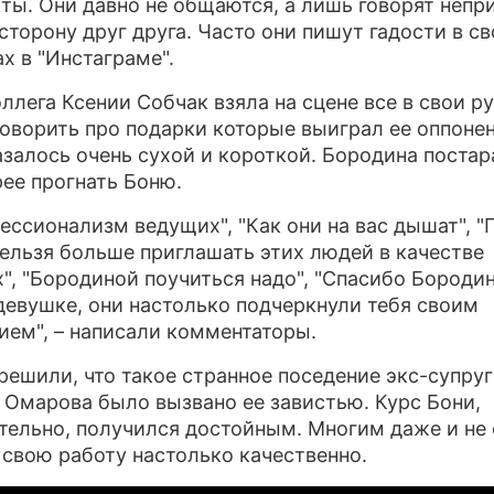
ты. Они давно не общаются, а лишь говорят непр
 сторону друг друга. Часто они пишут гадости в с
ПРЕСС-РЕЛИЗЫ
ах в "Инстаграме".
О ПРОЕКТЕ
оллега Ксении Собчак взяла на сцене все в свои ру
говорить про подарки которые выиграл ее оппонен
азалось очень сухой и короткой. Бородина постар
ее прогнать Боню.
ессионализм ведущих", "Как они на вас дышат", "
нельзя больше приглашать этих людей в качестве
", "Бородиной поучиться надо", "Спасибо Бороди
девушке, они настолько подчеркнули тебя своим
ием", – написали комментаторы.
решили, что такое странное поседение экс-супру
 Омарова было вызвано ее завистью. Курс Бони,
тельно, получился достойным. Многим даже и не 
 свою работу настолько качественно.