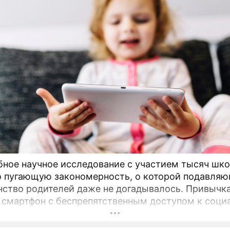
ное научное исследование с участием тысяч шк
 пугающую закономерность, о которой подавля
ство родителей даже не догадывалось. Привычка
 смартфон с беспрепятственным доступом к соц
 младшем подростковом возрасте обворачиваетс
 провалом в учебе.