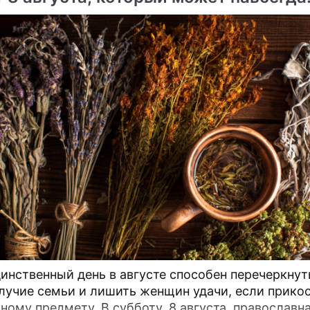
епортаж
ь женское счастье
тарели звезды "Дома-2"
инственный день в августе способен перечеркнут
лучие семьи и лишить женщин удачи, если прико
тному предмету. В субботу, 8 августа, православн