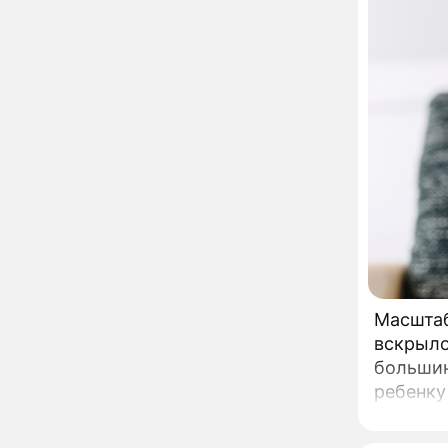
мойку машин и
торговлю во дворах
Внезапно отменивший
15:08
концерты Григорий Лепс
сделал важное
заявление
"Четырех мужей
13:36
похоронила": Шаляпин
увлекся тяжелобольной
сказочно богатой дамой
Павильоны здоровья с
12:46
бесплатной экспресс-
диагностикой
открываются в центре
Москвы
Масштаб
Ученые нашли способ
11:49
вскрыло
заблокировать самые
страшные воспоминания
большин
ребенку
Горы золота или
09:26
сетям в
сокрушительный удар:
каким знакам зодиака
скрытым