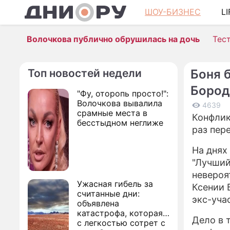
ШОУ-БИЗНЕС
L
Волочкова публично обрушилась на дочь
Тес
Топ новостей недели
Боня 
Бород
"Фу, оторопь просто!":
Волочкова вывалила
4639
срамные места в
Конфлик
бесстыдном неглиже
раз пер
На днях
"Лучший
невероя
Ужасная гибель за
Ксении 
считанные дни:
экс-уча
объявлена
катастрофа, которая
Дело в 
с легкостью сотрет с