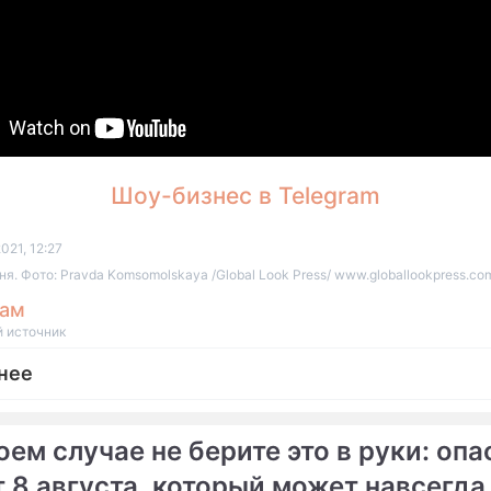
Шоу-бизнес в Telegram
021, 12:27
ня. Фото: Pravda Komsomolskaya /Global Look Press/ www.globallookpress.co
рам
 источник
нее
оем случае не берите это в руки: оп
т 8 августа, который может навсегда