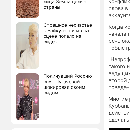
конфлик
лица Земли целые
страны
слова в
аккаунт
Страшное несчастье
Когда к
с Вайкуле прямо на
начала 
сцене попало на
речь ок
видео
побыстр
"Непроф
такого 
ведущих
Покинувший Россию
второй 
внук Пугачевой
шокировал своим
поведен
видом
Многие 
Курбана
действи
сделать