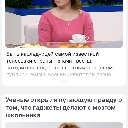
Быть наследницей самой известной
телесвахи страны – значит всегда
находиться под безжалостным прицелом
публики. Жизнь Ксении Сябитовой давно
рассматривают под мощной лупой.
Ученые открыли пугающую правду о
том, что гаджеты делают с мозгом
школьника