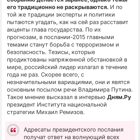
его традиционно не раскрываются.
И по
ПРЕСС-РЕЛИЗЫ
той же традиции эксперты и политики
пытаются угадать, как на сей раз расставит
О ПРОЕКТЕ
акценты глава государства. По их
прогнозам, в послании-2015 главными
темами станут борьба с терроризмом и
безопасность. Тезисы, которые
продиктованы напряженной обстановкой в
мире, российский лидер излагал в течение
года не раз. Скорее всего, с
незначительными вариациями, они и явятся
основным посылом речи Владимира Путина.
Такое мнение высказал в интервью
Дням.Ру
президент Института национальной
стратегии Михаил Ремизов.
Адресаты президентского послания
получат ответ на волнующий всех