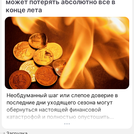
может потерять абсолютно все в
конце лета
Необдуманный шаг или слепое доверие в
последние дни уходящего сезона могут
обернуться настоящей финансовой
катастрофой и полностью опустошить
кошелек. Известная шаманка и ясновидящая
Кажетта Ахметжанова выступила с
Загрузка...