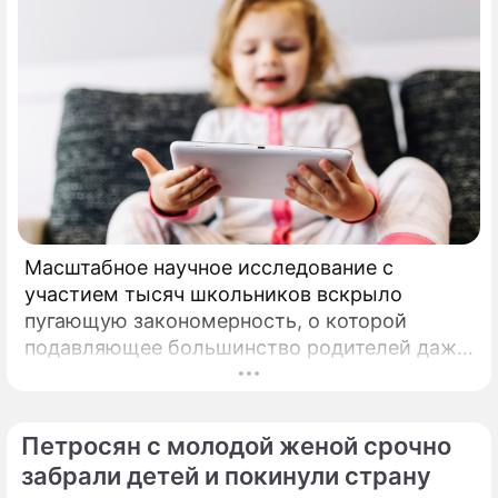
Масштабное научное исследование с
участием тысяч школьников вскрыло
пугающую закономерность, о которой
подавляющее большинство родителей даже
не догадывалось. Привычка дарить ребенку
смартфон с беспрепятственным доступом к
социальным сетям в младшем
Петросян с молодой женой срочно
подростковом возрасте обворачивается
забрали детей и покинули страну
скрытым провалом в учебе.