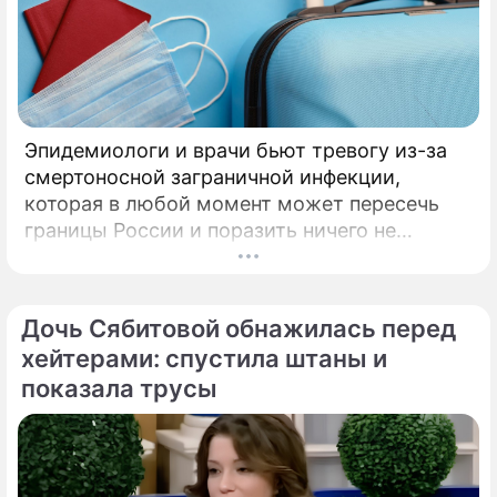
Эпидемиологи и врачи бьют тревогу из-за
смертоносной заграничной инфекции,
которая в любой момент может пересечь
границы России и поразить ничего не
подозревающих граждан. Россию
предупредили о реальной и крайне опасной
угрозе: в страну могут завезти неизлечимый
Дочь Сябитовой обнажилась перед
и смертоносный вирус Бурбон.
хейтерами: спустила штаны и
показала трусы