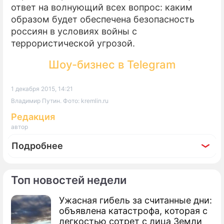
ответ на волнующий всех вопрос: каким
образом будет обеспечена безопасность
россиян в условиях войны с
террористической угрозой.
Шоу-бизнес в Telegram
1 декабря 2015, 14:21
Владимир Путин. Фото: kremlin.ru
Редакция
автор
Подробнее
Топ новостей недели
Ужасная гибель за считанные дни:
По теме
объявлена катастрофа, которая с
легкостью сотрет с лица Земли
Продолжение: Раскрыты темы