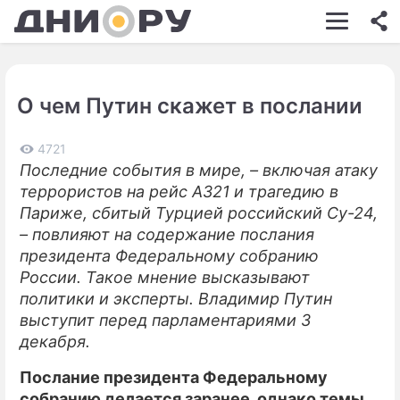
ШОУ-БИЗНЕС
АВТО
О чем Путин скажет в послании
КИНО
НЕДВИЖИМОСТЬ
4721
Последние события в мире, – включая атаку
ЗДОРОВЬЕ
террористов на рейс А321 и трагедию в
Париже, сбитый Турцией российский Су-24,
ЭКОНОМИКА
– повлияют на содержание послания
президента Федеральному собранию
ПРОИСШЕСТВИЯ
России. Такое мнение высказывают
СОННИК
политики и эксперты. Владимир Путин
выступит перед парламентариями 3
СТИЛЬ ЖИЗНИ
декабря.
СЕРИАЛЫ
Послание президента Федеральному
собранию делается заранее, однако темы
ИГРЫ