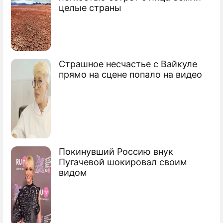
целые страны
послания Путина
Страшное несчастье с Вайкуле
Названа главная тема послания
прямо на сцене попало на видео
президента
Сaмыe популярные политики
Как Запад встретил речь Путина в
Париже
Покинувший Россию внук
Пугачевой шокировал своим
О чем говорили Путин и Обама в
видом
Париже
Сюжеты
Послание президента