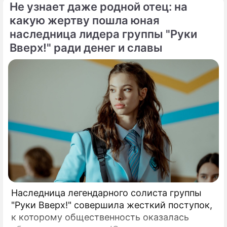
Не узнает даже родной отец: на
холдинга "Газпром-медиа" Александр Жаров
какую жертву пошла юная
решился на неожидаемый и крайне острый
наследница лидера группы "Руки
демарш.
Вверх!" ради денег и славы
Наследница легендарного солиста группы
"Руки Вверх!" совершила жесткий поступок,
к которому общественность оказалась