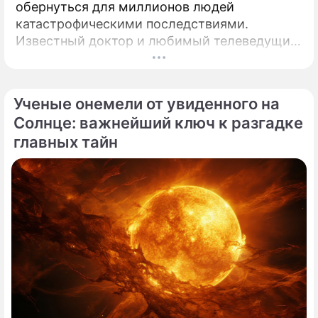
обернуться для миллионов людей
катастрофическими последствиями.
Известный доктор и любимый телеведущий
миллионов Александр Мясников обратил
внимание на колоссальный переворот в
мировой медицине, который буквально
Ученые онемели от увиденного на
перечеркнул все наши прошлые
Солнце: важнейший ключ к разгадке
представления о здоровье.
главных тайн