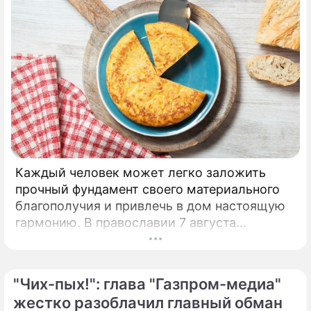
Каждый человек может легко заложить
прочный фундамент своего материального
благополучия и привлечь в дом настоящую
гармонию. В православии 7 августа
почитают память праведной Анны, матери
Пресвятой Богородицы.
"Чих-пых!": глава "Газпром-медиа"
жестко разоблачил главный обман