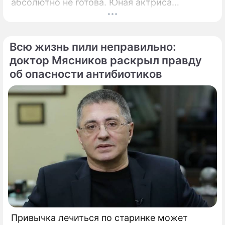
абсолютно не готова. Юная актриса
Вероника Жукова, дочь бессменного лидера
группы "Руки Вверх!" Сергея Жукова,
заставила взрогнуть своих многочисленных
Всю жизнь пили неправильно:
поклонников.
доктор Мясников раскрыл правду
об опасности антибиотиков
Привычка лечиться по старинке может