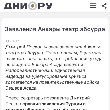
ШОУ-БИЗНЕС
АВТО
Заявления Анкары театр абсурда
КИНО
НЕДВИЖИМОСТЬ
8402
Дмитрий Песков назвал заявления Анкары
ЗДОРОВЬЕ
театром абсурда. По его словам, Ряд стран
начинают осознавать, что требования ухода
ЭКОНОМИКА
президента Башара Асада являются
малореалистичными. Единственная
ПРОИСШЕСТВИЯ
надежда на урегулирование кризиса
СОННИК
возлагается на правительственные войска
Башара Асада.
СТИЛЬ ЖИЗНИ
Пресс-секретарь президента Дмитрий
СЕРИАЛЫ
Песков
сравнил заявления Турции с
театром абсурда
. Таким образом он
ИГРЫ