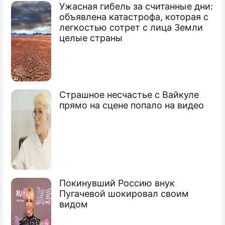
Ужасная гибель за считанные дни:
По теме
объявлена катастрофа, которая с
легкостью сотрет с лица Земли
Турция бросила России
целые страны
беспрецедентный вызов
Иракские курды предложили Эрдогану
трубу
Страшное несчастье с Вайкуле
Турецкие бизнесмены "бьют в набат
прямо на сцене попало на видео
тревоги"
Турция тащит НАТО в преступную
авантюру
Покинувший Россию внук
Пугачевой шокировал своим
видом