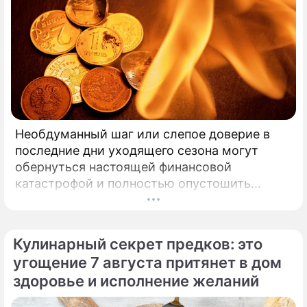
Необдуманный шаг или слепое доверие в
последние дни уходящего сезона могут
обернуться настоящей финансовой
катастрофой и полностью опустошить
кошелек. Известная шаманка и ясновидящая
Кажетта Ахметжанова выступила с
экстренным предупреждением для всех, кто
Кулинарный секрет предков: это
привык легкомысленно относиться к своим
угощение 7 августа притянет в дом
сбережениям.
здоровье и исполнение желаний