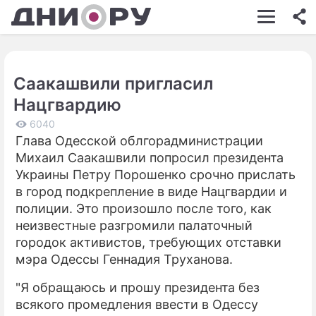
ШОУ-БИЗНЕС
АВТО
Саакашвили пригласил
КИНО
Нацгвардию
НЕДВИЖИМОСТЬ
6040
Глава Одесской облгорадминистрации
ЗДОРОВЬЕ
Михаил Саакашвили попросил президента
ЭКОНОМИКА
Украины Петру Порошенко срочно прислать
в город подкрепление в виде Нацгвардии и
ПРОИСШЕСТВИЯ
полиции. Это произошло после того, как
неизвестные разгромили палаточный
СОННИК
городок активистов, требующих отставки
СТИЛЬ ЖИЗНИ
мэра Одессы Геннадия Труханова.
СЕРИАЛЫ
"Я обращаюсь и прошу президента без
всякого промедления ввести в Одессу
ИГРЫ