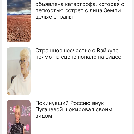
По теме
объявлена катастрофа, которая с
легкостью сотрет с лица Земли
Саакашвили опечален защитой Украины
целые страны
Психолог оценил нормальность
Саакашвили
Саакашвили обвинил Порошенко в
Страшное несчастье с Вайкуле
"договорняках"
прямо на сцене попало на видео
Покинувший Россию внук
Пугачевой шокировал своим
видом