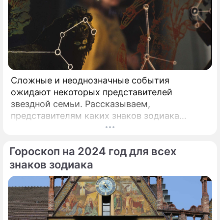
Сложные и неоднозначные события
ожидают некоторых представителей
звездной семьи. Рассказываем,
представителям каких знаков зодиака
необходимо быть особо осторожными в
следующем году. 2024 годом будет
Гороскоп на 2024 год для всех
управлять Дракон.
знаков зодиака