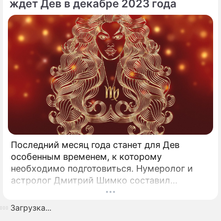
ждет Дев в декабре 2023 года
Последний месяц года станет для Дев
особенным временем, к которому
необходимо подготовиться. Нумеролог и
астролог Дмитрий Шимко составил
эксклюзивный прогноз для представителей
этого знака зодиака.
Загрузка...