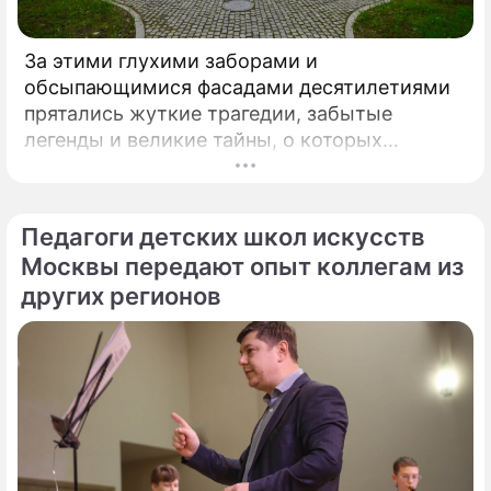
За этими глухими заборами и
обсыпающимися фасадами десятилетиями
прятались жуткие трагедии, забытые
легенды и великие тайны, о которых
миллионы прохожих даже не догадывались.
Французский писатель В.
Педагоги детских школ искусств
Москвы передают опыт коллегам из
других регионов