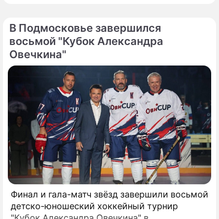
обороны Министерства обороны
Российской Федерации предотвратили
В Подмосковье завершился
масштабную угрозу безопасности
восьмой "Кубок Александра
столичного региона.
Овечкина"
Финал и гала-матч звёзд завершили восьмой
детско-юношеский хоккейный турнир
"Кубок Александра Овечкина" в