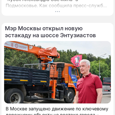
Подмосковье. Как сообщила пресс-служба
регионального правительства, губернатор
Андрей Воробьёв вместе с Овечкиным
сделал символическое сбрасывание шайбы
Мэр Москвы открыл новую
на «Арене Мытищи».
эстакаду на шоссе Энтузиастов
В Москве запущено движение по ключевому
дорожному объекту на востоке города –