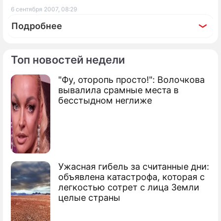
6 сентября 2007, 08:29
Подробнее
Топ новостей недели
"Фу, оторопь просто!": Волочкова
По теме
вывалила срамные места в
бесстыдном неглиже
"Протон-М" вывел на орбиту спутник
На Байконуре экстренно сел самолет
Названы маршруты экскурсий в космос
Ужасная гибель за считанные дни:
объявлена катастрофа, которая с
легкостью сотрет с лица Земли
целые страны