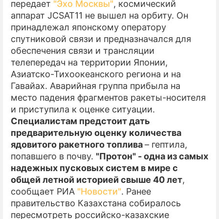
передает
"Эхо Москвы"
, космический
аппарат JCSAT11 не вышел на орбиту. Он
ПРЕСС-РЕЛИЗЫ
принадлежал японскому оператору
О ПРОЕКТЕ
спутниковой связи и предназначался для
обеспечения связи и трансляции
телепередач на территории Японии,
Азиатско-Тихоокеанского региона и на
Гавайах. Аварийная группа прибыла на
место падения фрагментов ракеты-носителя
и приступила к оценке ситуации.
Специалистам предстоит дать
предварительную оценку количества
ядовитого ракетного топлива
– гептила,
попавшего в почву.
"Протон" - одна из самых
надежных пусковых систем в мире с
общей летной историей свыше 40 лет
,
сообщает РИА
"Новости"
. Ранее
правительство Казахстана собиралось
пересмотреть российско-казахские