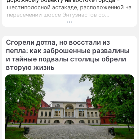
шестиполосной эстакаде, расположенной на
пересечении шоссе Энтузиастов со
Свободным проспектом и Большим
Купавенским проездом. В церемонии
открытия принял участие мэр Москвы
Сгорели дотла, но восстали из
Сергей Собянин, который подчеркнул
пепла: как заброшенные развалины
стратегическую важность новой развязки
и тайные подвалы столицы обрели
для разгрузки одного из самых проблемных
вторую жизнь
участков магистрали.