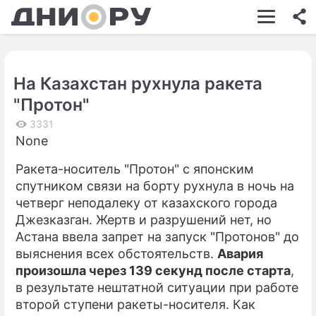
ШОУ-БИЗНЕС
АВТО
На Казахстан рухнула ракета
КИНО
"Протон"
НЕДВИЖИМОСТЬ
3331
None
ЗДОРОВЬЕ
Ракета-носитель "Протон" с японским
ЭКОНОМИКА
спутником связи на борту рухнула в ночь на
ПРОИСШЕСТВИЯ
четверг неподалеку от казахского города
Джезказган. Жертв и разрушений нет, но
СОННИК
Астана ввела запрет на запуск "Протонов" до
выяснения всех обстоятельств.
Авария
СТИЛЬ ЖИЗНИ
произошла через 139 секунд после старта
,
СЕРИАЛЫ
в результате нештатной ситуации при работе
второй ступени ракеты-носителя. Как
ИГРЫ