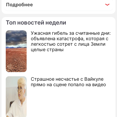
Подробнее
Топ новостей недели
Ужасная гибель за считанные дни:
По теме
объявлена катастрофа, которая с
легкостью сотрет с лица Земли
Продолжение: Госдума
целые страны
отложила рассмотрение
вопроса о рекламе пива на ТВ
Страшное несчастье с Вайкуле
прямо на сцене попало на видео
Володин поставил Думе задачи на
весеннюю сессию