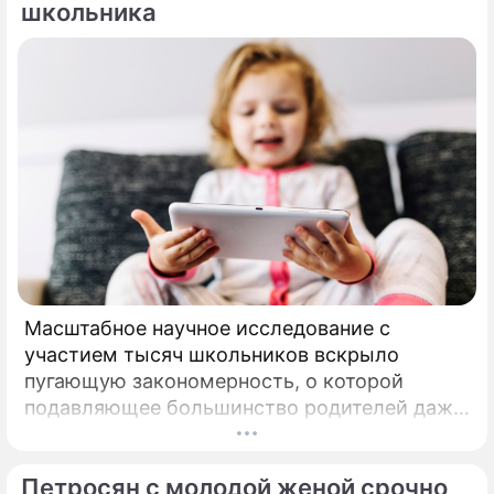
школьника
Масштабное научное исследование с
участием тысяч школьников вскрыло
пугающую закономерность, о которой
подавляющее большинство родителей даже
не догадывалось. Привычка дарить ребенку
смартфон с беспрепятственным доступом к
Петросян с молодой женой срочно
социальным сетям в младшем