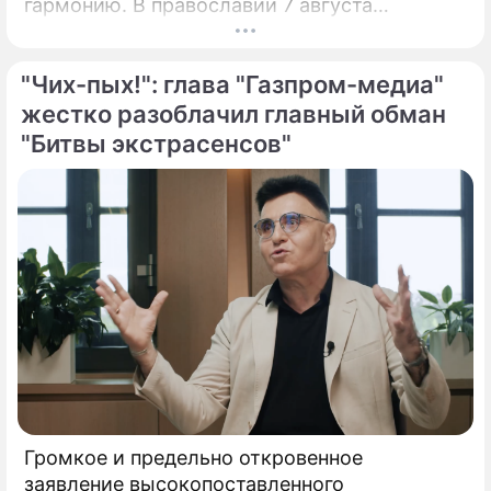
гармонию. В православии 7 августа
почитают память праведной Анны, матери
Пресвятой Богородицы.
"Чих-пых!": глава "Газпром-медиа"
жестко разоблачил главный обман
"Битвы экстрасенсов"
Громкое и предельно откровенное
заявление высокопоставленного