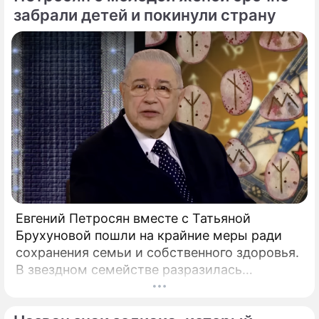
подростковом возрасте обворачивается
забрали детей и покинули страну
скрытым провалом в учебе.
Евгений Петросян вместе с Татьяной
Брухуновой пошли на крайние меры ради
сохранения семьи и собственного здоровья.
В звездном семействе разразилась
настоящая тихая драма, которая вынудила
артистов действовать без промедления.