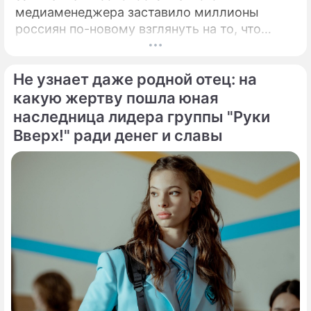
медиаменеджера заставило миллионы
россиян по-новому взглянуть на то, что
годами происходит на экране главного
развлекательного телеканала страны.
Не узнает даже родной отец: на
Генеральный директор мощнейшего
холдинга "Газпром-медиа" Александр Жаров
какую жертву пошла юная
решился на неожидаемый и крайне острый
наследница лидера группы "Руки
демарш.
Вверх!" ради денег и славы