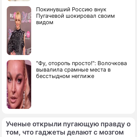
Какие законы приняла Госдума в
Покинувший Россию внук
Пугачевой шокировал своим
осеннюю сессию
видом
Сюжеты
Госдума седьмого созыва
Вячеслав Викторович Володин
председатель Госдумы России
"Фу, оторопь просто!": Волочкова
вывалила срамные места в
бесстыдном неглиже
Ученые открыли пугающую правду о
том, что гаджеты делают с мозгом