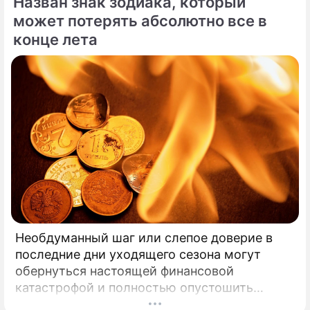
Назван знак зодиака, который
может потерять абсолютно все в
конце лета
Необдуманный шаг или слепое доверие в
последние дни уходящего сезона могут
обернуться настоящей финансовой
катастрофой и полностью опустошить
кошелек. Известная шаманка и ясновидящая