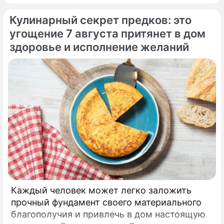
Кажетта Ахметжанова выступила с
Кулинарный секрет предков: это
экстренным предупреждением для всех, кто
привык легкомысленно относиться к своим
угощение 7 августа притянет в дом
сбережениям.
здоровье и исполнение желаний
Каждый человек может легко заложить
прочный фундамент своего материального
благополучия и привлечь в дом настоящую