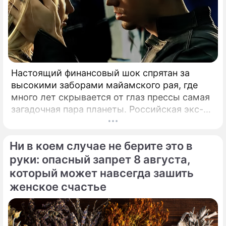
Настоящий финансовый шок спрятан за
высокими заборами майамского рая, где
много лет скрывается от глаз прессы самая
загадочная пара планеты. Российская экс-
теннисистка Анна Курникова и испанский
поп-идол Энрике Иглесиас уже больше
Ни в коем случае не берите это в
двадцати лет удерживают статус одной из
самых закрытых и непубличных пар
руки: опасный запрет 8 августа,
мирового шоу-бизнеса.
который может навсегда зашить
женское счастье