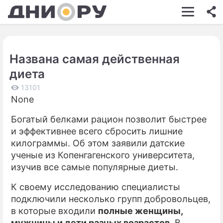
ШОУ-БИЗНЕС
АВТО
Названа самая действенная
КИНО
диета
НЕДВИЖИМОСТЬ
13101
None
ЗДОРОВЬЕ
Богатый белками рацион позволит быстрее
ЭКОНОМИКА
и эффективнее всего сбросить лишние
ПРОИСШЕСТВИЯ
килограммы. Об этом заявили датские
ученые из Копенгагенского университета,
СОННИК
изучив все самые популярные диеты.
СТИЛЬ ЖИЗНИ
К своему исследованию специалисты
подключили несколько групп добровольцев,
СЕРИАЛЫ
в которые входили
полные женщины,
ИГРЫ
мужчины и дети разных возрастов
. В