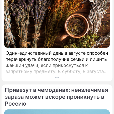
Один-единственный день в августе способен
перечеркнуть благополучие семьи и лишить
женщин удачи, если прикоснуться к
запретному предмету. В субботу, 8 августа,
православная церковь молитвенно чтит
память святых священномучеников
Привезут в чемоданах: неизлечимая
Ермолая, Ермиппа и Ермократа, иереев
Никомидийских.
зараза может вскоре проникнуть в
Россию