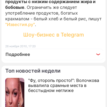
продукты с низким содержанием жира и
бобовые
. Ограничить же следует
употребление продуктов, богатых
крахмалом - белый хлеб и белый рис, пишут
"Известия.ру"
.
Шоу-бизнес в Telegram
26 ноября 2010, 17:20
Подробнее
Топ новостей недели
"Фу, оторопь просто!": Волочкова
По теме
вывалила срамные места в
бесстыдном неглиже
Продолжение: Ученые
одобрили еду из клонов