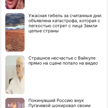
Ужасная гибель за считанные дни:
Ученые создали телефон для похудения
объявлена катастрофа, которая с
легкостью сотрет с лица Земли
Найден способ похудеть быстро и без
целые страны
затрат
Врачи нашли новый способ быстро
похудеть
Страшное несчастье с Вайкуле
прямо на сцене попало на видео
Сюжеты
Здоровье
Покинувший Россию внук
Пугачевой шокировал своим