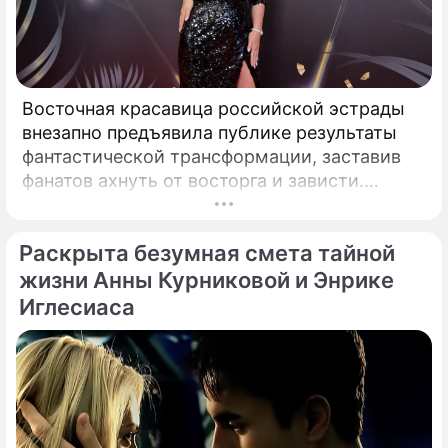
Восточная красавица российской эстрады
внезапно предъявила публике результаты
фантастической трансформации, заставив
фанатов ахнуть от восторга и зависти.
Знаменитая певица Жасмин всегда
славилась аппетитными восточными
Раскрыта безумная смета тайной
формами, однако ее свежие снимки
спровоцировали настоящую бурю в Сети.
жизни Анны Курниковой и Энрике
Иглесиаса