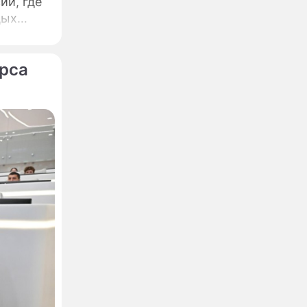
ии, где
дых
урса