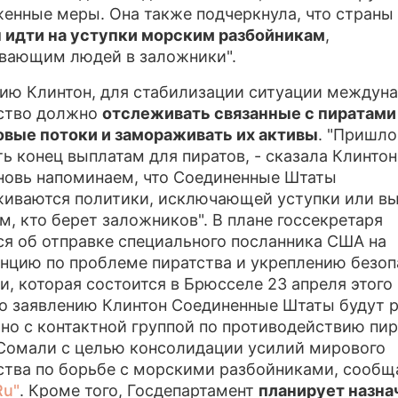
енные меры. Она также подчеркнула, что страны 
ПРЕСС-РЕЛИЗЫ
идти на уступки морским разбойникам
,
вающим людей в заложники".
О ПРОЕКТЕ
ию Клинтон, для стабилизации ситуации междун
ство должно
отслеживать связанные с пиратами
вые потоки и замораживать их активы
. "Пришло
ь конец выплатам для пиратов, - сказала Клинтон
новь напоминаем, что Соединенные Штаты
иваются политики, исключающей уступки или в
ем, кто берет заложников". В плане госсекретаря
ся об отправке специального посланника США на
нцию по проблеме пиратства и укреплению безоп
и, которая состоится в Брюсселе 23 апреля этого 
о заявлению Клинтон Соединенные Штаты будут р
но с контактной группой по противодействию пир
Сомали с целью консолидации усилий мирового
тва по борьбе с морскими разбойниками, сооб
Ru"
. Кроме того, Госдепартамент
планирует назна