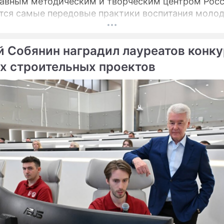
лавным методическим и творческим центром Росс
ся самые передовые практики воспитания моло
в.
й Собянин наградил лауреатов конк
х строительных проектов