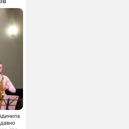
ов
ъединила
 давно