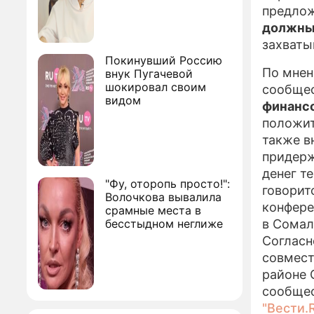
предлож
должны 
захваты
Покинувший Россию
По мнен
внук Пугачевой
шокировал своим
сообще
видом
финансо
положит
также в
придерж
денег т
"Фу, оторопь просто!":
говорит
Волочкова вывалила
конфере
срамные места в
бесстыдном неглиже
в Сомал
Согласн
совмест
районе 
сообщес
"Вести.