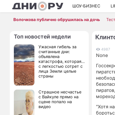
ШОУ-БИЗНЕС
L
Волочкова публично обрушилась на дочь
Тес
Топ новостей недели
Клинт
Ужасная гибель за
4987
считанные дни:
None
объявлена
катастрофа, которая
Госсекр
с легкостью сотрет с
лица Земли целые
пиратст
страны
необход
безопас
пиратов
Страшное несчастье
мореход
с Вайкуле прямо на
сцене попало на
видео
"Хотя н
боротьс