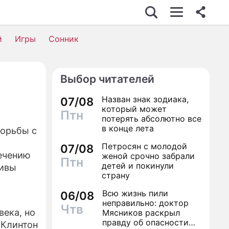
й
Игры
Сонник
Выбор читателей
Назван знак зодиака,
07/08
который может
Птн
потерять абсолютно все
в конце лета
борьбы с
Петросян с молодой
07/08
ечению
женой срочно забрали
Птн
детей и покинули
тивы
страну
Всю жизнь пили
06/08
неправильно: доктор
Чтв
века, но
Мясников раскрыл
правду об опасности
 Клинтон