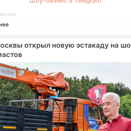
Шоу-бизнес в Telegram
09, 12:25
нее
осквы открыл новую эстакаду на шо
иастов
ме
зы взяли в плен пиратов
Пираты Сомали подали в
Германию
 атаковали гуманитарный
ША