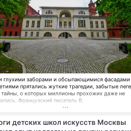
и глухими заборами и обсыпающимися фасадами
етиями прятались жуткие трагедии, забытые лег
 тайны, о которых миллионы прохожих даже не
ались. Французский писатель В.
оги детских школ искусств Москвы