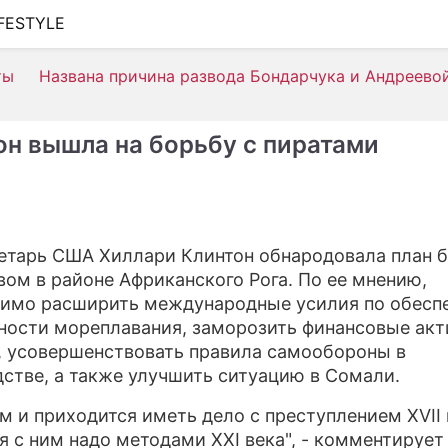
IFESTYLE
ШОУ-БИЗНЕС
ты
Названа причина развода Бондарчука и Андреево
АВТО
КИНО
он вышла на борьбу с пиратами
НЕДВИЖИМОСТЬ
ЗДОРОВЬЕ
ЭКОНОМИКА
етарь США Хиллари Клинтон обнародовала план 
вом в районе Африканского Рога. По ее мнению,
ПРОИСШЕСТВИЯ
имо расширить международные усилия по обесп
СОННИК
ности мореплавания, заморозить финансовые ак
, усовершенствовать правила самообороны в
СТИЛЬ ЖИЗНИ
стве, а также улучшить ситуацию в Сомали.
СЕРИАЛЫ
ам и приходится иметь дело с преступлением XVII 
я с ним надо методами XXI века", - комментирует
ИГРЫ