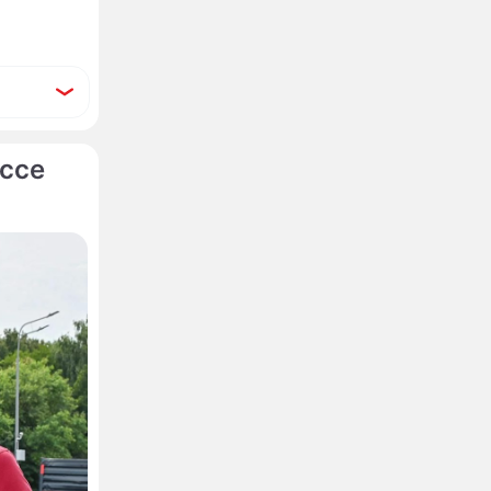
ссе
 суд на