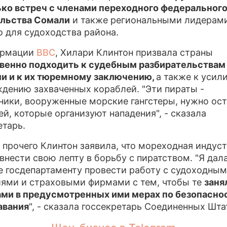
ко встреч с членами переходного федеральног
ельства Сомали
и также региональными лидерам
о для судоходства района.
ормации
BBC
, Хилари Клинтон призвала страны
венно подходить к судебным разбирательствам
и и к их тюремному заключению,
а также к усил
дению захваченных кораблей. "Эти пираты -
ники, вооруженные морские гангстеры, нужно ос
ей, которые организуют нападения", - сказала
етарь.
прочего Клинтон заявила, что мореходная индус
внести свою лепту в борьбу с пиратством. "Я дал
е госдепартаменту провести работу с судоходны
ями и страховыми фирмами с тем, чтобы те
заня
ми в предусмотренных ими мерах по безопасно
авания
", - сказала госсекретарь Соединенных Шта