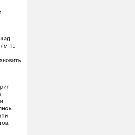
о
и
 над
иям по
тановить
трия
а
ми
лись
сти
тов.