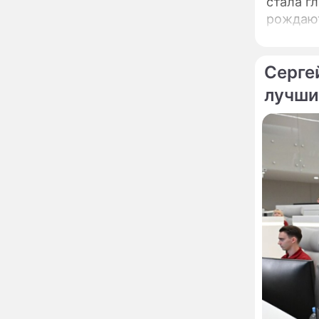
стала г
Бородина едва не увела
чужого мужа на красной
рождают
дорожке
таланто
Депутат Чаплин
15:14
предложил запретить
мойку машин и
Серге
торговлю во дворах
лучши
Внезапно отменивший
15:08
концерты Григорий Лепс
сделал важное
заявление
"Четырех мужей
13:36
похоронила": Шаляпин
увлекся тяжелобольной
сказочно богатой дамой
Павильоны здоровья с
12:46
бесплатной экспресс-
диагностикой
открываются в центре
Москвы
Ученые нашли способ
11:49
заблокировать самые