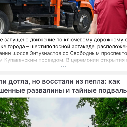
е запущено движение по ключевому дорожному 
оке города – шестиполосной эстакаде, расположе
ении шоссе Энтузиастов со Свободным проспект
енским проездом. В церемонии открытия принял
 мэр Москвы Сергей Собянин, который подчеркну
ическую важность новой развязки для разгрузки 
и дотла, но восстали из пепла: как
х проблемных участков магистрали.
шенные развалины и тайные подвал
цы обрели вторую жизнь