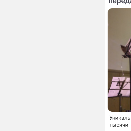
перед
глупость!": разъяренная
Волочкова публично
унизила дочь и зятя
Уехавшая из России
10:55
Пугачева перенесла
тяжелейшую операцию
Неожиданно всплыла
09:28
пикантная причина
развода Паулины
Андреевой и Федора
Бондарчука
Огонь с небес сожжет
00:22
урожай и дом:
страшный запрет 6
августа, о котором
молчат старики
От Преснякова до
18:13
Байсарова: сияющая
Орбакайте вывезла в
Европу всех детей от
разных мужчин
Уникаль
"Срочно выходить из
17:19
тысячи 
роли": перепуганная