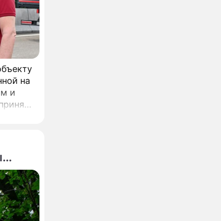
объекту
нной на
ом и
л
одного
ы