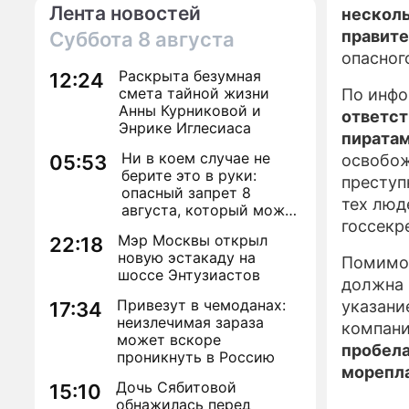
Лента новостей
несколь
правит
Суббота
8 августа
опасног
Раскрыта безумная
12:24
смета тайной жизни
По инф
Анны Курниковой и
ответст
Энрике Иглесиаса
пиратам
Ни в коем случае не
05:53
освобож
берите это в руки:
преступ
опасный запрет 8
тех люд
августа, который может
госсекр
навсегда зашить
Мэр Москвы открыл
22:18
женское счастье
новую эстакаду на
Помимо 
шоссе Энтузиастов
должна 
Привезут в чемоданах:
указани
17:34
неизлечимая зараза
компани
может вскоре
пробела
проникнуть в Россию
морепл
Дочь Сябитовой
15:10
обнажилась перед