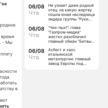
антибиотиков
"
не
Не узнает даже родной
06/08
отец: на какую жертву
Чтв
пошла юная наследница
лидера группы "Руки
Вверх!" ради денег и
ародное
"Чих-пых!": глава
06/08
славы
"Газпром-медиа"
Чтв
 время
жестко разоблачил
главный обман "Битвы
. - Мы
экстрасенсов"
Асбест и хаос
06/08
ыплату
итальянской
Чтв
металлургии: главный
завод Европы под
угрозой закрытия из-за
асности
евробюрократии
года.
аботать
атству в
щают
чить