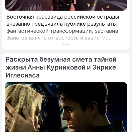
Восточная красавица российской эстрады
внезапно предъявила публике результаты
фантастической трансформации, заставив
фанатов ахнуть от восторга и зависти.
Знаменитая певица Жасмин всегда
славилась аппетитными восточными
Раскрыта безумная смета тайной
формами, однако ее свежие снимки
спровоцировали настоящую бурю в Сети.
жизни Анны Курниковой и Энрике
Иглесиаса