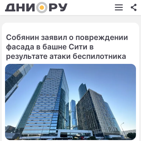
ШОУ-БИЗНЕС
АВТО
Собянин заявил о повреждении
КИНО
фасада в башне Сити в
НЕДВИЖИМОСТЬ
результате атаки беспилотника
ЗДОРОВЬЕ
ЭКОНОМИКА
ПРОИСШЕСТВИЯ
СОННИК
СТИЛЬ ЖИЗНИ
СЕРИАЛЫ
ИГРЫ