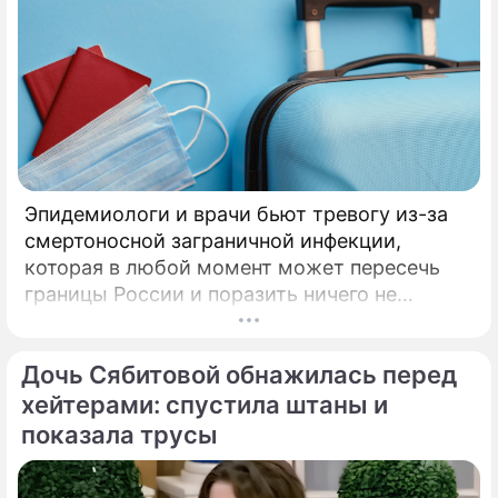
Эпидемиологи и врачи бьют тревогу из-за
смертоносной заграничной инфекции,
которая в любой момент может пересечь
границы России и поразить ничего не
подозревающих граждан. Россию
предупредили о реальной и крайне опасной
Дочь Сябитовой обнажилась перед
угрозе: в страну могут завезти неизлечимый
и смертоносный вирус Бурбон.
хейтерами: спустила штаны и
показала трусы