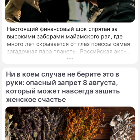
Настоящий финансовый шок спрятан за
высокими заборами майамского рая, где
много лет скрывается от глаз прессы самая
загадочная пара планеты. Российская экс-
теннисистка Анна Курникова и испанский
поп-идол Энрике Иглесиас уже больше
Ни в коем случае не берите это в
двадцати лет удерживают статус одной из
самых закрытых и непубличных пар
руки: опасный запрет 8 августа,
мирового шоу-бизнеса.
который может навсегда зашить
женское счастье