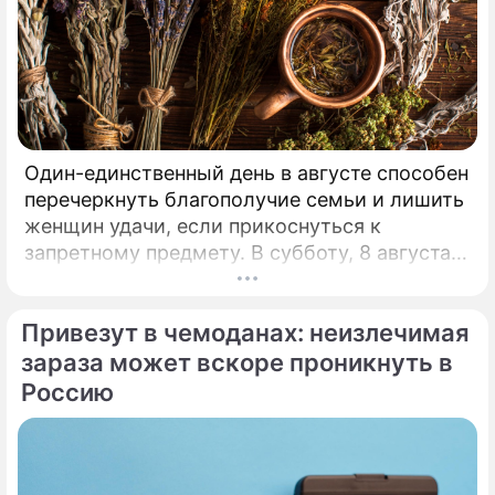
Один-единственный день в августе способен
перечеркнуть благополучие семьи и лишить
женщин удачи, если прикоснуться к
запретному предмету. В субботу, 8 августа,
православная церковь молитвенно чтит
память святых священномучеников
Привезут в чемоданах: неизлечимая
Ермолая, Ермиппа и Ермократа, иереев
Никомидийских.
зараза может вскоре проникнуть в
Россию