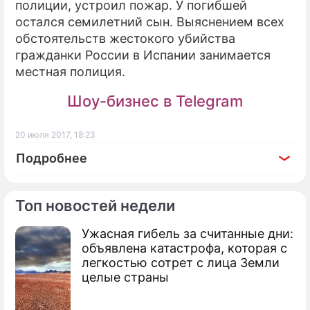
полиции, устроил пожар. У погибшей
остался семилетний сын. Выяснением всех
ПРЕСС-РЕЛИЗЫ
обстоятельств жестокого убийства
О ПРОЕКТЕ
гражданки России в Испании занимается
местная полиция.
Шоу-бизнес в Telegram
20 июля 2017, 18:23
Подробнее
Топ новостей недели
Ужасная гибель за считанные дни:
объявлена катастрофа, которая с
легкостью сотрет с лица Земли
целые страны