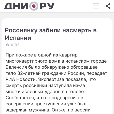
ШОУ-БИЗНЕС
АВТО
Россиянку забили насмерть в
КИНО
Испании
НЕДВИЖИМОСТЬ
4192
ЗДОРОВЬЕ
При пожаре в одной из квартир
многоквартирного дома в испанском городе
ЭКОНОМИКА
Валенсия было обнаружено обгоревшее
ПРОИСШЕСТВИЯ
тело 32-летней гражданки России, передает
РИА Новости. Экспертиза показала, что
СОННИК
смерть россиянки наступила из-за
многочисленных ударов по голове.
СТИЛЬ ЖИЗНИ
Сообщается, что по подозрению в
СЕРИАЛЫ
совершении преступления уже был
задержан мужчина. Он же, по версии
ИГРЫ