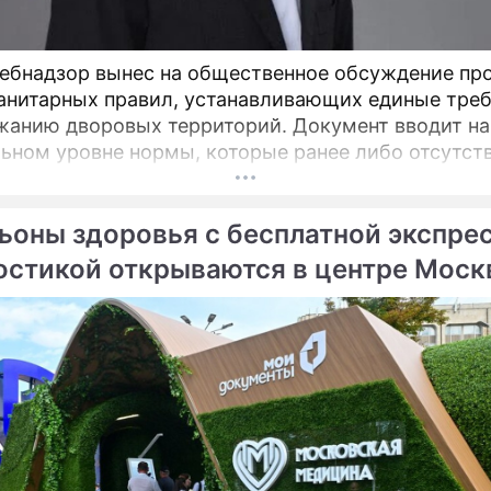
ебнадзор вынес на общественное обсуждение пр
анитарных правил, устанавливающих единые тре
ю дворовых территорий. Документ вводит на
ьном уровне нормы, которые ранее либо отсутст
актовались по-разному, пояснил депутат Госдумы
атель Союза дачников Подмосковья» Никита Чапл
ьоны здоровья с бесплатной экспре
остикой открываются в центре Мос