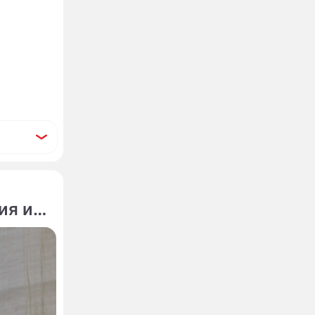
ия из-
чнет
ия на
онов