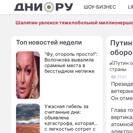
ШОУ-БИЗНЕС
L
Шаляпин увлекся тяжелобольной миллионерш
Топ новостей недели
Путин
оборо
"Фу, оторопь просто!":
Волочкова вывалила
срамные места в
бесстыдном неглиже
2561
Президе
ветеран
Он отме
Ужасная гибель за
Глава го
считанные дни:
вертика
объявлена
катастрофа, которая
атомной
с легкостью сотрет с
электро