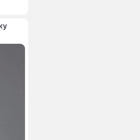
азвание,
ку