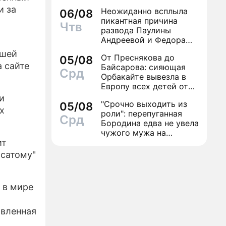
и за
Неожиданно всплыла
06/08
пикантная причина
Чтв
развода Паулины
Андреевой и Федора
Бондарчука
ашей
От Преснякова до
05/08
 сайте
Байсарова: сияющая
Срд
Орбакайте вывезла в
Европу всех детей от
разных мужчин
и
"Срочно выходить из
05/08
х
роли": перепуганная
Срд
Бородина едва не увела
чужого мужа на
ит
красной дорожке
осатому"
ю в мире
овленная