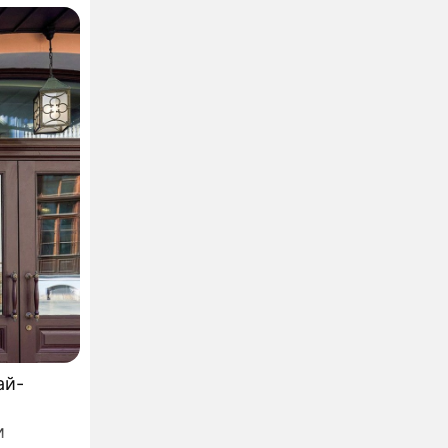
ай-
и