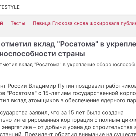
IFESTYLE
ШОУ-БИЗНЕС
ей
Тесты
Певица Глюкоза снова шокировала публи
АВТО
КИНО
 отметил вклад "Росатома" в укрепл
НЕДВИЖИМОСТЬ
носпособности страны
ЗДОРОВЬЕ
ЭКОНОМИКА
нт России Владимир Путин поздравил работников
ПРОИСШЕСТВИЯ
ов "Росатома" с 15-летием государственной корп
СОННИК
тил вклад атомщиков в обеспечение ядерного пар
СТИЛЬ ЖИЗНИ
сударства заявил, что за 15 лет была создана
льно интегрированная корпорация с полным цикл
СЕРИАЛЫ
 энергетике – от добычи урана до строительства
станций. Президент обратил внимание на сущест
ИГРЫ