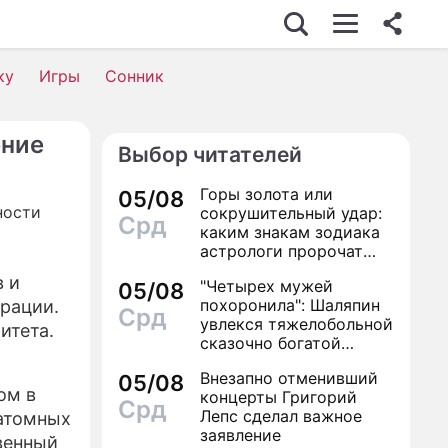
ку
Игры
Сонник
ение
Выбор читателей
Горы золота или
05/08
сокрушительный удар:
Срд
каким знакам зодиака
астрологи пророчат
счастье, а кому нищету
 и
"Четырех мужей
05/08
похоронила": Шаляпин
орации.
Срд
увлекся тяжелобольной
итета.
сказочно богатой
дамой
Внезапно отменивший
05/08
ом в
концерты Григорий
Срд
Лепс сделал важное
 атомных
заявление
венный