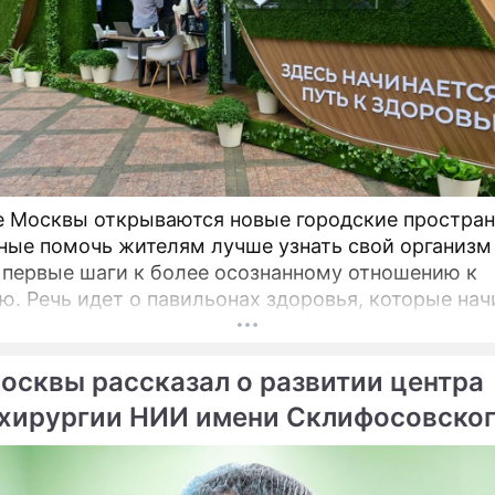
е Москвы открываются новые городские простран
ные помочь жителям лучше узнать свой организм
 первые шаги к более осознанному отношению к
оторые начинают
на столичных бульварах в рамках масштабного
ого проекта «Лето в Москве».
осквы рассказал о развитии центра
хирургии НИИ имени Склифосовско