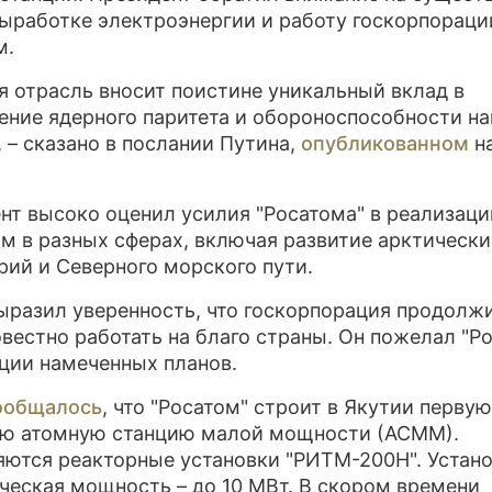
выработке электроэнергии и работу госкорпораци
ПРЕСС-РЕЛИЗЫ
м.
О ПРОЕКТЕ
я отрасль вносит поистине уникальный вклад в
ение ядерного паритета и обороноспособности н
, – сказано в послании Путина,
опубликованном
на
нт высоко оценил усилия "Росатома" в реализаци
м в разных сферах, включая развитие арктически
рий и Северного морского пути.
ыразил уверенность, что госкорпорация продолж
вестно работать на благо страны. Он пожелал "Р
ции намеченных планов.
ообщалось
, что "Росатом" строит в Якутии перву
ю атомную станцию малой мощности (АСММ).
ются реакторные установки "РИТМ-200Н". Устан
ческая мощность – до 10 МВт. В скором времени