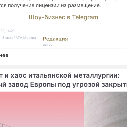
ся получение лицензии на размещение.
Шоу-бизнес в Telegram
22, 14:21
л Зыков / АГН Москва
Редакция
автор
нее
т и хаос итальянской металлургии:
ый завод Европы под угрозой закрыт
ме
робюрократии
ом" в начале 2023 года
"Росатом" в 2023 году на
т лицензию на первую
поставки медоборудован
наземную АЭС
базе ускорителя электр