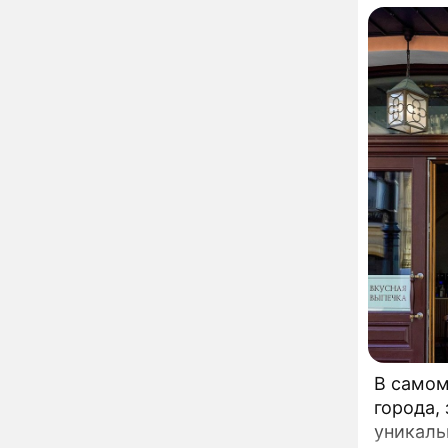
Моск
развода Паулины
Андреевой и Федора
Бондарчука
Огонь с небес сожжет
00:22
урожай и дом:
страшный запрет 6
августа, о котором
молчат старики
От Преснякова до
18:13
Байсарова: сияющая
Орбакайте вывезла в
Европу всех детей от
разных мужчин
"Срочно выходить из
17:19
роли": перепуганная
Бородина едва не увела
чужого мужа на красной
дорожке
Депутат Чаплин
15:14
предложил запретить
мойку машин и
В самом
торговлю во дворах
города,
Внезапно отменивший
15:08
уникаль
концерты Григорий Лепс