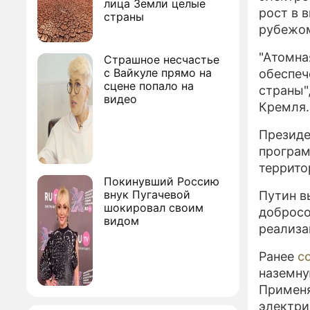
лица Земли целые
рост в 
страны
рубежо
"Атомна
Страшное несчастье
с Вайкуле прямо на
обеспеч
сцене попало на
страны"
видео
Кремля.
Президе
програм
террито
Покинувший Россию
внук Пугачевой
Путин в
шокировал своим
добросо
видом
реализа
Ранее
с
наземну
Применя
электри