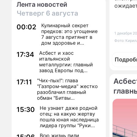
Лента новостей
ожидает
Четверг
6 августа
Кулинарный секрет
00:02
предков: это угощение
1 декабря 20
7 августа притянет в
Фото: Кирил
дом здоровье и
исполнение желаний
Асбест и хаос
17:34
итальянской
Подроб
металлургии: главный
завод Европы под
угрозой закрытия из-за
Асбес
"Чих-пых!": глава
17:11
евробюрократии
"Газпром-медиа" жестко
главн
разоблачил главный
По те
обман "Битвы
за ев
экстрасенсов"
"Росат
Не узнает даже родной
15:30
получи
отец: на какую жертву
пошла юная наследница
малую 
лидера группы "Руки
Вверх!" ради денег и
Всю жизнь пили