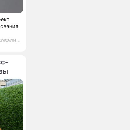
оект
бования
вовали,
,
ин.
сс-
квы