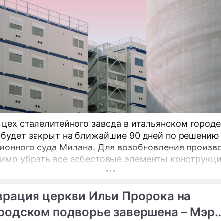
 цех сталелитейного завода в итальянском городе
 будет закрыт на ближайшие 90 дней по решению
ионного суда Милана. Для возобновления произв
имо убрать все асбестовые элементы конструкци
вания из цеха, сообщает портал Eurometal.
гический завод компании Acciaierie d'Italia (ADI),
врация церкви Ильи Пророка на
ой как Ilva (Ильва), является крупнейшим на терр
родском подворье завершена – Мэр