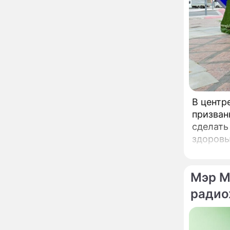
вернули исторический
облик
Собянин: Московские
13:29
проекты помогают
развитию регионов
Застуканный с поличным
12:14
Ваня Дмитриенко
жестко подставил
родную сестру
В центр
В Котельниках к началу
10:50
призван
учебного года откроют
сделать
образовательный
здоровью. Речь идет о павильонах здоровья, к
комплекс почти на 2,5
тысячи мест
работу 
В сауну с 22-летним
10:47
городск
юношей: неузнаваемая
Мэр М
Жанна Агузарова
ошарашила отдыхом с
радио
молодым фаворитом
В одном бюстгальтере и
09:17
заклепках: скандальная
Глюкоза ошарашила