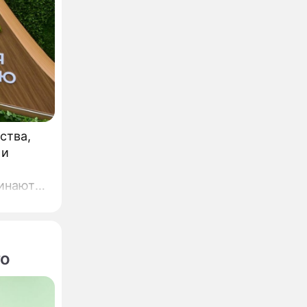
ства,
 и
го