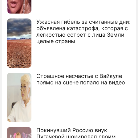
Жириновского
Ужасная гибель за считанные дни:
объявлена катастрофа, которая с
легкостью сотрет с лица Земли
Жириновский хочет заморозить свое
целые страны
тело после смерти
Жириновский: Экономика России
никогда не восстановится после ковида
Страшное несчастье с Вайкуле
прямо на сцене попало на видео
Владимир Вольфович
Жириновский
политический деятель, депутат Госдумы России
Покинувший Россию внук
Пугачевой шокировал своим