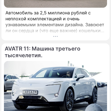
Автомобиль за 2,5 миллиона рублей с
неплохой комплектацией и очень
узнаваемыми элементами дизайна. Завоюет
ли он сердца и (что еще важнее) кошельки
российских автолюбителей? Давайте
посмотрим. КАК ВЫГЛЯДИТ: Внешность у
AVATR 11: Машина третьего
автомобиля, выпускаемого китайским
концерном FAW, заслуживает высших
тысячелетия.
оценок в своем бюджете.