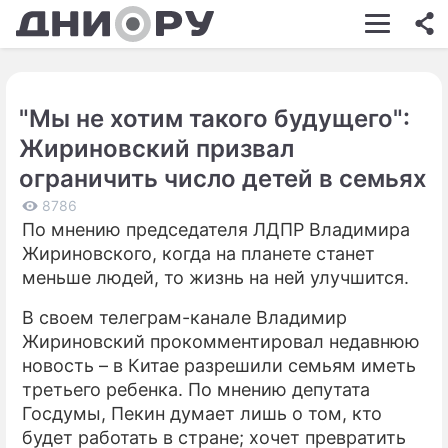
ШОУ-БИЗНЕС
АВТО
"Мы не хотим такого будущего":
КИНО
Жириновский призвал
НЕДВИЖИМОСТЬ
ограничить число детей в семьях
ЗДОРОВЬЕ
8786
По мнению председателя ЛДПР Владимира
ЭКОНОМИКА
Жириновского, когда на планете станет
меньше людей, то жизнь на ней улучшится.
ПРОИСШЕСТВИЯ
В своем телеграм-канале Владимир
СОННИК
Жириновский прокомментировал недавнюю
новость – в Китае разрешили семьям иметь
СТИЛЬ ЖИЗНИ
третьего ребенка. По мнению депутата
СЕРИАЛЫ
Госдумы, Пекин думает лишь о том, кто
будет работать в стране; хочет превратить
ИГРЫ