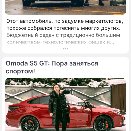
Этот автомобиль, по задумке маркетологов,
похоже собрался потеснить многих других.
Бюджетный седан с традиционно большим
количеством технологических фишек и
приспособлений бодро зашел на российский
рынок. КАК ВЫГЛЯДИТ: Сравнение
Omoda S5 GT: Пора заняться
автомобилей Geely с Volvo уже давно не
новость: вы только посмотрите хотя бы на
спортом!
решетку радиатора, но тут есть и много
других ассоциаций.