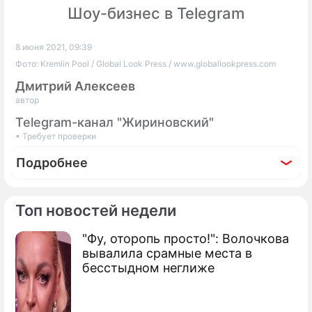
Шоу-бизнес в Telegram
8 июня 2021, 09:39
Фото: Kremlin Pool / Global Look Press / www.globallookpress.com
Дмитрий Алексеев
автор
Telegram-канал "Жириновский"
• Требует проверки
Подробнее
Топ новостей недели
"Фу, оторопь просто!": Волочкова
По теме
вывалила срамные места в
бесстыдном неглиже
Продолжение: "Как
Навальный": Стало известно о
попытке Германии завербовать