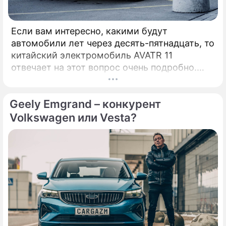
Если вам интересно, какими будут
автомобили лет через десять-пятнадцать, то
китайский электромобиль AVATR 11
отвечает на этот вопрос очень подробно.
Начнем с того, что AVATR является дочерней
структурой Changan, автоконцерна с
Geely Emgrand – конкурент
большим опытом производства
автомобилей.
Volkswagen или Vesta?