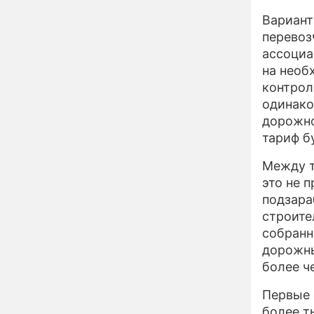
увлекся тяжелобольной
Вариант
сказочно богатой дамой
перевоз
Павильоны здоровья с
12:46
ассоциа
бесплатной экспресс-
на необ
диагностикой
контрол
открываются в центре
Москвы
одинако
Ученые нашли способ
11:49
дорожно
заблокировать самые
тариф б
страшные воспоминания
Горы золота или
09:26
Между т
сокрушительный удар:
это не 
каким знакам зодиака
подзара
астрологи пророчат
счастье, а кому нищету
строите
Ни в коем случае не
00:10
собранн
нарушайте этот
дорожны
страшный запрет 5
августа – уйдут любовь
более ч
и деньги
Мэр Москвы рассказал о
19:17
Первые 
развитии центра
более т