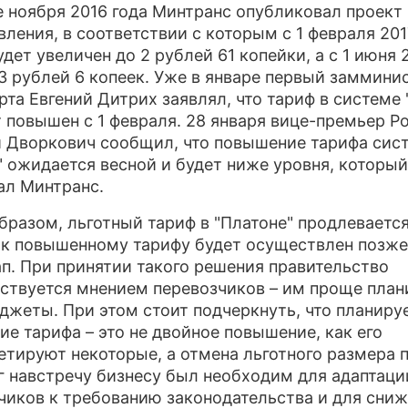
е ноября 2016 года Минтранс опубликовал проект
вления, в соответствии с которым с 1 февраля 201
дет увеличен до 2 рублей 61 копейки, а с 1 июня 
 3 рублей 6 копеек. Уже в январе первый заммини
рта Евгений Дитрих заявлял, что тариф в системе 
т повышен с 1 февраля. 28 января вице-премьер Р
 Дворкович сообщил, что повышение тарифа сис
" ожидается весной и будет ниже уровня, который
ал Минтранс.
бразом, льготный тариф в "Платоне" продлевается
 к повышенному тарифу будет осуществлен позже,
ап. При принятии такого решения правительство
ствуется мнением перевозчиков – им проще план
джеты. При этом стоит подчеркнуть, что планиру
ие тарифа – это не двойное повышение, как его
етируют некоторые, а отмена льготного размера 
г навстречу бизнесу был необходим для адаптаци
чиков к требованию законодательства и для сни