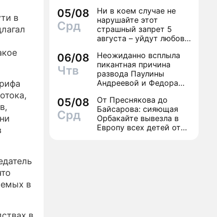
Ни в коем случае не
05/08
ти в
нарушайте этот
Срд
длагал
страшный запрет 5
августа – уйдут любовь
и деньги
акое
Неожиданно всплыла
06/08
пикантная причина
Чтв
развода Паулины
Андреевой и Федора
арифа
Бондарчука
отока,
От Преснякова до
05/08
в,
Байсарова: сияющая
Срд
они
Орбакайте вывезла в
Европу всех детей от
в
разных мужчин
едатель
что
аемых в
дствах в