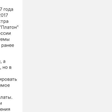
7 года
2017
стра
"Платон"
оссии
темы
 ранее
, а
 но в
ировать
емое
платы.
и
жения