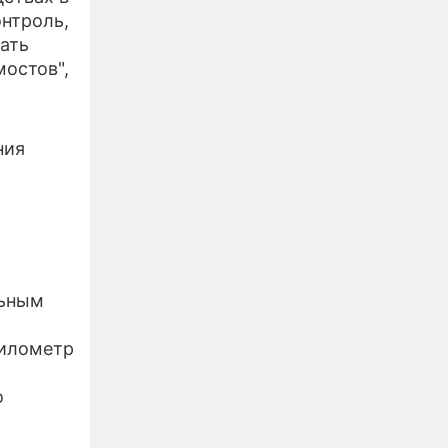
нтроль,
ать
мостов",
ния
льным
километр
о