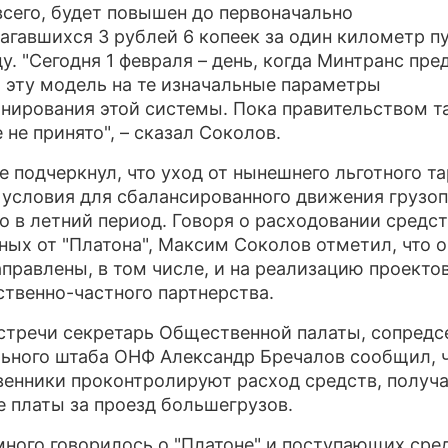
всего, будет повышен до первоначально
агавшихся 3 рублей 6 копеек за один километр пу
ПРЕСС-РЕЛИЗЫ
ду. "Сегодня 1 февраля – день, когда Минтранс пре
О ПРОЕКТЕ
 эту модель на те изначальные параметры
нирования этой системы. Пока правительством т
 не принято", – сказал Соколов.
е подчеркнул, что уход от нынешнего льготного т
 условия для сбалансированного движения грузоп
о в летний период. Говоря о расходовании средст
ных от "Платона", Максим Соколов отметил, что 
аправлены, в том числе, и на реализацию проекто
ственно-частного партнерства.
стречи секретарь Общественной палаты, сопредс
ьного штаба ОНФ Александр Бречалов сообщил, 
енники проконтролируют расход средств, получ
е платы за проезд большегрузов.
много говорилось о "Платоне" и поступающих сре