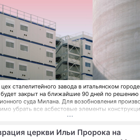
 цех сталелитейного завода в итальянском городе
 будет закрыт на ближайшие 90 дней по решению
ионного суда Милана. Для возобновления произв
имо убрать все асбестовые элементы конструкци
вания из цеха, сообщает портал Eurometal.
гический завод компании Acciaierie d'Italia (ADI),
врация церкви Ильи Пророка на
ой как Ilva (Ильва), является крупнейшим на терр