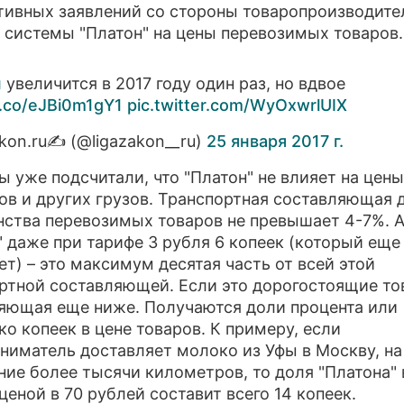
тивных заявлений со стороны товаропроизводите
 системы "Платон" на цены перевозимых товаров.
н
увеличится в 2017 году один раз, но вдвое
t.co/eJBi0m1gY1
pic.twitter.com/WyOxwrlUIX
akon.ru✍ (@ligazakon__ru)
25 января 2017 г.
ы уже подсчитали, что "Платон" не влияет на цены
ов и других грузов. Транспортная составляющая 
ства перевозимых товаров не превышает 4-7%. 
" даже при тарифе 3 рубля 6 копеек (который еще
ет) – это максимум десятая часть от всей этой
ртной составляющей. Если это дорогостоящие то
яющая еще ниже. Получаются доли процента или
ко копеек в цене товаров. К примеру, если
ниматель доставляет молоко из Уфы в Москву, на
ние более тысячи километров, то доля "Платона" 
ценой в 70 рублей составит всего 14 копеек.