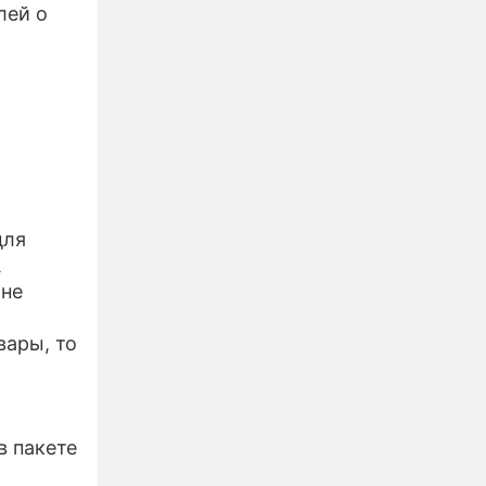
лей о
для
А
 не
вары, то
в пакете