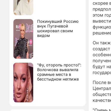
скорее 
предпол
этом го
вывести
Покинувший Россию
внук Пугачевой
функцио
шокировал своим
решение
видом
Он такж
создаст
особенн
получен
"Фу, оторопь просто!":
будут н
Волочкова вывалила
государ
срамные места в
бесстыдном неглиже
После в
Централ
обществ
качеств
"Очень 