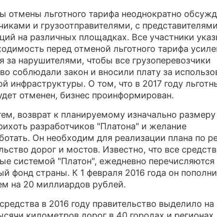
ы отмены льготного тарифа неоднократно обсужд
чиками и грузоотправителями, с представителям
ций на различных площадках. Все участники ука
ходимость перед отменой льготного тарифа усиле
я за нарушителями, чтобы все грузоперевозчики
во соблюдали закон и вносили плату за использо
й инфраструктуры. О том, что в 2017 году льготн
удет отменен, бизнес проинформирован.
ем, возврат к планируемому изначально размеру
прихоть разработчиков "Платона" и желание
ботать. Он необходим для реализации плана по р
льство дорог и мостов. Известно, что все средств
ые системой "Платон", ежедневно перечисляются
й фонд страны. К 1 февраля 2016 года он пополн
ем на 20 миллиардов рублей.
средства в 2016 году правительство выделило на
ысячи километров дорог в 40 городах и регионах,