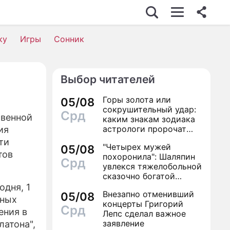
ку
Игры
Сонник
Выбор читателей
Горы золота или
05/08
сокрушительный удар:
Срд
твенной
каким знакам зодиака
астрологи пророчат
ия
счастье, а кому нищету
ти
"Четырех мужей
05/08
тов
похоронила": Шаляпин
Срд
увлекся тяжелобольной
сказочно богатой
дамой
дня, 1
Внезапно отменивший
05/08
ьных
концерты Григорий
Срд
ения в
Лепс сделал важное
заявление
латона",