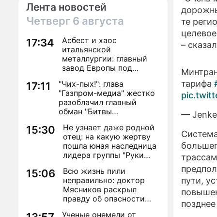
Лента новостей
дорожны
Четверг
6 августа
те реги
целевое
Асбест и хаос
17:34
– сказа
итальянской
металлургии: главный
завод Европы под
Минтран
угрозой закрытия из-за
тарифа
"Чих-пых!": глава
17:11
евробюрократии
"Газпром-медиа" жестко
pic.twi
разоблачил главный
обман "Битвы
— Jenke
экстрасенсов"
Не узнает даже родной
15:30
Система
отец: на какую жертву
большег
пошла юная наследница
лидера группы "Руки
трассам
Вверх!" ради денег и
предпол
Всю жизнь пили
15:06
славы
неправильно: доктор
пути, у
Мясников раскрыл
повышен
правду об опасности
позднее
антибиотиков
Ученые онемели от