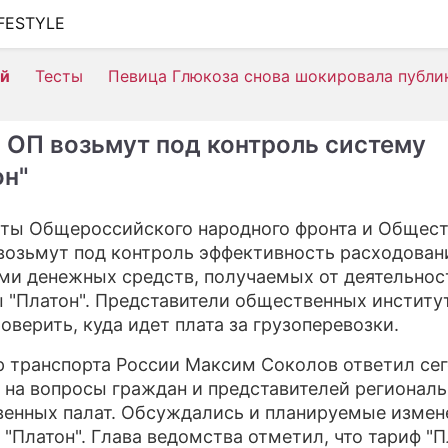
IFESTYLE
ШОУ-БИЗНЕС
ей
Тесты
Певица Глюкоза снова шокировала публи
АВТО
КИНО
 ОП возьмут под контроль систему
НЕДВИЖИМОСТЬ
он"
ЗДОРОВЬЕ
ты Общероссийского народного фронта и Общес
ЭКОНОМИКА
возьмут под контроль эффективность расходован
ми денежных средств, получаемых от деятельнос
ПРОИСШЕСТВИЯ
 "Платон". Представители общественных институ
роверить, куда идет плата за грузоперевозки.
СОННИК
 транспорта России Максим Соколов ответил сего
СТИЛЬ ЖИЗНИ
 на вопросы граждан и представителей регионал
СЕРИАЛЫ
енных палат. Обсуждались и планируемые измен
 "Платон". Глава ведомства отметил, что тариф "П
ИГРЫ