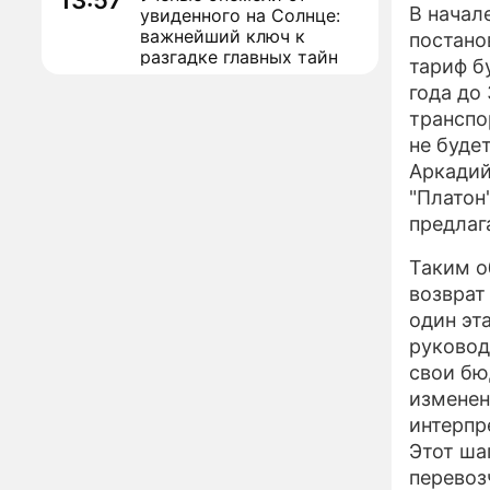
13:57
В начал
увиденного на Солнце:
важнейший ключ к
постано
разгадке главных тайн
тариф бу
года до
Реставрация церкви
13:27
Ильи Пророка на
транспо
Новгородском подворье
не буде
завершена – Мэр
Аркадий
Москвы
"Совершила полнейшую
12:08
"Платон
глупость!": разъяренная
предлаг
Волочкова публично
унизила дочь и зятя
Таким о
Уехавшая из России
10:55
возврат
Пугачева перенесла
один эт
тяжелейшую операцию
руковод
Неожиданно всплыла
09:28
свои бю
пикантная причина
изменен
развода Паулины
интерпр
Андреевой и Федора
Бондарчука
Этот ша
Огонь с небес сожжет
00:22
перевоз
урожай и дом: