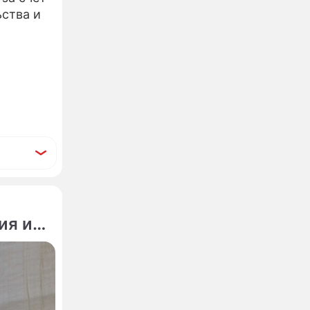
ства и
ия из-
ого