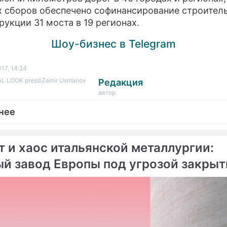
 сборов обеспечено софинансирование строитель
рукции 31 моста в 19 регионах.
Шоу-бизнес в Telegram
17, 14:24
L LOOK press\Zamir Usmanov
Редакция
автор
нее
т и хаос итальянской металлургии:
ый завод Европы под угрозой закрыт
ме
робюрократии
обойщиков обложат
Особенности национальн
м налогом
транзита