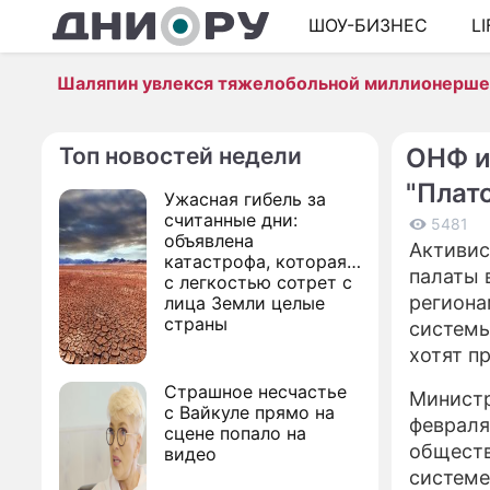
ШОУ-БИЗНЕС
L
Шаляпин увлекся тяжелобольной миллионерш
Топ новостей недели
ОНФ и
"Плат
Ужасная гибель за
считанные дни:
5481
объявлена
Активис
катастрофа, которая
палаты 
с легкостью сотрет с
региона
лица Земли целые
страны
системы
хотят п
Страшное несчастье
Министр
с Вайкуле прямо на
февраля
сцене попало на
обществ
видео
системе