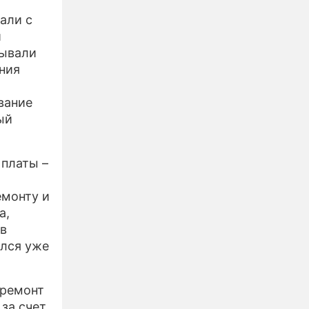
али с
и
зывали
ния
вание
ый
 платы –
емонту и
а,
 в
ился уже
 ремонт
 за счет