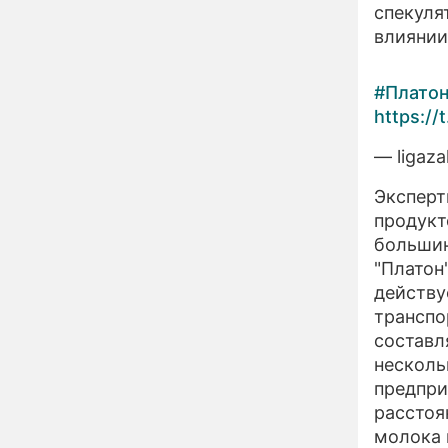
спекуля
страшный запрет 6
августа, о котором
влиянии
молчат старики
От Преснякова до
18:13
Байсарова: сияющая
#Плато
Орбакайте вывезла в
https://
Европу всех детей от
разных мужчин
— ligaz
"Срочно выходить из
17:19
роли": перепуганная
Бородина едва не увела
Эксперт
чужого мужа на красной
продукт
дорожке
большин
Депутат Чаплин
15:14
предложил запретить
"Платон
мойку машин и
действу
торговлю во дворах
транспо
Внезапно отменивший
15:08
составл
концерты Григорий Лепс
несколь
сделал важное
предпри
заявление
расстоя
"Четырех мужей
13:36
молока 
похоронила": Шаляпин