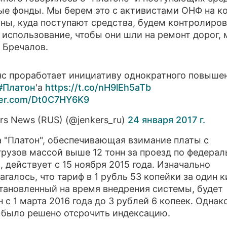
е фонды. Мы берем это с активистами ОНФ на ко
оны, куда поступают средства, будем контролиров
 использование, чтобы они шли на ремонт дорог, 
л Бречалов.
с проработает инициативу однократного повыше
#Платон
'а
https://t.co/nH9lEh5aTb
tter.com/Dt0C7HY6K9
rs News (RUS) (@jenkers_ru)
24 января 2017 г.
 "Платон", обеспечивающая взимание платы с
рузов массой выше 12 тонн за проезд по федера
, действует с 15 ноября 2015 года. Изначально
агалось, что тариф в 1 рубль 53 копейки за один 
становленный на время внедрения системы, будет
 с 1 марта 2016 года до 3 рублей 6 копеек. Однак
 было решено отсрочить индексацию.