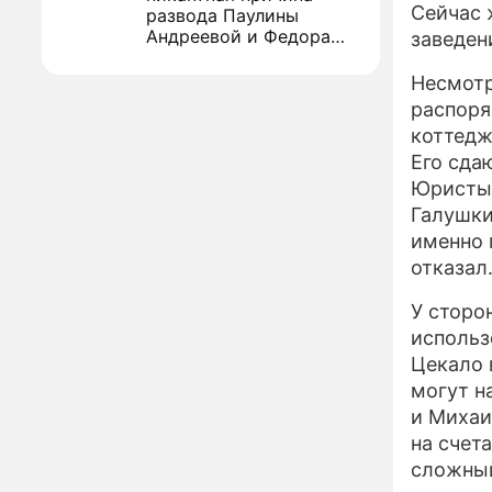
Сейчас 
развода Паулины
Андреевой и Федора
заведен
Бондарчука
Огонь с небес сожжет
00:22
Несмотр
урожай и дом:
распоря
страшный запрет 6
августа, о котором
коттедж
молчат старики
Его сда
От Преснякова до
18:13
Юристы 
Байсарова: сияющая
Орбакайте вывезла в
Галушки
Европу всех детей от
именно 
разных мужчин
отказал
"Срочно выходить из
17:19
роли": перепуганная
У сторо
Бородина едва не увела
чужого мужа на красной
использ
дорожке
Цекало 
Депутат Чаплин
15:14
предложил запретить
могут н
мойку машин и
и Михаи
торговлю во дворах
на счет
Внезапно отменивший
сложный
15:08
концерты Григорий Лепс