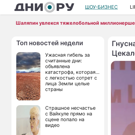
ШОУ-БИЗНЕС
L
Шаляпин увлекся тяжелобольной миллионерш
Топ новостей недели
Гнусн
Цекал
Ужасная гибель за
считанные дни:
объявлена
катастрофа, которая
с легкостью сотрет с
лица Земли целые
страны
Страшное несчастье
с Вайкуле прямо на
сцене попало на
видео