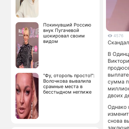
Покинувший Россию
внук Пугачевой
шокировал своим
4576
видом
Скандал
В Одинц
Виктори
продюсе
выплате
"Фу, оторопь просто!":
Волочкова вывалила
сумма п
срамные места в
миллион
бесстыдном неглиже
двоих д
Однако 
изменит
снова в
заключе