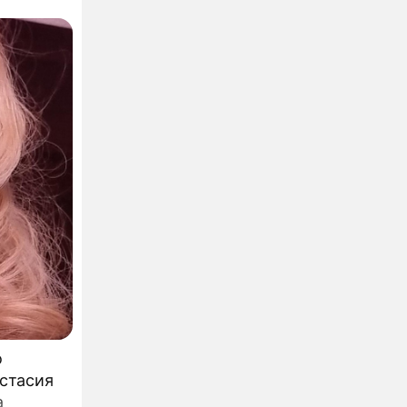
о
стасия
а