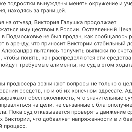
же подростки вынуждены менять окружение и уч
ия, находясь за границей.
я на отъезд, Виктория Галушка продолжает
жаться имуществом в России. Оставленный Цека
 в Подмосковье не был продан, как сообщалось р
ют в аренду, что приносит Виктории стабильный д
Александра пытались получить выписки по счет
, чтобы понять, как распределяются эти средства 
пойдут требуемые алименты, но суд в этом ходат
.
ны продюсера возникают вопросы не только о це
овании средств, но и об их конечном адресате. А
выражают обеспокоенность, что значительные с
аправляться на цели, не связанные с благополуч
ла. Пока суд отказывается проверять движение с
ах Виктории, что добавляет напряженности в и без
 процесс.