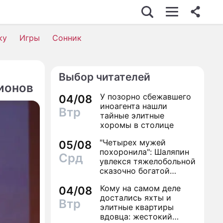
ку
Игры
Сонник
Выбор читателей
ионов
У позорно сбежавшего
04/08
иноагента нашли
Втр
тайные элитные
хоромы в столице
"Четырех мужей
05/08
похоронила": Шаляпин
Срд
увлекся тяжелобольной
сказочно богатой
дамой
Кому на самом деле
04/08
достались яхты и
Втр
элитные квартиры
вдовца: жестокий