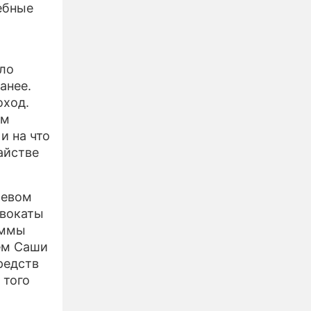
ебные
ло
анее.
оход.
ам
и на что
айстве
левом
двокаты
уммы
ием Саши
редств
 того