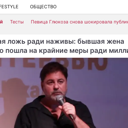
IFESTYLE
ОБЩЕСТВО
ШОУ-БИЗНЕС
ей
Тесты
Певица Глюкоза снова шокировала публи
АВТО
КИНО
ая ложь ради наживы: бывшая жена
НЕДВИЖИМОСТЬ
о пошла на крайние меры ради милл
ЗДОРОВЬЕ
ЭКОНОМИКА
ПРОИСШЕСТВИЯ
СОННИК
СТИЛЬ ЖИЗНИ
СЕРИАЛЫ
ИГРЫ