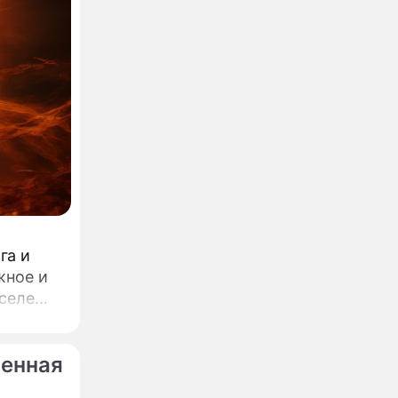
га и
жное и
оселе
ренная