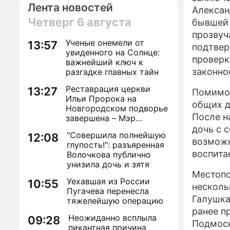
Лента новостей
Алексан
Четверг
6 августа
бывшей 
прозвуч
Ученые онемели от
13:57
подтвер
увиденного на Солнце:
проверк
важнейший ключ к
законно
разгадке главных тайн
Реставрация церкви
13:27
Помимо 
Ильи Пророка на
общих д
Новгородском подворье
После н
завершена – Мэр
Москвы
дочь с 
"Совершила полнейшую
12:08
возможн
глупость!": разъяренная
воспита
Волочкова публично
унизила дочь и зятя
Местопо
Уехавшая из России
10:55
несколь
Пугачева перенесла
Галушка
тяжелейшую операцию
ранее п
Неожиданно всплыла
09:28
Подмоск
пикантная причина