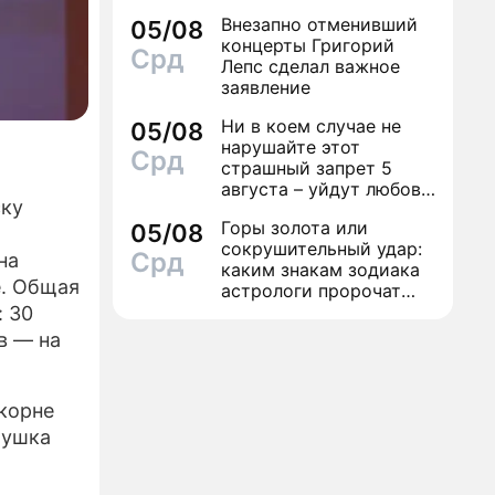
финал легенды шансона
Внезапно отменивший
05/08
Вилли Токарева
концерты Григорий
Срд
Лепс сделал важное
заявление
Ни в коем случае не
05/08
нарушайте этот
Срд
страшный запрет 5
августа – уйдут любовь
ску
и деньги
Горы золота или
05/08
сокрушительный удар:
Срд
на
каким знакам зодиака
е. Общая
астрологи пророчат
счастье, а кому нищету
: 30
в — на
 корне
лушка