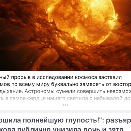
ный прорыв в исследовании космоса заставил
мов по всему миру буквально замереть от востор
 дыхание. Астрономы сумели совершить невозмо
ть в самое сердце нашего светила с небывалой д
ью.
ршила полнейшую глупость!": разъя
кова публично унизила дочь и зятя