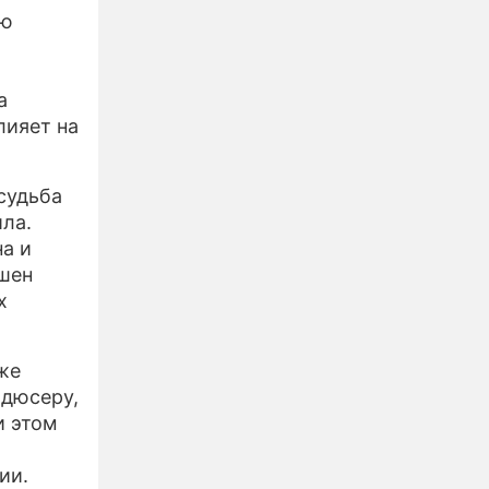
ию
а
лияет на
судьба
ла.
а и
ишен
х
же
одюсеру,
и этом
ии.