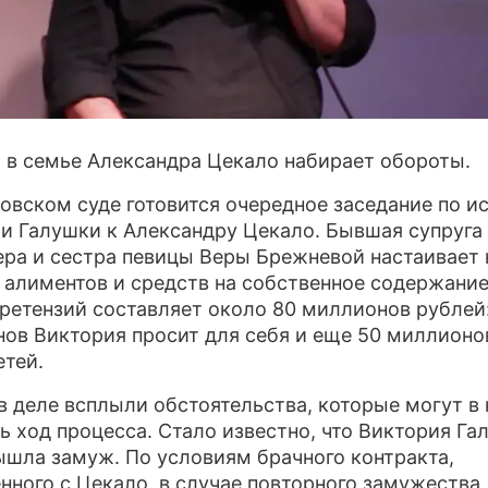
ПРЕСС-РЕЛИЗЫ
О ПРОЕКТЕ
 в семье Александра Цекало набирает обороты.
овском суде готовится очередное заседание по и
и Галушки к Александру Цекало. Бывшая супруга
ра и сестра певицы Веры Брежневой настаивает 
 алиментов и средств на собственное содержани
ретензий составляет около 80 миллионов рублей
ов Виктория просит для себя и еще 50 миллионо
етей.
в деле всплыли обстоятельства, которые могут в
ь ход процесса. Стало известно, что Виктория Га
ышла замуж. По условиям брачного контракта,
нного с Цекало, в случае повторного замужества