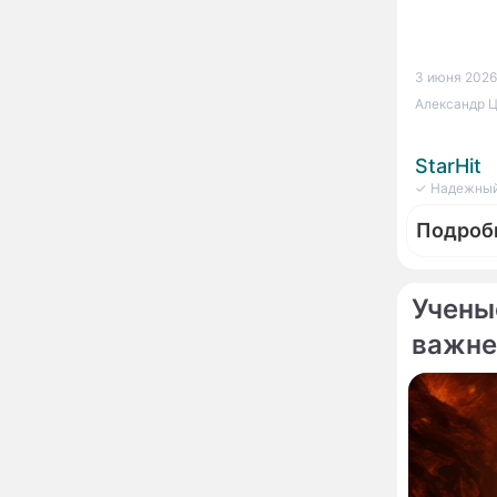
сделал важное
заявление
"Четырех мужей
13:36
3 июня 2026,
похоронила": Шаляпин
Александр Ц
увлекся тяжелобольной
сказочно богатой дамой
StarHit
Павильоны здоровья с
12:46
✓ Надежный
бесплатной экспресс-
диагностикой
Подроб
открываются в центре
Москвы
Ученые нашли способ
11:49
заблокировать самые
Учены
страшные воспоминания
важне
Горы золота или
09:26
Фотор
сокрушительный удар:
Вдова Г
каким знакам зодиака
жертва
астрологи пророчат
счастье, а кому нищету
Ни в коем случае не
00:10
нарушайте этот
страшный запрет 5