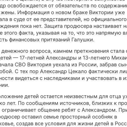
др освобождается от обязательств по содержан
жены. Информация о новом браке Виктории уже
ала в суде от ее представителей, но официального
ждения пока нет. Защита продюсера настаивает н
е этого факта, указывая на то, что это напрямую в
сть финансовых притязаний Галушки.
денежного вопроса, камнем преткновения стала 
етей — 17-летней Александры и 13-летнего Михаи
ачала СВО Виктория уехала из России, забрав сын
собой. С тех пор Александр Цекало фактически л
ости видеться с наследниками и участвовать в и
нии.
ложение детей остается неизвестным для отца у
ко лет. По сообщениям источников, близких к пр
 ограничивает общение ребят с Александром. Пр
родюсер оставил семье просторный особняк в
овье, создав все условия для жизни детей в Росс