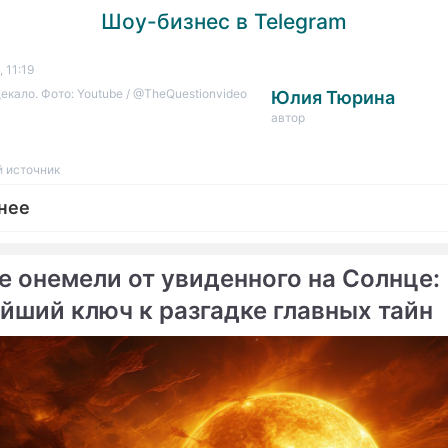
Шоу-бизнес в Telegram
 11:19
екало. Фото: Youtube / @TheQuestionvideo
Юлия Тюрина
автор
 источник
нее
е онемели от увиденного на Солнце:
йший ключ к разгадке главных тайн
епортаж
радского, Цекало и другие: звезды, которые ста
ми масштабных ограблений