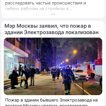
расследовать частые происшествия и
гибель рабочих на стройках в
Калининградской области.
Соответствующее обращение (копия есть в
Мэр Москвы заявил, что пожар в
распоряжении редакции) депутат направил
6 февраля 2025 года председателю СК РФ
здании Электрозавода локализован
Александру Бастрыкину. В письме Кирьянов
отмечает, что число несчастных случаев в
регионе продолжает расти.
Пожар в здании бывшего Электрозавода на
востоке Москвы удалось локализовать,