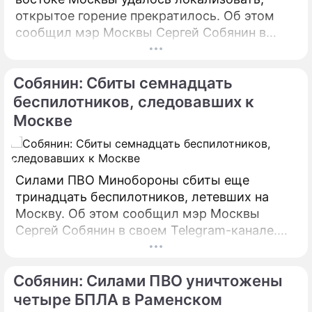
открытое горение прекратилось. Об этом
сообщил мэр Москвы Сергей Собянин в
своем Telegram-канале. По его словам, в
настоящий момент силами МЧС
Собянин: Сбиты семнадцать
предпринимаются все меры по ликвидации
пожара.
беспилотников, следовавших к
Москве
Силами ПВО Минобороны сбиты еще
тринадцать беспилотников, летевших на
Москву. Об этом сообщил мэр Москвы
Сергей Собянин в своем Telegram-канале.
БПЛА уничтожены в городских округах
Раменское, Домодедово и Коломна.
Собянин: Силами ПВО уничтожены
четыре БПЛА в Раменском