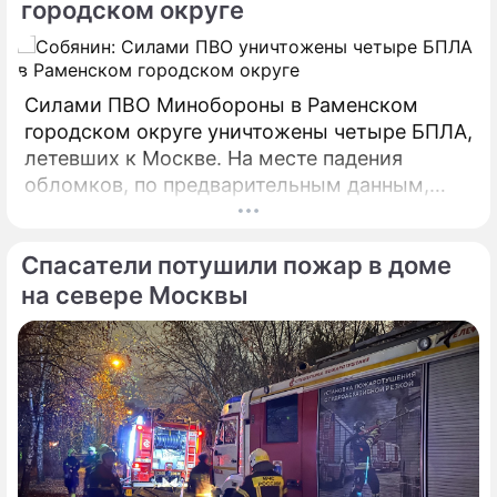
городском округе
Силами ПВО Минобороны в Раменском
городском округе уничтожены четыре БПЛА,
летевших к Москве. На месте падения
обломков, по предварительным данным,
разрушений и пострадавших нет. На месте
работают специалисты экстренных служб.
По теме
Спасатели потушили пожар в доме
на севере Москвы
"Моя любовь!": Кети Топурия
похвасталась красавицей-дочкой от
первого мужа
Новый муж Топурии смог найти подход
к ее любимой дочери