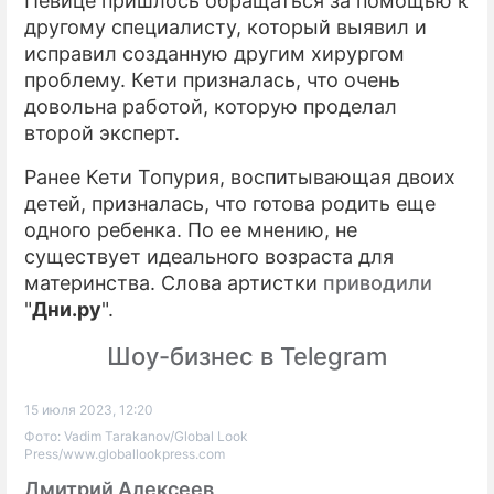
Певице пришлось обращаться за помощью к
другому специалисту, который выявил и
исправил созданную другим хирургом
проблему. Кети призналась, что очень
довольна работой, которую проделал
второй эксперт.
Ранее Кети Топурия, воспитывающая двоих
детей, призналась, что готова родить еще
одного ребенка. По ее мнению, не
существует идеального возраста для
материнства. Слова артистки
приводили
"
Дни.ру
".
Шоу-бизнес в Telegram
15 июля 2023, 12:20
Фото: Vadim Tarakanov/Global Look
Press/www.globallookpress.com
Дмитрий Алексеев