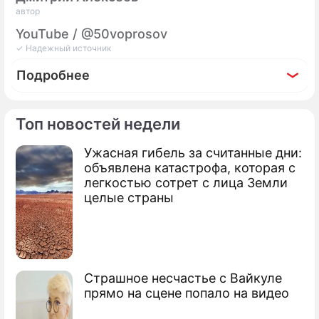
автор
YouTube / @50voprosov
✓ Надежный источник
Подробнее
Топ новостей недели
Ужасная гибель за считанные дни:
Фоторепортаж
объявлена катастрофа, которая с
Кети Топурия похвалилась подросшей
легкостью сотрет с лица Земли
дочерью
целые страны
Страшное несчастье с Вайкуле
прямо на сцене попало на видео