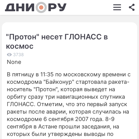
ШОУ-БИЗНЕС
АВТО
"Протон" несет ГЛОНАСС в
КИНО
космос
НЕДВИЖИМОСТЬ
3738
None
ЗДОРОВЬЕ
В пятницу в 11:35 по московскому времени с
ЭКОНОМИКА
космодрома "Байконур" стартовала ракета-
ПРОИСШЕСТВИЯ
носитель "Протон", которая выведет на
орбиту сразу три навигационных спутника
СОННИК
ГЛОНАСС. Отметим, что это первый запуск
ракеты после аварии, которая случилась на
СТИЛЬ ЖИЗНИ
космодроме 6 сентября 2007 года. 8-9
СЕРИАЛЫ
сентября в Астане прошли заседания, на
которых были утверждены выводы по
ИГРЫ