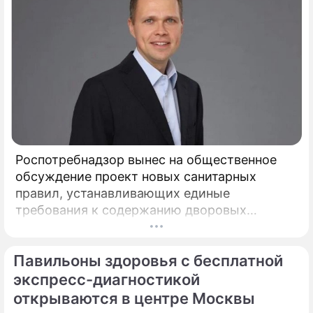
Роспотребнадзор вынес на общественное
обсуждение проект новых санитарных
правил, устанавливающих единые
требования к содержанию дворовых
территорий. Документ вводит на
федеральном уровне нормы, которые ранее
Павильоны здоровья с бесплатной
либо отсутствовали, либо трактовались по-
разному, пояснил депутат Госдумы,
экспресс-диагностикой
председатель Союза дачников
открываются в центре Москвы
Подмосковья» Никита Чаплин.