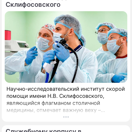
«Лето в Москве».
Склифосовского
Научно-исследовательский институт скорой
помощи имени Н.В. Склифосовского,
являющийся флагманом столичной
медицины, отмечает важную веху –
десятилетие работы Центра радиохирургии.
За этот период медицинское подразделение
Служебному корпусу в
не только стало уникальной точкой на карте