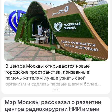
В центре Москвы открываются новые
городские пространства, призванные
помочь жителям лучше узнать свой
организм и сделать первые шаги к более
осознанному отношению к здоровью. Речь
идет о павильонах здоровья, которые
Мэр Москвы рассказал о развитии
начинают работу на столичных бульварах в
рамках масштабного городского проекта
центра радиохирургии НИИ имени