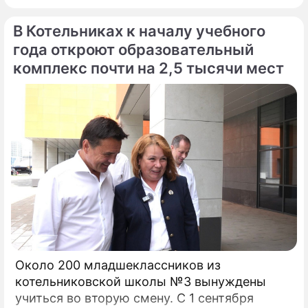
значимой роли Москвы в формировании
В Котельниках к началу учебного
федерального бюджета и обеспечении
сбалансированности региональных
года откроют образовательный
финансов.
комплекс почти на 2,5 тысячи мест
Около 200 младшеклассников из
котельниковской школы №3 вынуждены
учиться во вторую смену. С 1 сентября