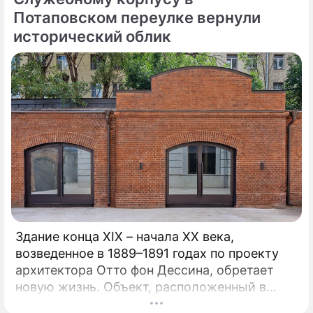
московского здравоохранения, но и
Потаповском переулке вернули
превратилось в надежду для тысяч
исторический облик
пациентов со всей страны.
Здание конца XIX – начала XX века,
возведенное в 1889–1891 годах по проекту
архитектора Отто фон Дессина, обретает
новую жизнь. Объект, расположенный в
глубине Потаповского переулка среди