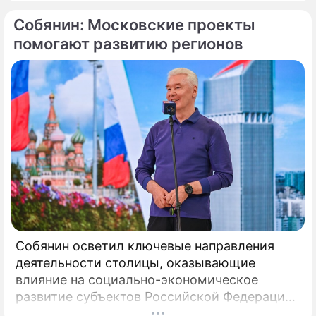
традиционных московских двориков, имеет
Собянин: Московские проекты
статус элемента
историко‑градостроительной среды.
помогают развитию регионов
Собянин осветил ключевые направления
деятельности столицы, оказывающие
влияние на социально-экономическое
развитие субъектов Российской Федерации.
Сергей Собянин акцентировал внимание на