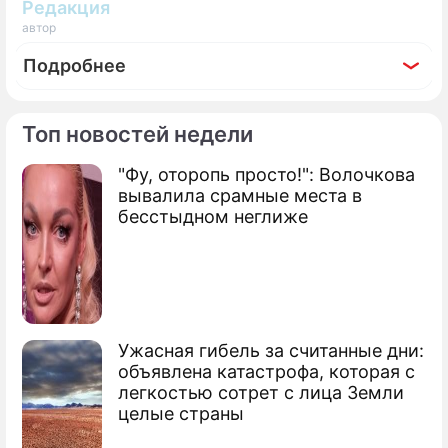
Редакция
автор
Подробнее
Топ новостей недели
"Фу, оторопь просто!": Волочкова
По теме
вывалила срамные места в
бесстыдном неглиже
Украина подложила морскую свинью
России
Украина объявила о начале возврата
Крыма
Ужасная гибель за считанные дни:
объявлена катастрофа, которая с
легкостью сотрет с лица Земли
целые страны