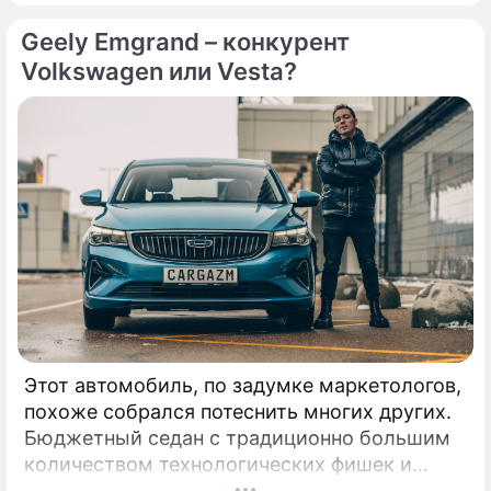
структурой Changan, автоконцерна с
Geely Emgrand – конкурент
большим опытом производства
автомобилей.
Volkswagen или Vesta?
Этот автомобиль, по задумке маркетологов,
похоже собрался потеснить многих других.
Бюджетный седан с традиционно большим
количеством технологических фишек и
приспособлений бодро зашел на российский