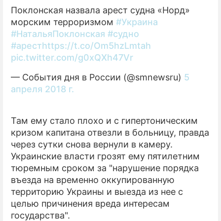
Поклонская назвала арест судна «Норд»
морским терроризмом
#Украина
#НатальяПоклонская
#судно
#арест
https://t.co/Om5hzLmtah
pic.twitter.com/g0xQXh47Vr
— Cобытия дня в России (@smnewsru)
5
апреля 2018 г.
Там ему стало плохо и с гипертоническим
кризом капитана отвезли в больницу, правда
через сутки снова вернули в камеру.
Украинские власти грозят ему пятилетним
тюремным сроком за "нарушение порядка
въезда на временно оккупированную
территорию Украины и выезда из нее с
целью причинения вреда интересам
государства".