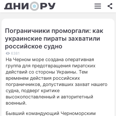
ШОУ-БИЗНЕС
АВТО
Пограничники проморгали: как
КИНО
украинские пираты захватили
НЕДВИЖИМОСТЬ
российское судно
ЗДОРОВЬЕ
6381
На Черном море создана оперативная
ЭКОНОМИКА
группа для предотвращения пиратских
действий со стороны Украины. Тем
ПРОИСШЕСТВИЯ
временем действия российских
пограничников, допустивших захват нашего
СОННИК
судна, подверг критике
СТИЛЬ ЖИЗНИ
высокопоставленный и авторитетный
военный.
СЕРИАЛЫ
Бывший командующий Черноморским
ИГРЫ