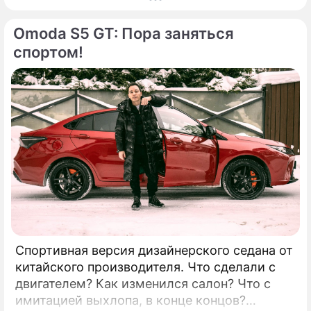
рынок. КАК ВЫГЛЯДИТ: Сравнение
Omoda S5 GT: Пора заняться
автомобилей Geely с Volvo уже давно не
новость: вы только посмотрите хотя бы на
спортом!
решетку радиатора, но тут есть и много
других ассоциаций.
Спортивная версия дизайнерского седана от
китайского производителя. Что сделали с
двигателем? Как изменился салон? Что с
имитацией выхлопа, в конце концов?