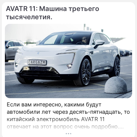
посмотрим. КАК ВЫГЛЯДИТ: Внешность у
AVATR 11: Машина третьего
автомобиля, выпускаемого китайским
концерном FAW, заслуживает высших
тысячелетия.
оценок в своем бюджете.
Если вам интересно, какими будут
автомобили лет через десять-пятнадцать, то
китайский электромобиль AVATR 11
отвечает на этот вопрос очень подробно.
Начнем с того, что AVATR является дочерней